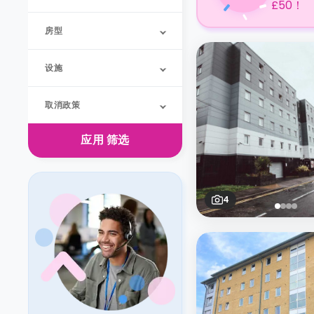
£50！
房型
设施
取消政策
应用
筛选
4