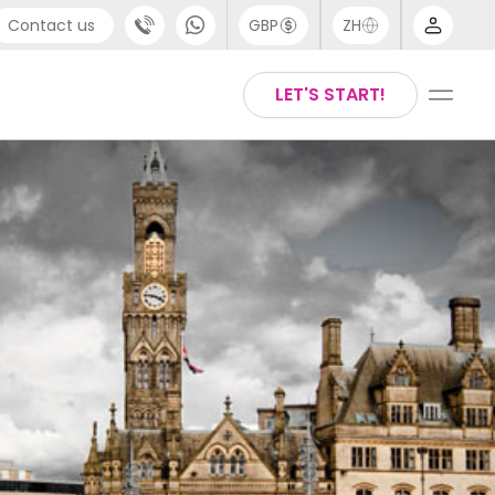
Contact us
GBP
ZH
port
Arabic
LET'S START!
4 (0) 20 3871 8666
Chinese
1 (80) 3711 1326
English
 (646) 718 6172
Thai