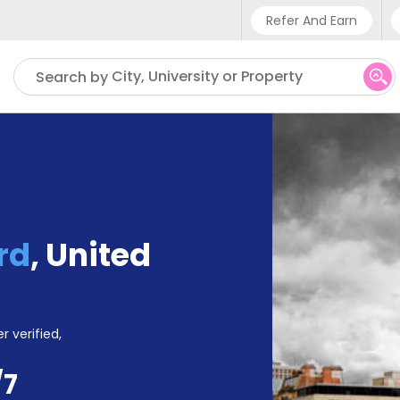
Refer And Earn
Phone sup
City, University or Property
Search by
UK - +4
IN - +9
US - +1
rd
,
United
r verified,
/7