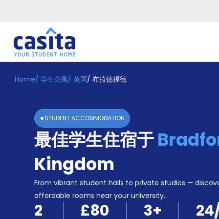
Home
/
学生公寓
/
英国
/
布拉德福德
Home
ZH
GBP
登
入
STUDENT ACCOMMODATION
Booking
最佳学生住宿于
Bradfo
Accommodation
About
us
Kingdom
Blog
Refer
From vibrant student halls to private studios — discove
And
affordable rooms near your university.
Become
Earn
2
£80
3
+
24
A