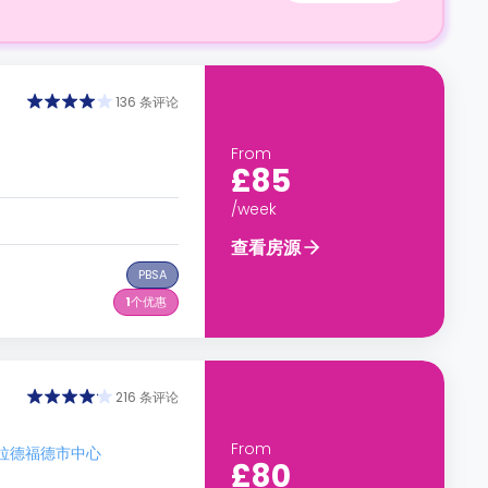
136 条评论
From
£85
/week
查看房源
PBSA
1
个优惠
216 条评论
From
达布拉德福德市中心
£80