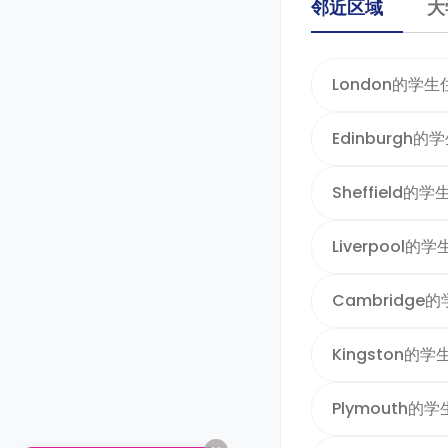
邻近区域
大
London的学生
Edinburgh的
Sheffield的
Liverpool的
Cambridge
Kingston的
Plymouth的