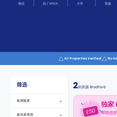
Partner
物业
起
/
WEEK
大学
客服
Help
and
Phone
Support
support
Contact
us
How
It
Works
FAQs
All Properties Verified
No hi
2
筛选
的房源
Bradford
每周预算
独家 
50
£
帮助您
提供者类型