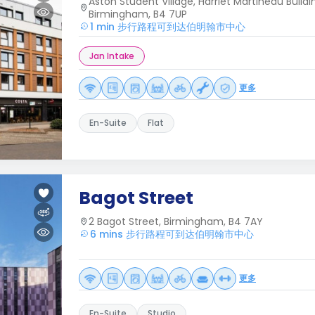
Aston Student Village, Harriet Martineau Buildi
Birmingham, B4 7UP
1 min 步行路程可到达伯明翰市中心
Jan Intake
更多
En-Suite
Flat
Bagot Street
2 Bagot Street, Birmingham, B4 7AY
6 mins 步行路程可到达伯明翰市中心
更多
En-Suite
Studio