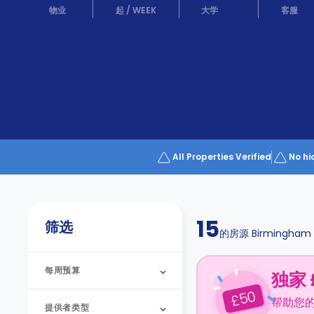
Partner
物业
起
/
WEEK
大学
客服
Help
and
Phone
Support
support
Contact
us
How
It
Works
FAQs
All Properties Verified
No hi
15
筛选
的房源
Birmingham
每周预算
独家 
50
£
帮助您
提供者类型