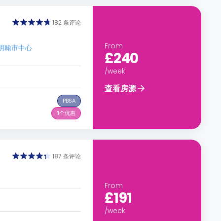
182 条评论
From
达伯明翰市中心
£240
/week
查看房源
PBSA
1
个优惠
187 条评论
From
£191
/week