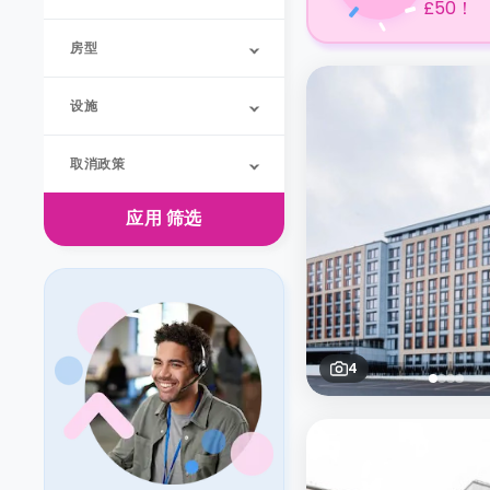
£50！
房型
设施
取消政策
应用
筛选
4