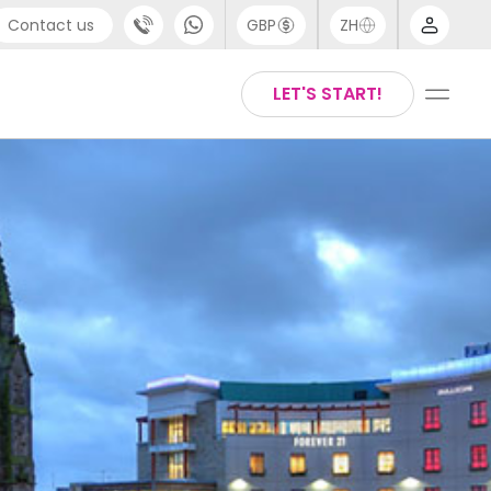
Contact us
GBP
ZH
port
Arabic
LET'S START!
4 (0) 20 3871 8666
Chinese
1 (80) 3711 1326
English
 (646) 718 6172
Thai