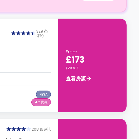
329 条
评论
From
£173
/week
查看房源
PBSA
4
个优惠
208 条评论