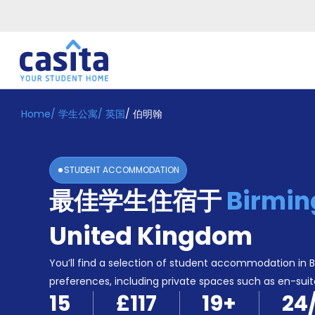
Home
/
学生公寓
/
英国
/
伯明翰
Home
ZH
GBP
登
入
STUDENT ACCOMMODATION
Booking
最佳学生住宿于
Birmi
Accommodation
About
us
United Kingdom
Blog
Refer
You’ll find a selection of student accommodation in B
And
preferences, including private spaces such as en-sui
Become
Earn
15
£117
19
+
24
A