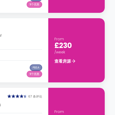
1
个优惠
W
From
£230
/week
查看房源
PBSA
1
个优惠
67 条评论
N
From