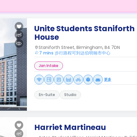
Unite Students Staniforth
House
Staniforth Street, Birmingham, B4 7DN
7 mins 步行路程可到达伯明翰市中心
Jan Intake
更多
En-Suite
Studio
Harriet Martineau