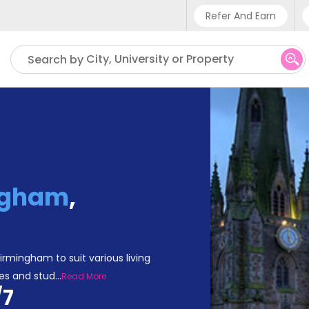
Refer And Earn
Phone sup
City, University or Property
Search by
UK - +4
IN - +9
US - +1
ngham
,
irmingham to suit various living
tes and stud
...
Read More
/7