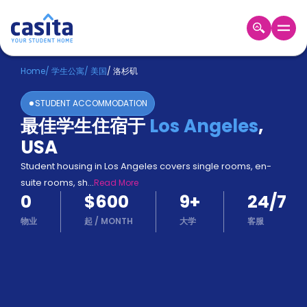
Home
ZH
USD
Home
/
学生公寓
/
美国
/
洛杉矶
登
STUDENT ACCOMMODATION
入
最佳学生住宿于
Los Angeles
,
Booking
USA
Accommodation
About
Student housing in Los Angeles covers single rooms, en-
us
suite rooms, sh
...
Read More
Blog
0
$600
9
+
24/7
Refer
And
物业
起
/
MONTH
大学
客服
Become
Earn
A
Partner
Help
and
Phone
Support