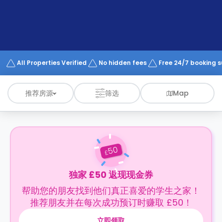
support
Contact
us
How
It
Works
FAQs
All Properties Verified
No hidden fees
Free 24/7 booking 
推荐房源
筛选
Map
50
£
独家 £50 返现现金券
帮助您的朋友找到他们真正喜爱的学生之家！
推荐朋友并在每次成功预订时赚取 £50！
立即领取