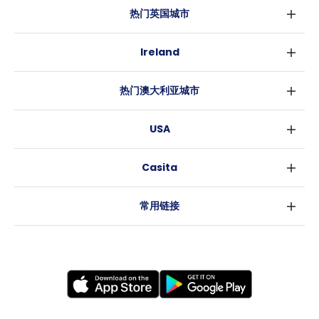
热门英国城市
伦敦
Ireland
伯明翰
都柏林
格拉斯哥
热门澳大利亚城市
科克
利物浦
悉尼
高威
爱丁堡
USA
墨尔本
曼彻斯特
纽约
布里斯班
利兹
Casita
沃斯堡
珀斯
谢菲尔德
消息
洛杉矶
阿德莱德
布里斯托
常用链接
亚特兰大
堪培拉
卡迪夫
罗利
考文垂
新奥尔良
莱斯特
布拉德福德
纽卡斯尔