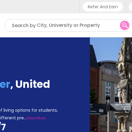
Refer And Earn
Phone sup
City, University or Property
Search by
UK - +4
IN - +9
US - +1
er
,
United
living options for students,
ifferent pre
...
Read More
/7