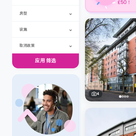
£50！
房型
设施
取消政策
应用
筛选
4