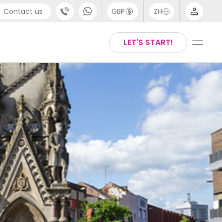
Contact us
GBP
ZH
port
Arabic
LET'S START!
4 (0) 20 3871 8666
Chinese
1 (80) 3711 1326
English
 (646) 718 6172
Thai