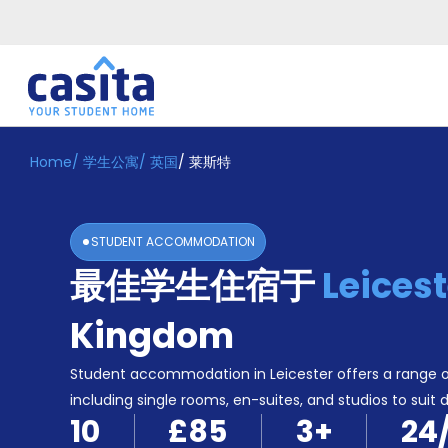
Home
/
学生公寓
/
英国
/
莱斯特
Home
ZH
GBP
登
入
STUDENT ACCOMMODATION
Booking
最佳学生住宿于
Leicest
Accommodation
About
us
Kingdom
Blog
Refer
Student accommodation in Leicester offers a range of 
And
including single rooms, en-suites, and studios to suit d
Become
Earn
10
£85
3
+
24
A