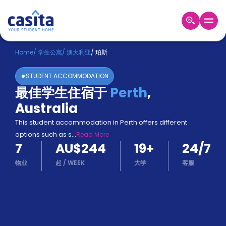
Home
ZH
AUD
Home
/
学生公寓
/
澳大利亚
/
珀斯
登
STUDENT ACCOMMODATION
入
最佳学生住宿于
Perth
,
Booking
Australia
Accommodation
About
This student accommodation in Perth offers different
us
options such as s
...
Read More
Blog
7
AU$244
19
+
24/7
Refer
And
物业
起
/
WEEK
大学
客服
Become
Earn
A
Partner
Help
and
Phone
Support