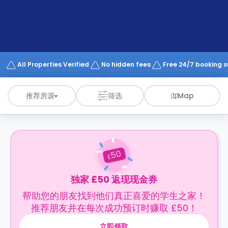
support
Contact
us
How
It
Works
FAQs
All Properties Verified
No hidden fees
Free 24/7 booking 
推荐房源
筛选
Map
50
£
独家 £50 返现现金券
帮助您的朋友找到他们真正喜爱的学生之家！
推荐朋友并在每次成功预订时赚取 £50！
立即领取