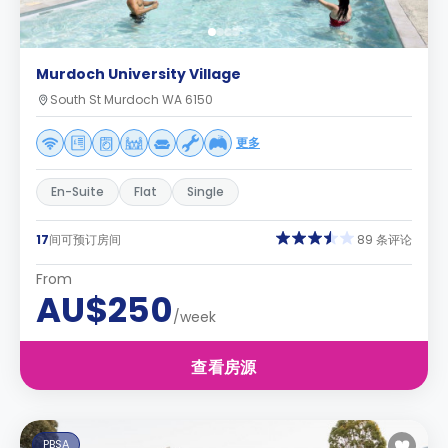
Murdoch University Village
South St Murdoch WA 6150
更多
En-Suite
Flat
Single
17
间可预订房间
89 条评论
From
AU$250
/week
查看房源
PBSA