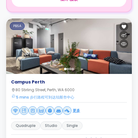
PBSA
Campus Perth
80 Stirling Street, Perth, WA 6000
5 mins 步行路程可到达珀斯市中心
更多
Quadruple
Studio
Single