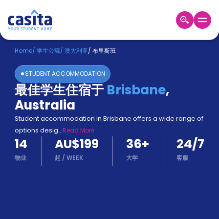
Home
ZH
AUD
Home
/
学生公寓
/
澳大利亚
/
布里斯班
登
STUDENT ACCOMMODATION
入
最佳学生住宿于
Brisbane
,
Booking
Australia
Accommodation
About
Student accommodation in Brisbane offers a wide range of
us
options desig
...
Read More
Blog
14
AU$199
36
+
24/7
Refer
And
物业
起
/
WEEK
大学
客服
Become
Earn
A
Partner
Help
and
Phone
Support