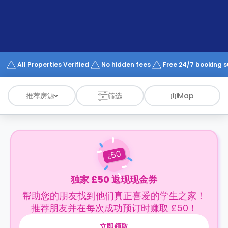
support
Contact
us
How
It
Works
FAQs
All Properties Verified
No hidden fees
Free 24/7 booking 
推荐房源
筛选
Map
50
£
独家 £50 返现现金券
帮助您的朋友找到他们真正喜爱的学生之家！
推荐朋友并在每次成功预订时赚取 £50！
立即领取