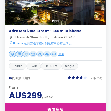
Atira Merivale Street - South Brisbane
118 Merivale Street South, Brisbane, QLD 4101
11 mins 公共交通车程可到达市中心布里斯班
更多
Studio
Twin
En-Suite
Single
16
间可预订房间
187 条评论
From
AU$299
/week
查看房源