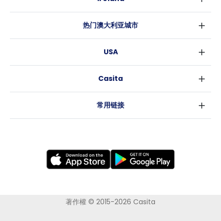
伯明翰
都柏林
格拉斯哥
热门澳大利亚城市
科克
利物浦
悉尼
高威
爱丁堡
USA
墨尔本
曼彻斯特
纽约
布里斯班
利兹
Casita
沃斯堡
珀斯
谢菲尔德
消息
洛杉矶
阿德莱德
布里斯托
常用链接
亚特兰大
堪培拉
卡迪夫
罗利
考文垂
新奥尔良
莱斯特
布拉德福德
纽卡斯尔
诺丁汉
伍尔弗汉普顿
著作權 © 2015-2026 Casita