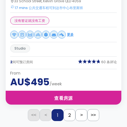
33 School Street, Kelvin Grove QLD 4059
17 mins 公共交通车程可到达市中心布里斯班
没有签证就没有工资
更多
Studio
2
间可预订房间
60 条评论
From
AU$495
/week
查看房源
1
2
<<
<
>
>>