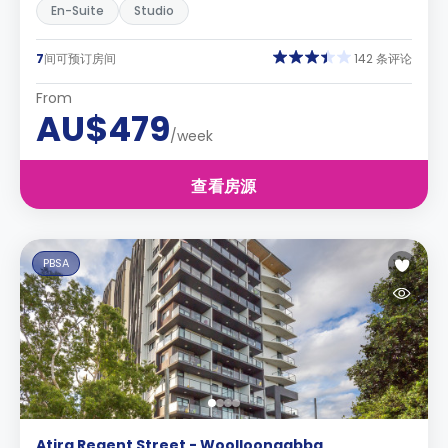
En-Suite
Studio
7
间可预订房间
142 条评论
From
AU$479
/week
查看房源
PBSA
Atira Regent Street - Woolloongabba