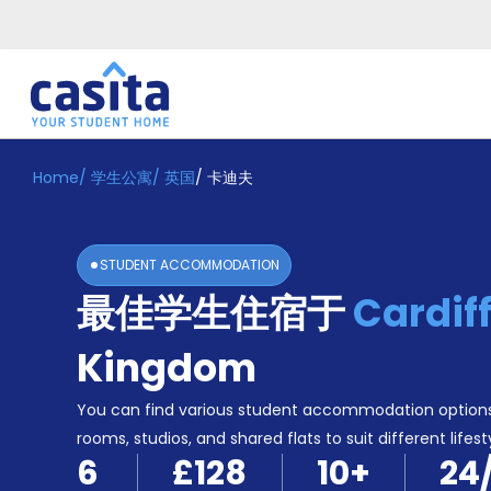
Home
/
学生公寓
/
英国
/
卡迪夫
Home
ZH
GBP
登
入
STUDENT ACCOMMODATION
Booking
最佳学生住宿于
Cardif
Accommodation
About
us
Kingdom
Blog
Refer
You can find various student accommodation options i
And
rooms, studios, and shared flats to suit different lifest
Become
Earn
6
£128
10
+
24
A