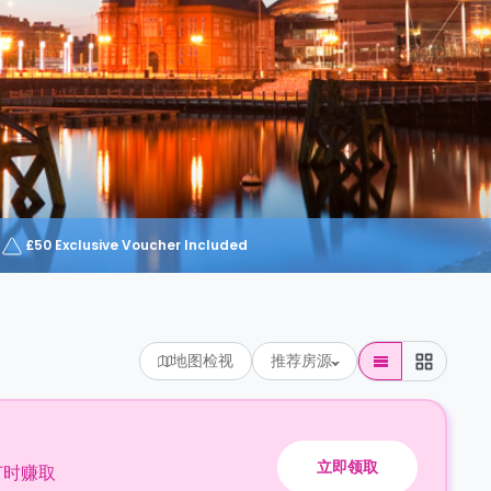
£50 Exclusive Voucher Included
地图检视
推荐房源
立即领取
订时赚取