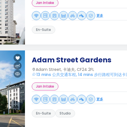
Jan Intake
更多
En-Suite
Adam Street Gardens
Adam Street, 卡迪夫, CF24 2FL
13 mins 公共交通车程, 14 mins 步行路程可到
Jan Intake
更多
En-Suite
Studio