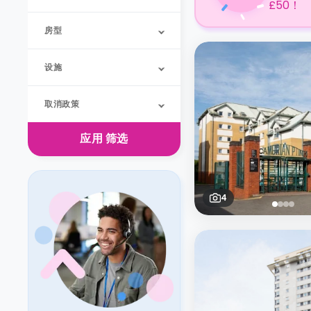
£50！
房型
设施
取消政策
应用
筛选
4