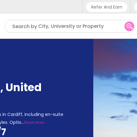
Refer And Earn
Phone sup
City, University or Property
Search by
UK - +4
IN - +9
US - +1
f
,
United
n Cardiff, including en-suite
yles. Optio
...
Read More
/7