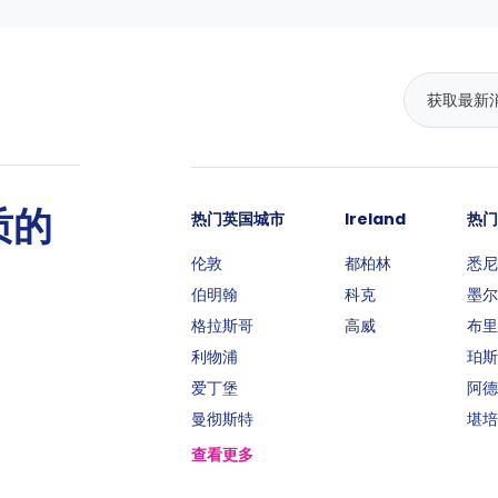
质的
热门英国城市
Ireland
热门
伦敦
都柏林
悉尼
伯明翰
科克
墨尔
格拉斯哥
高威
布里
利物浦
珀斯
爱丁堡
阿德
曼彻斯特
堪培
查看更多