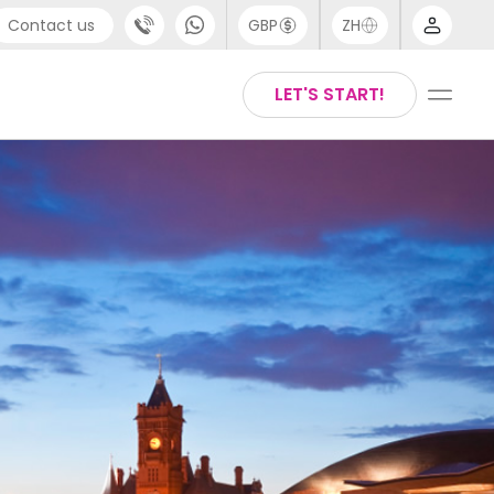
Contact us
GBP
ZH
port
Arabic
LET'S START!
4 (0) 20 3871 8666
Chinese
1 (80) 3711 1326
English
 (646) 718 6172
Thai