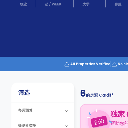
Partner
物业
起
/
WEEK
大学
客服
Help
and
Phone
Support
support
Contact
us
How
It
Works
FAQs
All Properties Verified
No hi
6
筛选
的房源
Cardiff
每周预算
独家 
50
£
帮助您
提供者类型