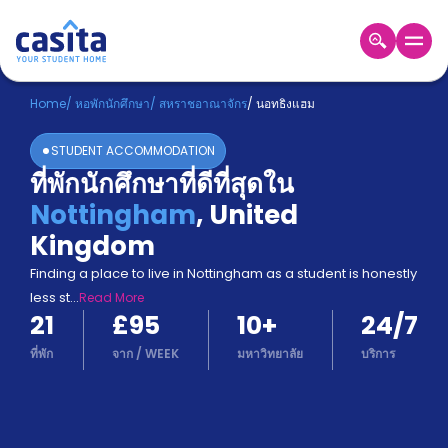
Home
TH
GBP
Home
/
หอพักนักศึกษา
/
สหราชอาณาจักร
/
นอทธิงแฮม
เข้าสู่
STUDENT ACCOMMODATION
ระบบ
ที่พักนักศึกษาที่ดีที่สุดใน
Booking
Nottingham
,
United
Accommodation
About
Kingdom
us
Finding a place to live in Nottingham as a student is honestly
Blog
less st
...
Read More
Refer
21
£95
10
+
24/7
And
Become
Earn
ที่พัก
จาก
/
WEEK
มหาวิทยาลัย
บริการ
A
Partner
Help
and
Phone
Support