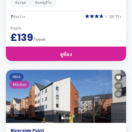
ห้องชุด
ห้องสตูดิโอ
7
ห้องว่าง
135 รีวิว
From
£139
/week
ดูห้อง
PBSA
1
ข้อเสนอ
Riverside Point