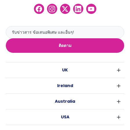
ติดตาม
UK
ลอนดอน
Ireland
เบอร์มิงแฮม
ดับลิน
กลาสโกว
Australia
คอร์ค
ลิเวอร์พูล
ซิดนีย์
กาลเวย์
เอดินเบอระ
USA
เมลเบิร์น
แมนเชสเตอร์
นิวยอร์ค
บริสเบน