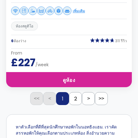
เพิ่มเติม
ห้องสตูดิโอ
6
ห้องว่าง
311 รีวิว
From
£227
/week
ดูห้อง
1
2
<<
<
>
>>
หาตัวเลือกที่ดีที่สุดนักศึกษาหอพักในนอทธิงแฮม. เราคัด
สรรหอพักให้คุณเลือกตามประเภทห้อง สิ่งอำนวยความ