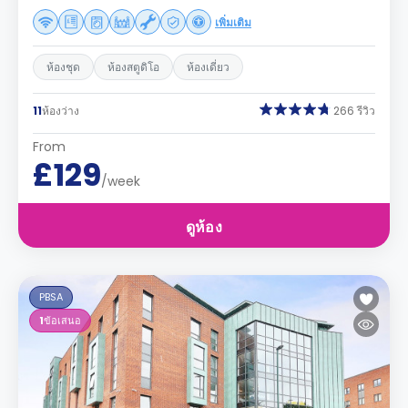
เพิ่มเติม
ห้องชุด
ห้องสตูดิโอ
ห้องเดี่ยว
11
ห้องว่าง
266 รีวิว
From
£129
/week
ดูห้อง
PBSA
1
ข้อเสนอ