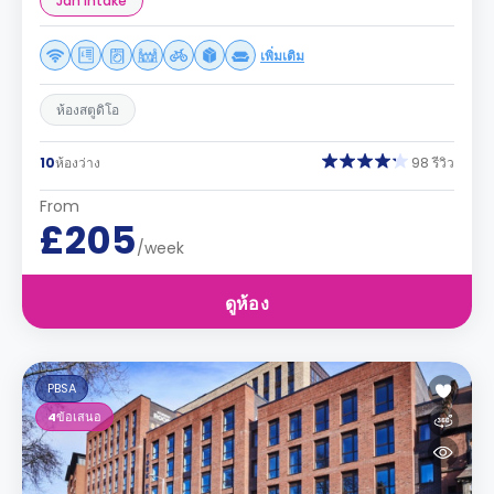
Jan Intake
เพิ่มเติม
ห้องสตูดิโอ
10
ห้องว่าง
98 รีวิว
From
£205
/week
ดูห้อง
PBSA
4
ข้อเสนอ