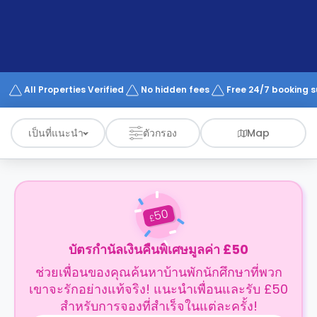
support
Contact
us
How
It
Works
FAQs
All Properties Verified
No hidden fees
Free 24/7 booking 
เป็นที่แนะนำ
ตัวกรอง
Map
50
£
บัตรกำนัลเงินคืนพิเศษมูลค่า £50
ช่วยเพื่อนของคุณค้นหาบ้านพักนักศึกษาที่พวก
เขาจะรักอย่างแท้จริง! แนะนำเพื่อนและรับ £50
สำหรับการจองที่สำเร็จในแต่ละครั้ง!