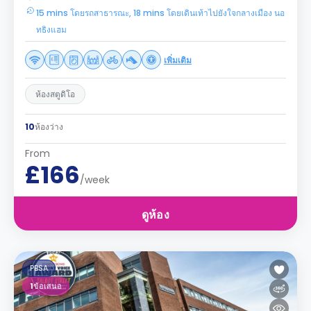
15 mins โดยรถสาธารณะ, 18 mins โดยเดินเท้าไปยังใจกลางเมือง นอ
ทธิงแฮม
เพิ่มเติม
ห้องสตูดิโอ
10
ห้องว่าง
From
£166
/week
ดูห้อง
PBSA
1
ข้อเสนอ