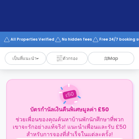
support
Contact
us
How
It
Works
FAQs
All Properties Verified
No hidden fees
Free 24/7 booking 
เป็นที่แนะนำ
ตัวกรอง
Map
50
£
บัตรกำนัลเงินคืนพิเศษมูลค่า £50
ช่วยเพื่อนของคุณค้นหาบ้านพักนักศึกษาที่พวก
เขาจะรักอย่างแท้จริง! แนะนำเพื่อนและรับ £50
สำหรับการจองที่สำเร็จในแต่ละครั้ง!