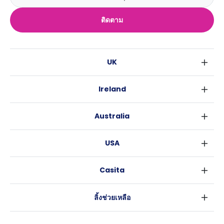
ติดตาม
UK
ลอนดอน
Ireland
เบอร์มิงแฮม
ดับลิน
กลาสโกว
Australia
คอร์ค
ลิเวอร์พูล
ซิดนีย์
กาลเวย์
เอดินเบอระ
USA
เมลเบิร์น
แมนเชสเตอร์
นิวยอร์ค
บริสเบน
ลีดส์
Casita
ฟอร์ตเวิร์ธ
เพิร์ธ
เชฟฟีลส์
ข่าว
แอตแลนตา
อะเดลายด์
บริสโทล
ลิ้งช่วยเหลือ
ราลี
แครนเบอร์รา
คาร์ดิฟ
ข้อตกลงการใช้งาน
นิวออร์ลีนส์
โคเวนทรี