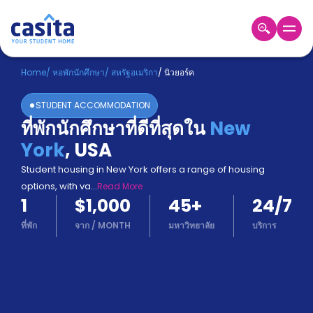
Home
TH
USD
Home
/
หอพักนักศึกษา
/
สหรัฐอเมริกา
/
นิวยอร์ค
เข้าสู่
STUDENT ACCOMMODATION
ระบบ
ที่พักนักศึกษาที่ดีที่สุดใน
New
Booking
York
,
USA
Accommodation
About
Student housing in New York offers a range of housing
us
options, with va
...
Read More
Blog
1
$1,000
45
+
24/7
Refer
And
ที่พัก
จาก
/
MONTH
มหาวิทยาลัย
บริการ
Become
Earn
A
Partner
Help
and
Phone
Support