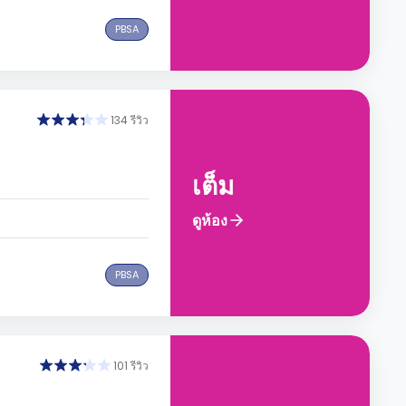
PBSA
134 รีวิว
เต็ม
ดูห้อง
PBSA
101 รีวิว