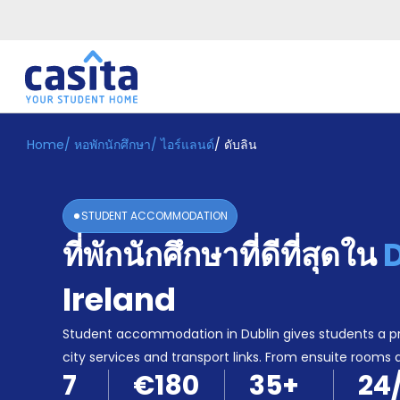
Home
/
หอพักนักศึกษา
/
ไอร์แลนด์
/
ดับลิน
Home
TH
EUR
เข้าสู่
ระบบ
STUDENT ACCOMMODATION
Booking
ที่พักนักศึกษาที่ดีที่สุดใน
Accommodation
About
us
Ireland
Blog
Refer
Student accommodation in Dublin gives students a pr
And
city services and transport links. From ensuite rooms 
Become
Earn
7
€180
35
+
24
A