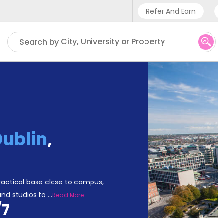
Refer And Earn
Phone sup
City, University or Property
Search by
UK - +
IN - +9
US - +1
Dublin
,
actical base close to campus,
and studios to
...
Read More
/7