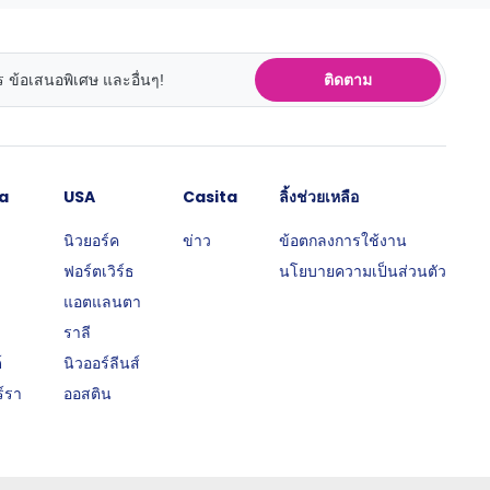
ติดตาม
a
USA
Casita
ลิ้งช่วยเหลือ
นิวยอร์ค
ข่าว
ข้อตกลงการใช้งาน
ฟอร์ตเวิร์ธ
นโยบายความเป็นส่วนตัว
แอตแลนตา
ราลี
์
นิวออร์ลีนส์
์รา
ออสติน