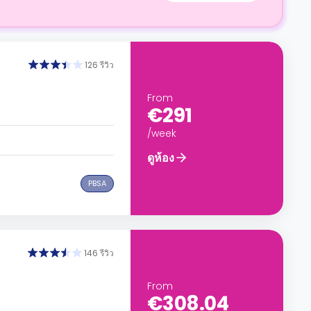
126 รีวิว
From
€291
/week
ดูห้อง
PBSA
146 รีวิว
From
€308.04