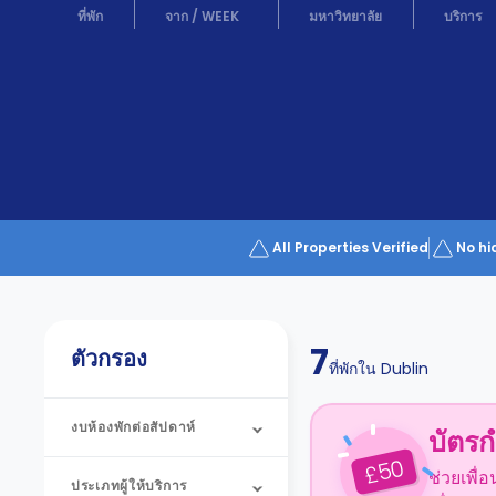
Partner
ที่พัก
จาก
/
WEEK
มหาวิทยาลัย
บริการ
Help
and
Phone
Support
support
Contact
us
How
It
Works
FAQs
All Properties Verified
No hi
7
ตัวกรอง
ที่พักใน
Dublin
งบห้องพักต่อสัปดาห์
บัตรก
50
£
ช่วยเพื่
ประเภทผู้ให้บริการ