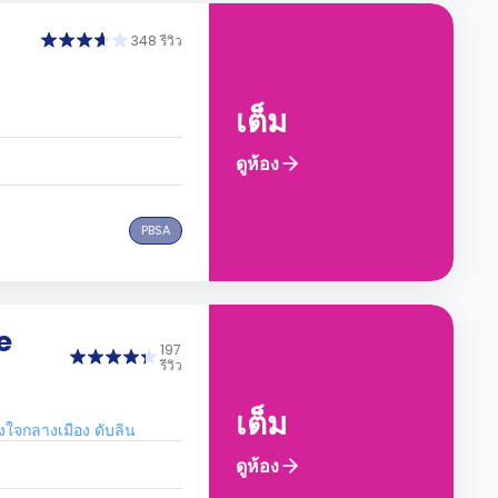
348 รีวิว
เต็ม
ดูห้อง
PBSA
e
197
รีวิว
เต็ม
ใจกลางเมือง ดับลิน
ดูห้อง