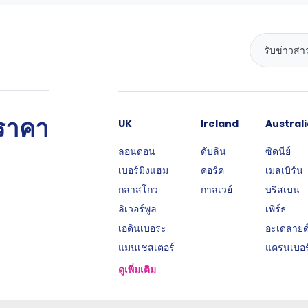
นราคา
UK
Ireland
Australi
ลอนดอน
ดับลิน
ซิดนีย์
เบอร์มิงแฮม
คอร์ค
เมลเบิร์น
กลาสโกว
กาลเวย์
บริสเบน
ลิเวอร์พูล
เพิร์ธ
เอดินเบอระ
อะเดลายด
แมนเชสเตอร์
แครนเบอร
ดูเพิ่มเติม