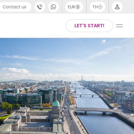
Contact us
EUR
TH
port
Arabic
LET'S START!
44 (0) 20 3871 8666
Chinese
1 (80) 3711 1326
English
 (646) 718 6172
Thai