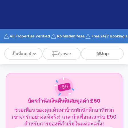
support
Contact
us
How
It
Works
FAQs
All Properties Verified
No hidden fees
Free 24/7 booking 
เป็นที่แนะนำ
ตัวกรอง
Map
50
£
บัตรกำนัลเงินคืนพิเศษมูลค่า £50
ช่วยเพื่อนของคุณค้นหาบ้านพักนักศึกษาที่พวก
เขาจะรักอย่างแท้จริง! แนะนำเพื่อนและรับ £50
สำหรับการจองที่สำเร็จในแต่ละครั้ง!