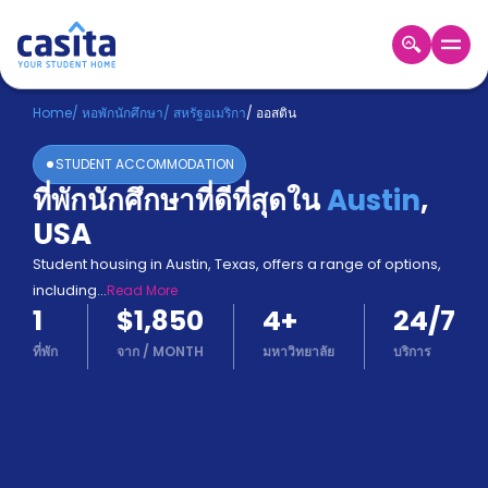
Home
TH
USD
Home
/
หอพักนักศึกษา
/
สหรัฐอเมริกา
/
ออสติน
เข้าสู่
STUDENT ACCOMMODATION
ระบบ
ที่พักนักศึกษาที่ดีที่สุดใน
Austin
,
Booking
USA
Accommodation
About
Student housing in Austin, Texas, offers a range of options,
us
including
...
Read More
Blog
1
$1,850
4
+
24/7
Refer
And
ที่พัก
จาก
/
MONTH
มหาวิทยาลัย
บริการ
Become
Earn
A
Partner
Help
and
Phone
Support