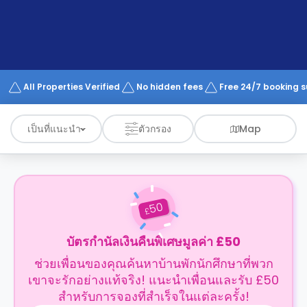
support
Contact
us
How
It
Works
FAQs
All Properties Verified
No hidden fees
Free 24/7 booking 
เป็นที่แนะนำ
ตัวกรอง
Map
50
£
บัตรกำนัลเงินคืนพิเศษมูลค่า £50
ช่วยเพื่อนของคุณค้นหาบ้านพักนักศึกษาที่พวก
เขาจะรักอย่างแท้จริง! แนะนำเพื่อนและรับ £50
สำหรับการจองที่สำเร็จในแต่ละครั้ง!