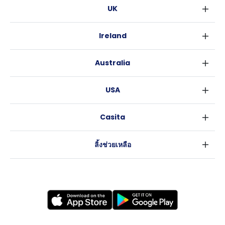
UK
ลอนดอน
Ireland
เบอร์มิงแฮม
ดับลิน
กลาสโกว
Australia
คอร์ค
ลิเวอร์พูล
ซิดนีย์
กาลเวย์
เอดินเบอระ
USA
เมลเบิร์น
แมนเชสเตอร์
นิวยอร์ค
บริสเบน
ลีดส์
Casita
ฟอร์ตเวิร์ธ
เพิร์ธ
เชฟฟีลส์
ข่าว
แอตแลนตา
อะเดลายด์
บริสโทล
ลิ้งช่วยเหลือ
ราลี
แครนเบอร์รา
คาร์ดิฟ
ข้อตกลงการใช้งาน
นิวออร์ลีนส์
โคเวนทรี
นโยบายความเป็นส่วนตัว
ออสติน
เลสเตอร์
แบรดฟอร์ด
นิวแคสเซิล