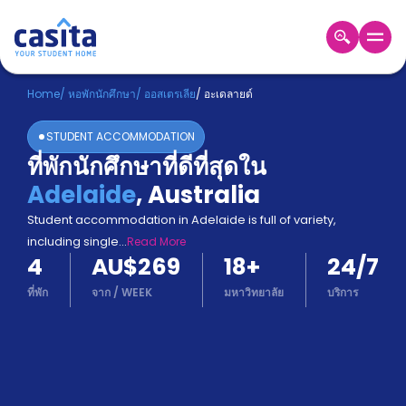
Home
TH
AUD
Home
/
หอพักนักศึกษา
/
ออสเตรเลีย
/
อะเดลายด์
เข้าสู่
STUDENT ACCOMMODATION
ระบบ
ที่พักนักศึกษาที่ดีที่สุดใน
Booking
Adelaide
,
Australia
Accommodation
About
Student accommodation in Adelaide is full of variety,
us
including single
...
Read More
Blog
4
AU$269
18
+
24/7
Refer
And
ที่พัก
จาก
/
WEEK
มหาวิทยาลัย
บริการ
Become
Earn
A
Partner
Help
and
Phone
Support