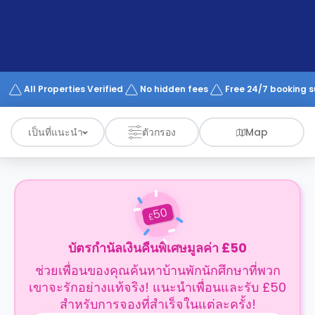
support
Contact
us
How
It
Works
FAQs
All Properties Verified
No hidden fees
Free 24/7 booking 
เป็นที่แนะนำ
ตัวกรอง
Map
50
£
บัตรกำนัลเงินคืนพิเศษมูลค่า £50
ช่วยเพื่อนของคุณค้นหาบ้านพักนักศึกษาที่พวก
เขาจะรักอย่างแท้จริง! แนะนำเพื่อนและรับ £50
สำหรับการจองที่สำเร็จในแต่ละครั้ง!