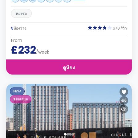
ห้องชุด
5
ห้องว่าง
670 รีวิว
From
£232
/week
ดูห้อง
PBSA
2
ข้อเสนอ