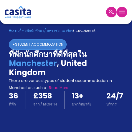
Home
TH
GBP
Home
/
หอพักนักศึกษา
/
สหราชอาณาจักร
/
แมนเชสเตอร์
เข้าสู่
STUDENT ACCOMMODATION
ระบบ
ที่พักนักศึกษาที่ดีที่สุดใน
Booking
Manchester
,
United
Accommodation
About
Kingdom
us
There are various types of student accommodation in
Blog
Manchester, such a
...
Read More
Refer
36
£358
13
+
24/7
And
Become
Earn
ที่พัก
จาก
/
MONTH
มหาวิทยาลัย
บริการ
A
Partner
Help
and
Phone
Support