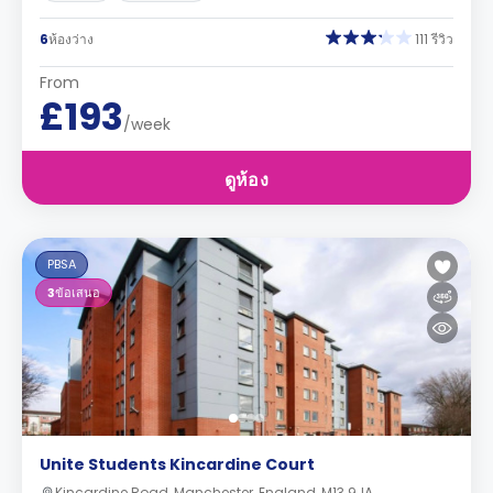
6
ห้องว่าง
111 รีวิว
From
£193
/week
ดูห้อง
PBSA
3
ข้อเสนอ
Unite Students Kincardine Court
Kincardine Road, Manchester, England, M13 9JA