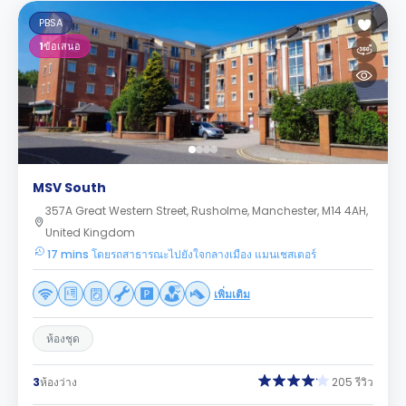
PBSA
1
ข้อเสนอ
MSV South
357A Great Western Street, Rusholme, Manchester, M14 4AH,
United Kingdom
17 mins โดยรถสาธารณะไปยังใจกลางเมือง แมนเชสเตอร์
เพิ่มเติม
ห้องชุด
3
ห้องว่าง
205 รีวิว