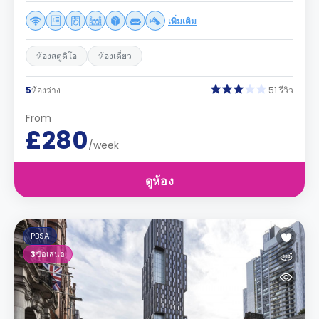
เพิ่มเติม
ห้องสตูดิโอ
ห้องเดี่ยว
5
ห้องว่าง
51 รีวิว
From
£280
/week
ดูห้อง
PBSA
3
ข้อเสนอ