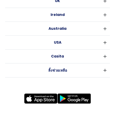
UK
ลอนดอน
Ireland
เบอร์มิงแฮม
ดับลิน
กลาสโกว
Australia
คอร์ค
ลิเวอร์พูล
ซิดนีย์
กาลเวย์
เอดินเบอระ
USA
เมลเบิร์น
แมนเชสเตอร์
นิวยอร์ค
บริสเบน
ลีดส์
Casita
ฟอร์ตเวิร์ธ
เพิร์ธ
เชฟฟีลส์
ข่าว
แอตแลนตา
อะเดลายด์
บริสโทล
ลิ้งช่วยเหลือ
ราลี
แครนเบอร์รา
คาร์ดิฟ
ข้อตกลงการใช้งาน
นิวออร์ลีนส์
โคเวนทรี
นโยบายความเป็นส่วนตัว
ออสติน
เลสเตอร์
แบรดฟอร์ด
นิวแคสเซิล
นอทธิงแฮม