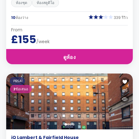
ห้องชุด
ห้องสตูดิโอ
10
ห้องว่าง
339 รีวิว
From
£155
/week
ดูห้อง
PBSA
2
ข้อเสนอ
iQ Lambert & Fairfield House