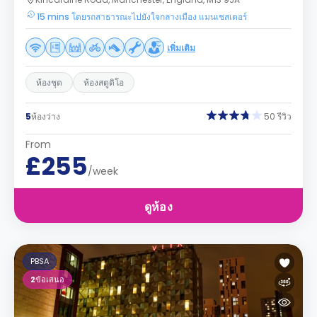
15 mins โดยรถสาธารณะไปยังใจกลางเมือง แมนเชสเตอร์
เพิ่มเติม
ห้องชุด
ห้องสตูดิโอ
5
ห้องว่าง
50 รีวิว
From
£255
/week
ดูห้อง
PBSA
2
ข้อเสนอ