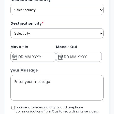
*
Destination Country
*
Destination city
Move - In
Move - Out
your Message
I consent to receiving digital and telephone
communications from Casita regarding its services. I