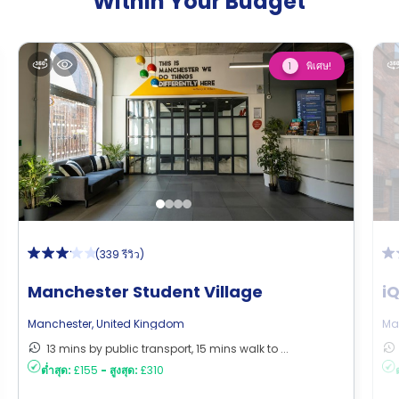
Within Your Budget
พิเศษ!
1
(
339 รีวิว
)
Manchester Student Village
i
Manchester
,
United Kingdom
Ma
13 mins by public transport, 15 mins walk to ...
ต่ำสุด:
£155
-
สูงสุด:
£310