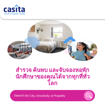
Home
TH
GBP
เข้าสู่
ระบบ
Booking
Accommodation
About
us
Blog
สำรวจ ค้นพบ และจับจองหอพัก
Refer
นักศึกษาของคุณได้จากทุกที่ทั่ว
And
Become
Earn
โลก
A
Partner
Help
Search by
City, University or Property
and
Phone
Support