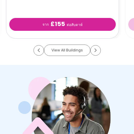
£155
จาก
ต่อสับดาห์
View All Buildings