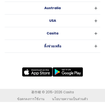
ดับลิน
กลาสโกว
Australia
คอร์ค
ลิเวอร์พูล
ซิดนีย์
กาลเวย์
เอดินเบอระ
USA
เมลเบิร์น
แมนเชสเตอร์
นิวยอร์ค
บริสเบน
ลีดส์
Casita
ฟอร์ตเวิร์ธ
เพิร์ธ
เชฟฟีลส์
ข่าว
แอตแลนตา
อะเดลายด์
บริสโทล
ลิ้งช่วยเหลือ
ราลี
แครนเบอร์รา
คาร์ดิฟ
ข้อตกลงการใช้งาน
นิวออร์ลีนส์
โคเวนทรี
นโยบายความเป็นส่วนตัว
ออสติน
เลสเตอร์
แบรดฟอร์ด
นิวแคสเซิล
นอทธิงแฮม
โวลเวอร์แฮมตัน
著作權 © 2015-2026 Casita
ข้อตกลงการใช้งาน
นโยบายความเป็นส่วนตัว