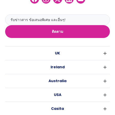
ติดตาม
UK
ลอนดอน
Ireland
เบอร์มิงแฮม
ดับลิน
กลาสโกว
Australia
คอร์ค
ลิเวอร์พูล
ซิดนีย์
กาลเวย์
เอดินเบอระ
USA
เมลเบิร์น
แมนเชสเตอร์
นิวยอร์ค
บริสเบน
ลีดส์
Casita
ฟอร์ตเวิร์ธ
เพิร์ธ
เชฟฟีลส์