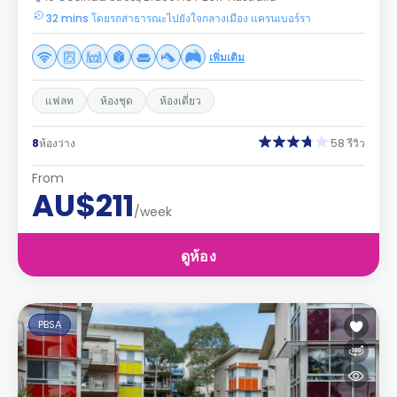
32 mins โดยรถสาธารณะไปยังใจกลางเมือง แครนเบอร์รา
เพิ่มเติม
แฟลท
ห้องชุด
ห้องเดี่ยว
8
ห้องว่าง
58 รีวิว
From
AU$211
/week
ดูห้อง
PBSA