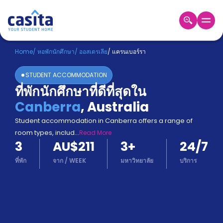
Home
TH
AUD
Home
/
หอพักนักศึกษา
/
ออสเตรเลีย
/
แครนเบอร์รา
เข้าสู่
STUDENT ACCOMMODATION
ระบบ
ที่พักนักศึกษาที่ดีที่สุดใน
Booking
Canberra
,
Australia
Accommodation
About
Student accommodation in Canberra offers a range of
us
room types, includ
...
Read More
Blog
3
AU$211
3
+
24/7
Refer
And
ที่พัก
จาก
/
WEEK
มหาวิทยาลัย
บริการ
Become
Earn
A
Partner
Help
and
Phone
Support