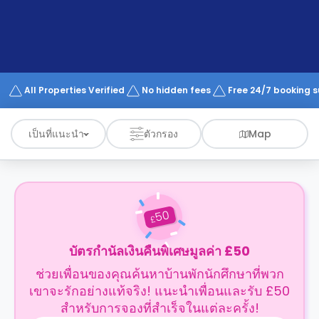
support
Contact
us
How
It
Works
FAQs
All Properties Verified
No hidden fees
Free 24/7 booking 
เป็นที่แนะนำ
ตัวกรอง
Map
50
£
บัตรกำนัลเงินคืนพิเศษมูลค่า £50
ช่วยเพื่อนของคุณค้นหาบ้านพักนักศึกษาที่พวก
เขาจะรักอย่างแท้จริง! แนะนำเพื่อนและรับ £50
สำหรับการจองที่สำเร็จในแต่ละครั้ง!