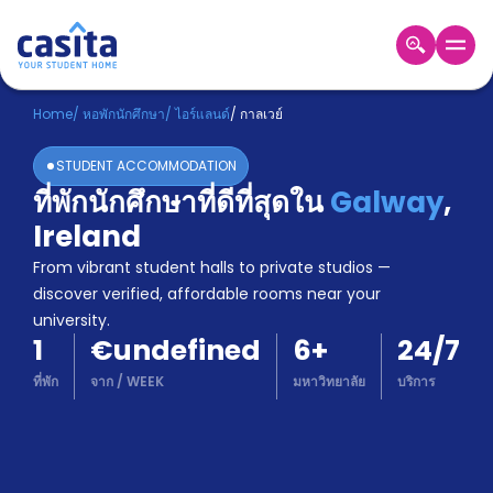
Home
TH
EUR
Home
/
หอพักนักศึกษา
/
ไอร์แลนด์
/
กาลเวย์
เข้าสู่
STUDENT ACCOMMODATION
ระบบ
ที่พักนักศึกษาที่ดีที่สุดใน
Galway
,
Booking
Ireland
Accommodation
About
From vibrant student halls to private studios —
us
discover verified, affordable rooms near your
Blog
university.
Refer
1
€undefined
6
+
24/7
And
Become
Earn
ที่พัก
จาก
/
WEEK
มหาวิทยาลัย
บริการ
A
Partner
Help
and
Phone
Support