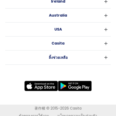
Ireland
เบอร์มิงแฮม
ดับลิน
กลาสโกว
Australia
คอร์ค
ลิเวอร์พูล
ซิดนีย์
กาลเวย์
เอดินเบอระ
USA
เมลเบิร์น
แมนเชสเตอร์
นิวยอร์ค
บริสเบน
ลีดส์
Casita
ฟอร์ตเวิร์ธ
เพิร์ธ
เชฟฟีลส์
ข่าว
แอตแลนตา
อะเดลายด์
บริสโทล
ลิ้งช่วยเหลือ
ราลี
แครนเบอร์รา
คาร์ดิฟ
ข้อตกลงการใช้งาน
นิวออร์ลีนส์
โคเวนทรี
นโยบายความเป็นส่วนตัว
ออสติน
เลสเตอร์
แบรดฟอร์ด
นิวแคสเซิล
นอทธิงแฮม
โวลเวอร์แฮมตัน
著作權 © 2015-2026 Casita
ข้อตกลงการใช้งาน
นโยบายความเป็นส่วนตัว