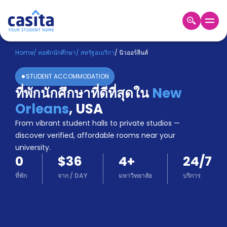
Home
TH
USD
Home
/
หอพักนักศึกษา
/
สหรัฐอเมริกา
/
นิวออร์ลีนส์
เข้าสู่
STUDENT ACCOMMODATION
ระบบ
ที่พักนักศึกษาที่ดีที่สุดใน
New
Booking
Orleans
,
USA
Accommodation
About
From vibrant student halls to private studios —
us
discover verified, affordable rooms near your
Blog
university.
Refer
0
$36
4
+
24/7
And
Become
Earn
ที่พัก
จาก
/
DAY
มหาวิทยาลัย
บริการ
A
Partner
Help
and
Phone
Support