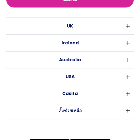
UK
ลอนดอน
Ireland
เบอร์มิงแฮม
ดับลิน
กลาสโกว
Australia
คอร์ค
ลิเวอร์พูล
ซิดนีย์
กาลเวย์
เอดินเบอระ
USA
เมลเบิร์น
แมนเชสเตอร์
นิวยอร์ค
บริสเบน
ลีดส์
Casita
ฟอร์ตเวิร์ธ
เพิร์ธ
เชฟฟีลส์
ข่าว
แอตแลนตา
อะเดลายด์
บริสโทล
ลิ้งช่วยเหลือ
ราลี
แครนเบอร์รา
คาร์ดิฟ
ข้อตกลงการใช้งาน
นิวออร์ลีนส์
โคเวนทรี
นโยบายความเป็นส่วนตัว
ออสติน
เลสเตอร์