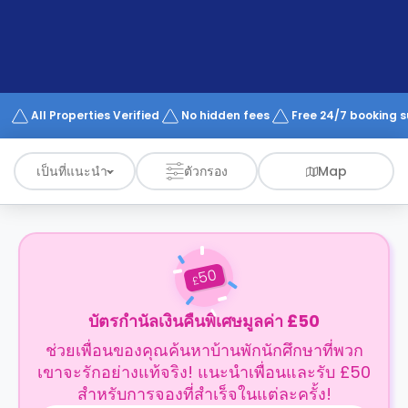
support
Contact
us
How
It
Works
FAQs
All Properties Verified
No hidden fees
Free 24/7 booking 
เป็นที่แนะนำ
ตัวกรอง
Map
50
£
บัตรกำนัลเงินคืนพิเศษมูลค่า £50
ช่วยเพื่อนของคุณค้นหาบ้านพักนักศึกษาที่พวก
เขาจะรักอย่างแท้จริง! แนะนำเพื่อนและรับ £50
สำหรับการจองที่สำเร็จในแต่ละครั้ง!