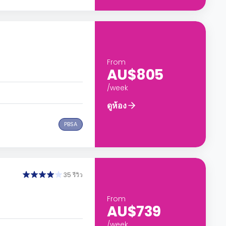
From
AU$805
/week
ดูห้อง
PBSA
35 รีวิว
From
AU$739
/week