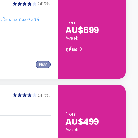
241 รีวิว
ใจกลางเมือง ซิดนีย์
From
AU$699
/week
ดูห้อง
PBSA
241 รีวิว
From
AU$499
/week