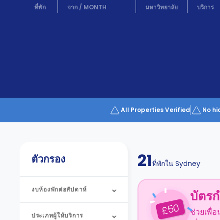
Partner
ที่พัก
จาก
/
MONTH
มหาวิทยาลัย
บริการ
Help
and
Phone
Support
support
Contact
us
How
It
Works
FAQs
All Properties Verified
No hi
21
ตัวกรอง
ที่พักใน
Sydney
งบห้องพักต่อสัปดาห์
บัตรก
50
£
ช่วยเพื่
ประเภทผู้ให้บริการ