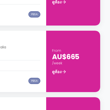
ดูห้อง
PBSA
alia
From
AU$665
/week
ดูห้อง
PBSA