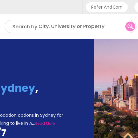
Refer And Earn
Phone sup
City, University or Property
Search by
UK - +4
IN - +91
US - +1
Sydney
,
odation options in Sydney for
ng to live in A
...
Read More
/7