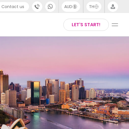
Contact us
AUD
TH
port
Arabic
LET'S START!
4 (0) 20 3871 8666
Chinese
 (80) 3711 1326
English
 (646) 718 6172
Thai