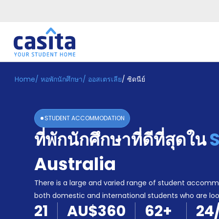
Home
/
หอพักนักศึกษา
/
ออสเตรเลีย
/
ซิดนีย์
Home
TH
AUD
เข้าสู่
ระบบ
STUDENT ACCOMMODATION
Booking
ที่พักนักศึกษาที่ดีที่สุดใน
Accommodation
About
us
Australia
Blog
Refer
There is a large and varied range of student accomm
And
both domestic and international students who are looki
Become
Earn
21
AU$360
62
+
24
A