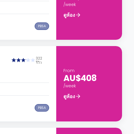
/week
ดูห้อง
PBSA
322
รีวิว
From
AU$408
/week
ดูห้อง
PBSA