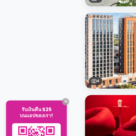
4
รับเงินคืน $25
บนแอปของเรา!