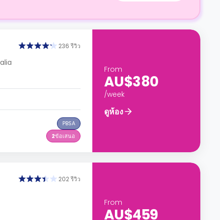
236 รีวิว
alia
From
AU$380
/week
ดูห้อง
PBSA
2
ข้อเสนอ
202 รีวิว
From
AU$459