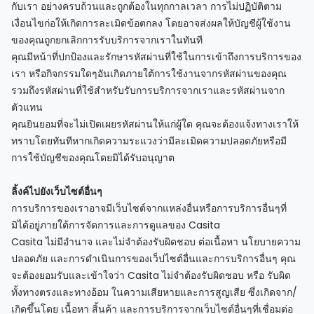
support
กับเรา อย่างครบถ้วนและถูกต้องในทุกกาลเวลา การไม่ปฏิบัติตาม
Contact
เงื่อนไขก่อให้เกิดการละเมิดข้อตกลง โดยอาจส่งผลให้บัญชีผู้ใช้งาน
us
How
ของคุณถูกยกเลิกการรับบริการจากเราในทันที
It
คุณมีหน้าที่ปกป้องและรักษารหัสผ่านที่ใช้ในการเข้าถึงการบริการของ
Works
เรา หรือกิจกรรมใดๆอันเกิดภายใต้การใช้งานจากรหัสผ่านของคุณ
FAQs
รวมถึงรหัสผ่านที่ใช้สำหรับรับการบริการจากเราและรหัสผ่านจาก
ตัวแทน
คุณยินยอมที่จะไม่เปิดเผยรหัสผ่านให้แก่ผู้ใด คุณจะต้องแจ้งทางเราให้
ทราบโดยทันทีหากเกิดความระแวงว่ามีละเมิดความปลอดภัยหรือมี
การใช้บัญชีของคุณโดยมิได้รับอนุญาต
ลิ้งค์ไปยังเว็บไซต์อื่นๆ
การบริการของเราอาจมีเว็บไซต์จากแหล่งอื่นหรือการบริการอื่นๆที่
มิได้อยู่ภายใต้การจัดการและการดูแลของ Casita
Casita ไม่มีอำนาจ และไม่จำต้องรับผิดชอบ ต่อเนื้อหา นโยบายความ
ปลอดภัย และการดำเนินการของเว็ปไซต์อื่นและการบริการอื่นๆ คุณ
จะต้องยอมรับและเข้าใจว่า Casita ไม่จำต้องรับผิดชอบ หรือ รับผิด
ทั้งทางตรงและทางอ้อม ในความเสียหายและการสูญเสีย ซึ่งเกิดจาก/
เกิดขึ้นโดย เนื้อหา สิ้นค้า และการบริการจากเว็บไซต์อื่นๆที่เชื่อมต่อ