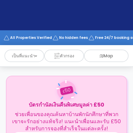
support
Contact
us
How
It
Works
FAQs
All Properties Verified
No hidden fees
Free 24/7 booking 
เป็นที่แนะนำ
ตัวกรอง
Map
50
£
บัตรกำนัลเงินคืนพิเศษมูลค่า £50
ช่วยเพื่อนของคุณค้นหาบ้านพักนักศึกษาที่พวก
เขาจะรักอย่างแท้จริง! แนะนำเพื่อนและรับ £50
สำหรับการจองที่สำเร็จในแต่ละครั้ง!