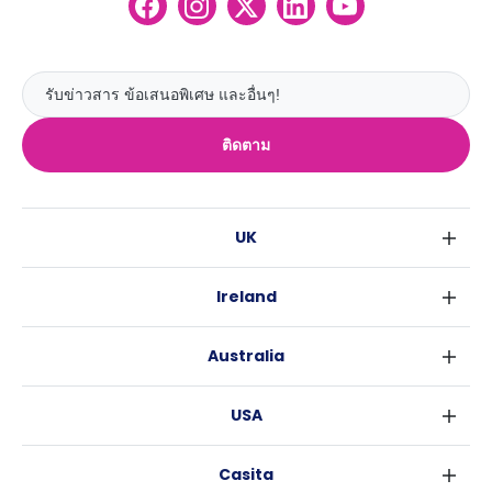
ติดตาม
UK
ลอนดอน
Ireland
เบอร์มิงแฮม
ดับลิน
กลาสโกว
Australia
คอร์ค
ลิเวอร์พูล
ซิดนีย์
กาลเวย์
เอดินเบอระ
USA
เมลเบิร์น
แมนเชสเตอร์
นิวยอร์ค
บริสเบน
ลีดส์
Casita
ฟอร์ตเวิร์ธ