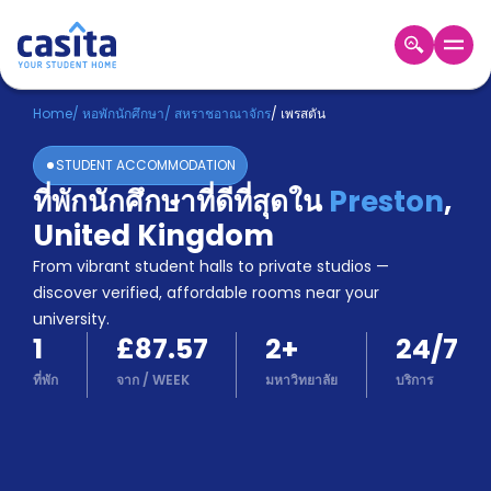
Home
TH
GBP
Home
/
หอพักนักศึกษา
/
สหราชอาณาจักร
/
เพรสตัน
เข้าสู่
STUDENT ACCOMMODATION
ระบบ
ที่พักนักศึกษาที่ดีที่สุดใน
Preston
,
Booking
United Kingdom
Accommodation
About
From vibrant student halls to private studios —
us
discover verified, affordable rooms near your
Blog
university.
Refer
1
£87.57
2
+
24/7
And
Become
Earn
ที่พัก
จาก
/
WEEK
มหาวิทยาลัย
บริการ
A
Partner
Help
and
Phone
Support