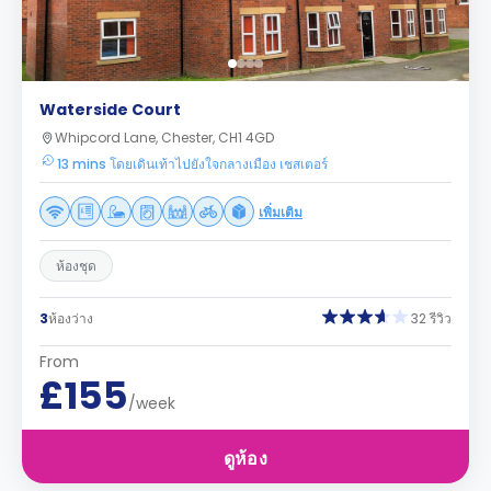
Waterside Court
Whipcord Lane, Chester, CH1 4GD
13 mins โดยเดินเท้าไปยังใจกลางเมือง เชสเตอร์
เพิ่มเติม
ห้องชุด
3
ห้องว่าง
32 รีวิว
From
£155
/week
ดูห้อง