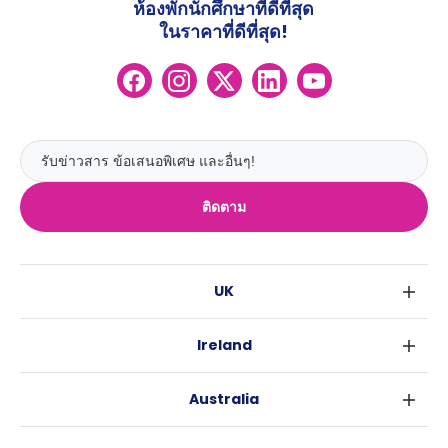
ห้องพักนักศึกษาที่ดีที่สุด
ในราคาที่ดีที่สุด!
ติดตาม
UK
ลอนดอน
Ireland
เบอร์มิงแฮม
ดับลิน
กลาสโกว
Australia
คอร์ค
ลิเวอร์พูล
ซิดนีย์
กาลเวย์
เอดินเบอระ