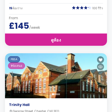
15
ห้องว่าง
100 รีวิว
From
£145
/week
ดูห้อง
PBSA
1
ข้อเสนอ
Trinity Hall
George Street, Chester, CH1 3EQ