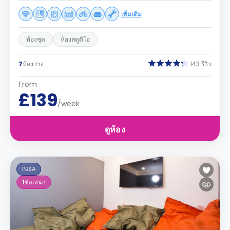
เพิ่มเติม
ห้องชุด
ห้องสตูดิโอ
7
ห้องว่าง
143 รีวิว
From
£139
/week
ดูห้อง
PBSA
1
ข้อเสนอ