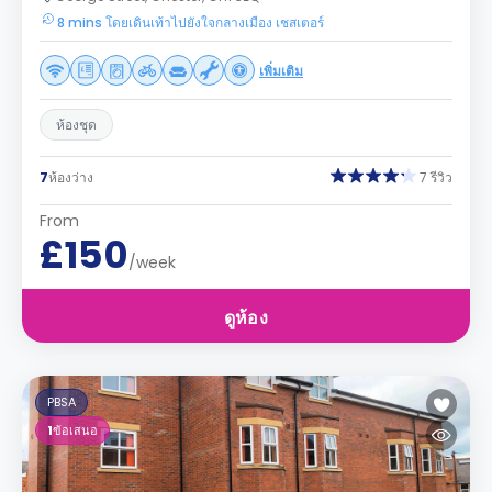
8 mins โดยเดินเท้าไปยังใจกลางเมือง เชสเตอร์
เพิ่มเติม
ห้องชุด
7
ห้องว่าง
7 รีวิว
From
£150
/week
ดูห้อง
PBSA
1
ข้อเสนอ