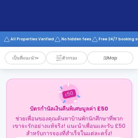
support
Contact
us
How
It
Works
FAQs
All Properties Verified
No hidden fees
Free 24/7 booking 
เป็นที่แนะนำ
ตัวกรอง
Map
50
£
บัตรกำนัลเงินคืนพิเศษมูลค่า £50
ช่วยเพื่อนของคุณค้นหาบ้านพักนักศึกษาที่พวก
เขาจะรักอย่างแท้จริง! แนะนำเพื่อนและรับ £50
สำหรับการจองที่สำเร็จในแต่ละครั้ง!