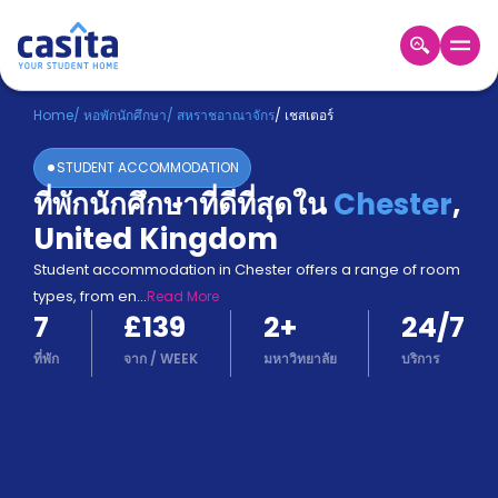
Home
TH
GBP
Home
/
หอพักนักศึกษา
/
สหราชอาณาจักร
/
เชสเตอร์
เข้าสู่
STUDENT ACCOMMODATION
ระบบ
ที่พักนักศึกษาที่ดีที่สุดใน
Chester
,
Booking
United Kingdom
Accommodation
About
Student accommodation in Chester offers a range of room
us
types, from en
...
Read More
Blog
7
£139
2
+
24/7
Refer
And
ที่พัก
จาก
/
WEEK
มหาวิทยาลัย
บริการ
Become
Earn
A
Partner
Help
and
Phone
Support