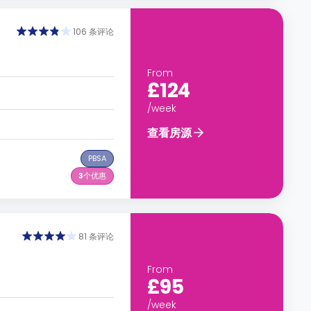
106 条评论
From
£124
/week
查看房源
PBSA
3
个优惠
81 条评论
From
£95
/week