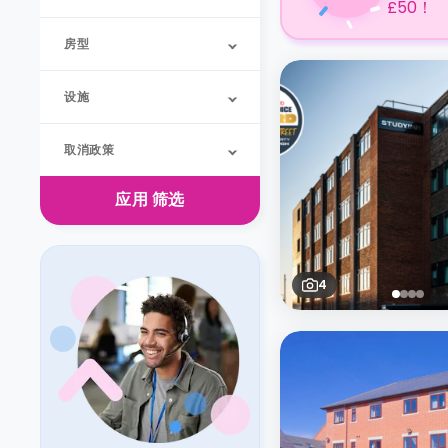
£50！
房型
设施
取消政策
应用
筛选
4