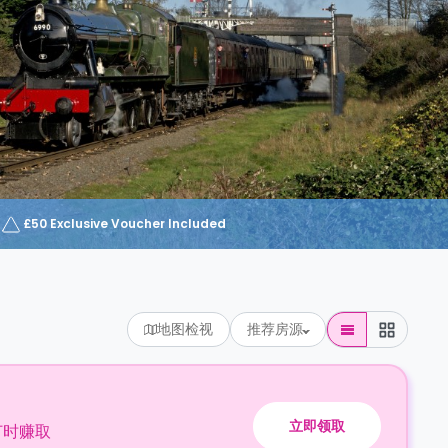
£50 Exclusive Voucher Included
地图检视
推荐房源
立即领取
订时赚取