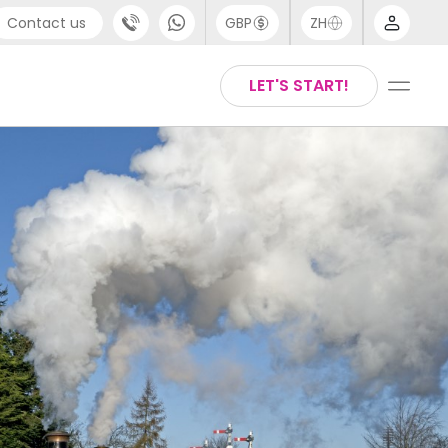
Contact us
GBP
ZH
port
Arabic
LET'S START!
4 (0) 20 3871 8666
Chinese
1 (80) 3711 1326
English
 (646) 718 6172
Thai