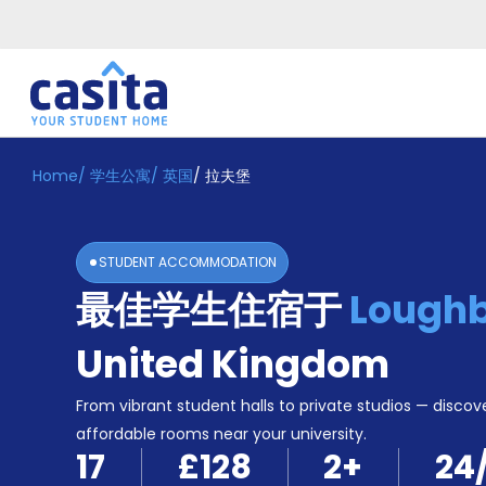
Home
/
学生公寓
/
英国
/
拉夫堡
Home
ZH
GBP
登
入
STUDENT ACCOMMODATION
Booking
最佳学生住宿于
Lough
Accommodation
About
us
United Kingdom
Blog
Refer
From vibrant student halls to private studios — discove
And
affordable rooms near your university.
Become
Earn
17
£128
2
+
24
A