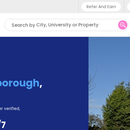
Refer And Earn
Phone sup
City, University or Property
Search by
UK - +4
IN - +9
US - +1
borough
,
r verified,
/7