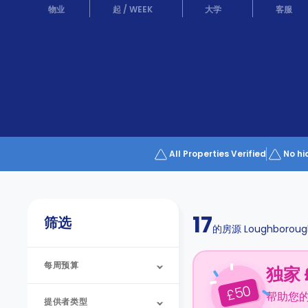
Partner
物业
起
/
WEEK
大学
客服
Help
and
Phone
Support
support
Contact
us
How
It
Works
FAQs
All Properties Verified
No hi
17
筛选
的房源
Loughboroug
每周预算
独家 
50
£
帮助您
提供者类型