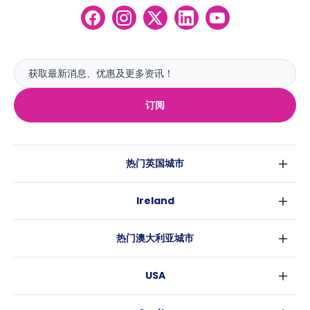
订阅
热门英国城市
伦敦
Ireland
伯明翰
都柏林
格拉斯哥
热门澳大利亚城市
科克
利物浦
悉尼
高威
爱丁堡
USA
墨尔本
曼彻斯特
纽约
布里斯班
利兹