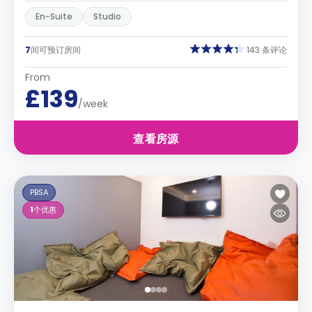
En-Suite
Studio
7
间可预订房间
143 条评论
From
£139
/week
查看房源
PBSA
1
个优惠