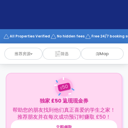
support
Contact
us
How
It
Works
FAQs
All Properties Verified
No hidden fees
Free 24/7 booking 
推荐房源
筛选
Map
50
£
独家 £50 返现现金券
帮助您的朋友找到他们真正喜爱的学生之家！
推荐朋友并在每次成功预订时赚取 £50！
立即领取