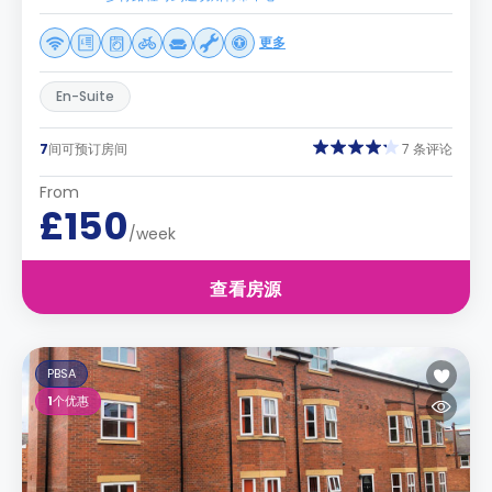
更多
En-Suite
7
间可预订房间
7 条评论
From
£150
/week
查看房源
PBSA
1
个优惠