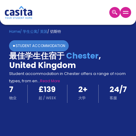
Home
ZH
GBP
Home
/
学生公寓
/
英国
/
切斯特
登
STUDENT ACCOMMODATION
入
最佳学生住宿于
Chester
,
Booking
United Kingdom
Accommodation
About
Student accommodation in Chester offers a range of room
us
types, from en
...
Read More
Blog
7
£139
2
+
24/7
Refer
And
物业
起
/
WEEK
大学
客服
Become
Earn
A
Partner
Help
and
Phone
Support