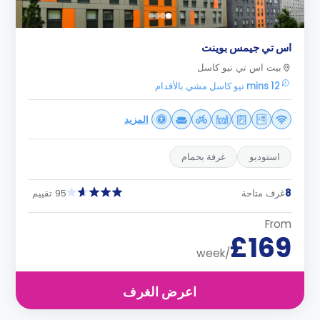
اس تي جيمس بوينت
بيت اس تي نيو كاسل
12 mins نيو كاسل مشي بالأقدام
المزيد
استوديو
غرفة بحمام
8
غرف متاحة
95 تقييم
From
£169
/week
اعرض الغرف