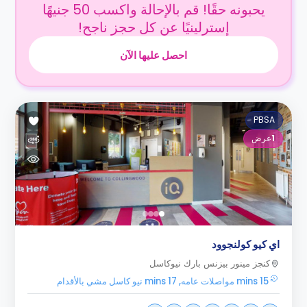
يحبونه حقًا! قم بالإحالة واكسب 50 جنيهًا
إسترلينيًا عن كل حجز ناجح!
احصل عليها الآن
PBSA
1
عرض
اي كيو كولنجوود
كنجز مينور بيزنس بارك نيوكاسل
15 mins مواصلات عامه, 17 mins نيو كاسل مشي بالأقدام