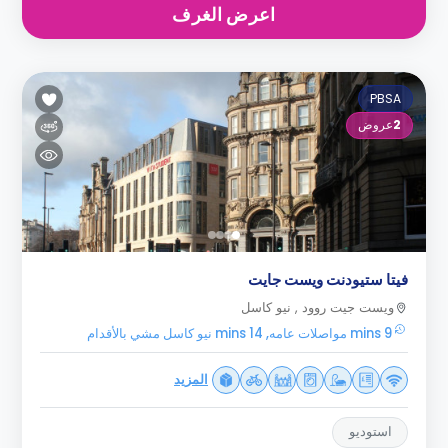
اعرض الغرف
PBSA
2
عروض
فيتا ستيودنت ويست جايت
ويست جيت روود , نيو كاسل
9 mins مواصلات عامه, 14 mins نيو كاسل مشي بالأقدام
المزيد
استوديو