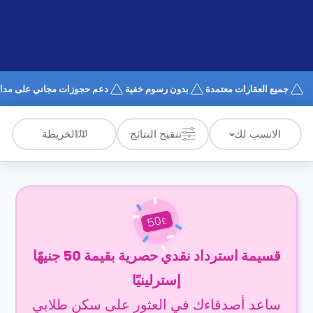
الدعم
و
عبر
المساعدة
الهاتف
اتصل
بنا
كيف
جميع العقارات معتمدة
بدون رسوم خفية
دعم حجوزات مجاني على مدار 4/7
تعمل؟
الأسئلة
الشائعة
الخريطة
الانسب لك
تنقيح النتائج
50
£
قسيمة استرداد نقدي حصرية بقيمة 50 جنيهًا
إسترلينيًا
ساعد أصدقاءك في العثور على سكن طلابي