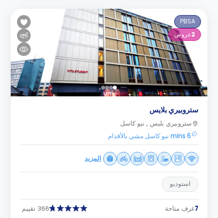
PBSA
2
عروض
ستروبيري بلايس
ستروبيري بليس , نيو كاسل
6 mins نيو كاسل مشي بالأقدام
المزيد
استوديو
7
غرف متاحة
366 تقييم