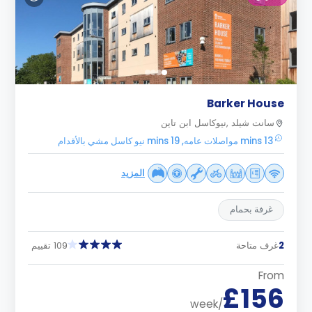
Barker House
سانت شيلد ,نيوكاسل ابن تاين
13 mins مواصلات عامه, 19 mins نيو كاسل مشي بالأقدام
المزيد
غرفة بحمام
2
غرف متاحة
109 تقييم
From
£156
/week