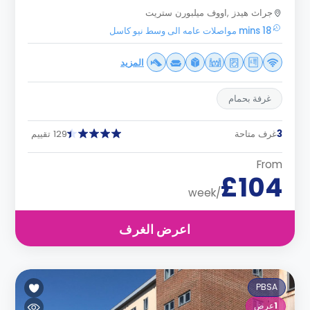
جراث هيدز ,اووف ميلبورن ستريت
18 mins مواصلات عامه الى وسط نيو كاسل
المزيد
غرفة بحمام
3
غرف متاحة
129 تقييم
From
£104
/week
اعرض الغرف
PBSA
1
عرض