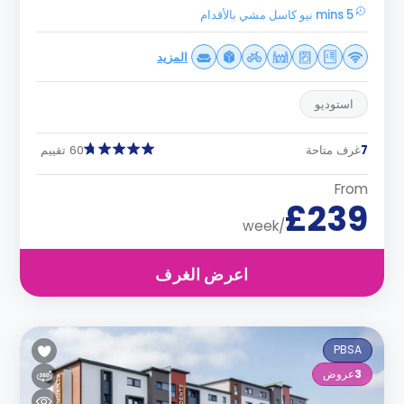
5 mins نيو كاسل مشي بالأقدام
المزيد
استوديو
7
غرف متاحة
60 تقييم
From
£239
/week
اعرض الغرف
PBSA
3
عروض