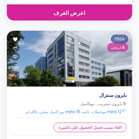
اعرض الغرف
PBSA
3
عروض
بايرون سنترال
بايرون ستريت , نيوكاسل
12 mins مواصلات عامه, 16 mins نيو كاسل مشي بالأقدام
الغاء بسبب فشل الحصول على تاشيرة