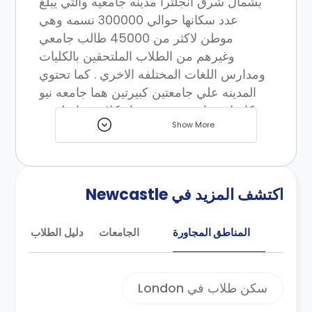
بشمال شرق انجلترا مدينه جامعيه والتي يبلغ
عدد سكانها حوالي 300000 نسمه وهي
موطن لاكثر من 45000 طالب جامعي
وغيرهم من الطلاب الملتحقين بالكليات
ومدارس اللغات المختلفه الاخري . كما تحتوي
المدينه علي جامعتين كبيرتين هما جامعه نيو
كاسل وجامعه نورثومبريا وكلا منهما ملتحق
Show More
بهم عدد كبير من الطلاب البرياطانيين وغيرهم
من الطلاب الدوليين . وتقع علي بعد ثلاثه
ساعات من شمال لندن بالقطار وعلي بعد نحو
ساعه من ادنبره والتي تعطي للنزلاء خيارات
اكتشف المزيد في Newcastle
عديده للسفر والترحال كما تقع معظم المراكز
التجاريه واماكن الترفيه في وسط المنطقه
المناطق المجاورة
الجامعات
دليل الطلاب
الحضاريه بالاضافه لسهوله التجول والوصول
لاي مكان بنيو كاسل .
تعد مدينه نيو كاسل مدينه تجمع ما بين
سكن طلاب في London
الحضاره والعصريه ويتوفر بها الكثير من