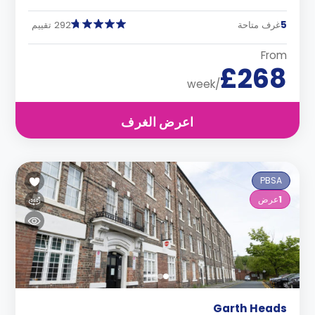
5
غرف متاحة
292 تقييم
From
£268
/week
اعرض الغرف
PBSA
1
عرض
Garth Heads