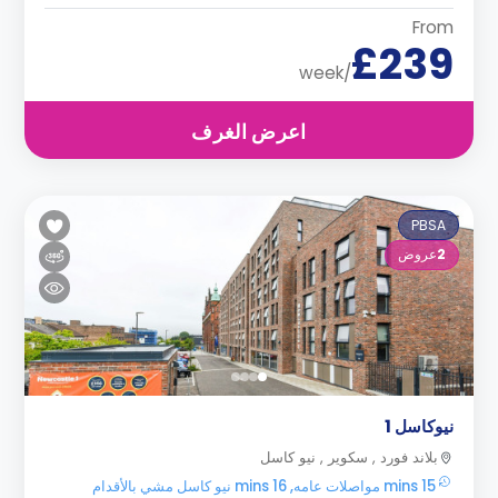
From
£239
/week
اعرض الغرف
PBSA
2
عروض
نيوكاسل 1
بلاند فورد , سكوير , نيو كاسل
15 mins مواصلات عامه, 16 mins نيو كاسل مشي بالأقدام