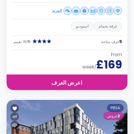
المزيد
غرفة بحمام
استوديو
5
غرف متاحة
151 تقييم
From
£169
/week
اعرض الغرف
PBSA
2
عروض