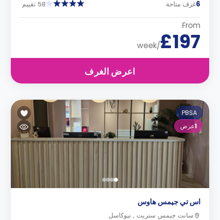
6
غرف متاحة
58 تقييم
From
£197
/week
اعرض الغرف
PBSA
1
عرض
اس تي جيمس هاوس
سانت جيمس ستريت , نيوكاسل