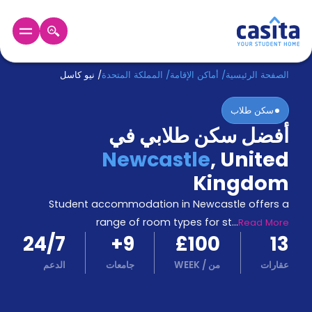
الرئيسية
عربي
GBP
الصفحة الرئيسية
/
أماكن الإقامة
/
المملكة المتحدة
/
نيو كاسل
سكن طلاب
دخول
أفضل سكن طلابي في
حجز
Newcastle
,
United
السكن
من
Kingdom
نحن؟
Student accommodation in Newcastle offers a
المدونة
أخبر
range of room types for st
...
Read More
أصدقائك
24/7
+
9
£100
13
و
كن
عقارات
من
/
WEEK
جامعات
الدعم
اكسب
شريكا
الدعم