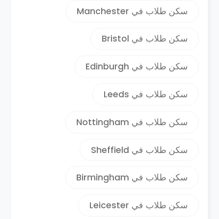
المطاعم والمتاحف و المراكز الفنيه بالاضافه
سكن طلاب في Manchester
للمراكز التجاريه والكثبر من فرق كره القدم
كمانشستر يونايتد اذا كنت من مشجعيها . كما
سكن طلاب في Bristol
تم اعاده تطوير منطقه الواجهه البحريه في
نيوكاسل بالكامل وهي تحتوي علي بعض
سكن طلاب في Edinburgh
المناطق الاكثر جاذبيه من حيث الاهتمام
والهندسه المعماريه في جميع انحاء المملكه
المتحده .
سكن طلاب في Leeds
تعد مدينه نيو كاسل ايضا مدينه شيقه لكلا من
سكن طلاب في Nottingham
الطلبه البريطانيين والدوليين من خلال الحياه
الترفيهيه والسلامه والخيارات الثقافيه والتي
سكن طلاب في Sheffield
تجذب الطلبه من جميع انحاء العالم .
سكن طلاب في Birmingham
سكن طلاب في Leicester