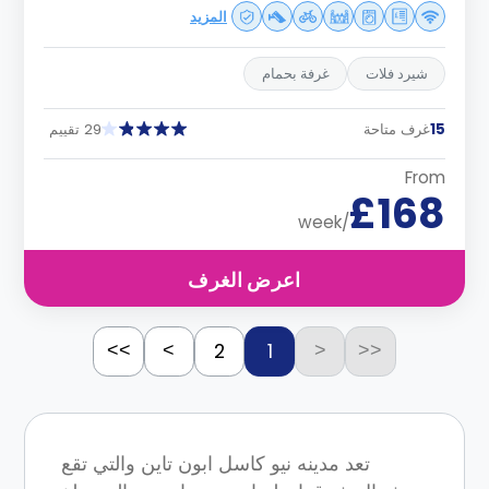
المزيد
شيرد فلات
غرفة بحمام
15
غرف متاحة
29 تقييم
From
£168
/week
اعرض الغرف
2
1
>>
>
<
<<
تعد مدينه نيو كاسل ابون تاين والتي تقع