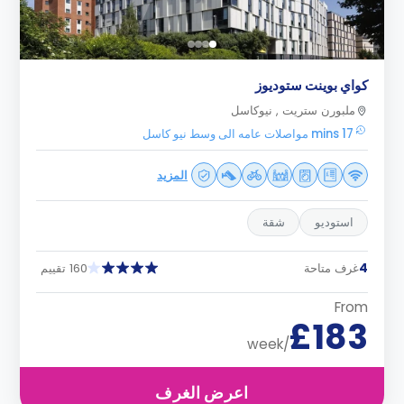
كواي بوينت ستوديوز
ملبورن ستريت , نيوكاسل
17 mins مواصلات عامه الى وسط نيو كاسل
المزيد
استوديو
شقة
4
غرف متاحة
160 تقييم
From
£183
/week
اعرض الغرف