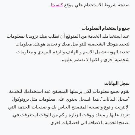
الدعم
و
صفحة شروط الاستخدام علي موقع
كاسيتا
.
عبر
المساعدة
الهاتف
اتصل
بنا
جمع و استخدام المعلومات
كيف
عند استخدامك الخدمة من المتوقع أن نطلب منك تزويدنا بمعلومات
تعمل؟
لتحدد هويتك الشخصية للتواصل معك و تحديد هويتك. معلومات
الأسئلة
تحديد الهوية تشمل الاسم و الهاتف والرقم البريدي و معلومات
الشائعة
شخصية أخرى و لكنها لا تقتصر عليهم.
سجل البيانات
نقوم بجمع معلومات لكي يرسلها المتصفح عند استخدامك للخدمة
"سجل البيانات". هذا السجل يحتوي على معلومات مثل بروتوكول
الإنترنت و نوع و نسخة المتصفح الخاص بك و صفحات الخدمة التي
تتردد عليها و ميعاد و وقت الزيارة و كم من الوقت استغرقت في
تصفح الخدمة بالاضافة الى احصائيات اخرى.