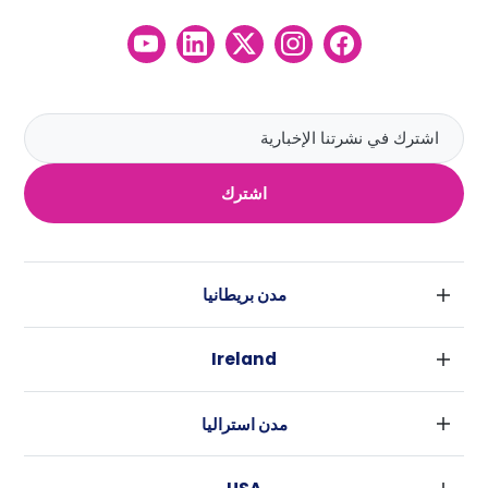
اشترك
مدن بريطانيا
لندن
Ireland
بارامنجهام
دبلين
جلاسكو
مدن استراليا
كورك
ليفربول
سيدني
غالواي
ادنبره