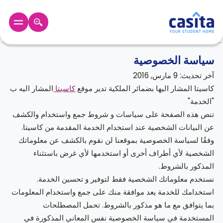
الصفحة الرئيسية
/
سياسة الخصوصية
الرئيسية
عربي
GBP
سياسة الخصوصية
آخر تحديث: 9 مارس, 2016
دخول
كاسيتا المشار اليها بضمائر الملكية تدير موقع
كاسيتا
المشار اليه ب
"الخدمة"
حجز
السكن
تنص هذه الصفحة على سياسات و شروط جمع واستخدام والكشف
من
عن البيانات الشخصية عند استخدام الخدمة المقدمة من كاسيتا.
نحن؟
وفقًا لسياسة الخصوصية بموقعنا لن نقوم بالكشف عن معلوماتك
المدونة
الشخصية لأي أطراف أخرى أو استخدمها لأي غرض باستثناء
أخبر
المذكور بالشروط.
أصدقائك
نستخدم معلوماتك الشخصية فقط لتوفير و تحسين الخدمة.
و
كن
اكسب
استخدامك للخدمة يعد موافقة منك على جمع واستخدام المعلومات
شريكا
بما يتوافق مع ما هو مذكور بالشروط. تحمل المصطلحات
الدعم
المستخدمة في سياسة الخصوصية نفس المعاني المذكورة في