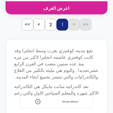
اعرض الغرف
2
1
>>
>
<
<<
تقع مدينه كوفنتري بغرب وسط انجلترا وقد
كانت كوفنتري عاصمه انجلترا لاكثر من مره
منذ عده سنيين مضت في القرن الرابع
عشرتحديدا . واليوم هي مليئه بالكثير من القلاع
والكاتدرائيات والتي تنتشر بجميع انحاء المدينه .
تعد كاتدرائيه سانت مايكل هي الكاتدرائيه
الاكثر شهره والمعلم السياحي الاول والتي رغم
تدميرها في الحرب العالميه الثانيه الي انه تم
Show More
تكريمها بكاتدرائيه كوفنتري والتي اكتمل بناؤها
عام 1962 والتي تتواجد بجوار المكان الاصلي