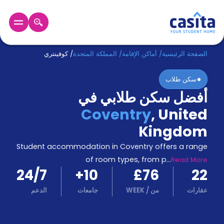
الرئيسية
عربي
GBP
الصفحة الرئيسية
/
أماكن الإقامة
/
المملكة المتحدة
/
كوفينتري
سكن طلاب
دخول
أفضل سكن طلابي في
حجز
Coventry
,
United
السكن
من
Kingdom
نحن؟
Student accommodation in Coventry offers a range
المدونة
أخبر
of room types, from p
...
Read More
أصدقائك
24/7
+
10
£76
22
و
كن
عقارات
من
/
WEEK
جامعات
الدعم
اكسب
شريكا
الدعم