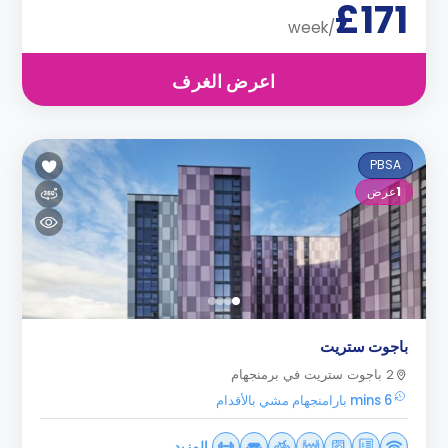
£171
/week
اعرض الغرف
PBSA
1
عرض
باجوت ستريت
2 باجوت ستريت في برمنجهام
6 mins بارامنجهام مشي بالأقدام
المزيد