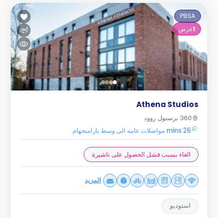
PBSA
1
عرض
Athena Studios
360 برستول روود
26 mins مواصلات عامه الى وسط بارامنجهام
الغاء بسبب فشل الحصول على تاشيرة
المزيد
استوديو