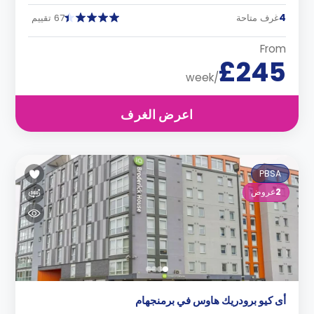
4
غرف متاحة
67 تقييم
From
£245
/week
اعرض الغرف
PBSA
2
عروض
أى كيو برودريك هاوس في برمنجهام