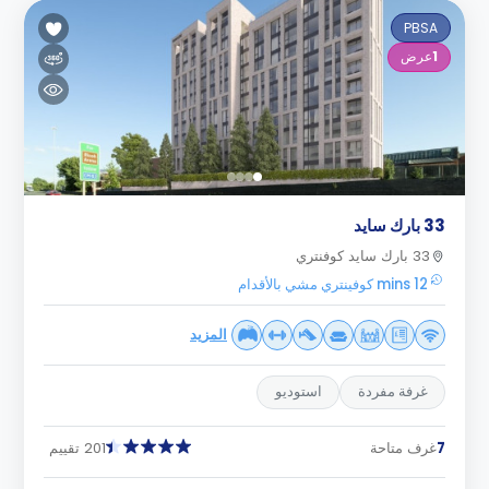
PBSA
1
عرض
33 بارك سايد
33 بارك سايد كوفنتري
12 mins كوفينتري مشي بالأقدام
المزيد
غرفة مفردة
استوديو
7
غرف متاحة
201 تقييم