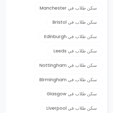
مدينه شهيره للفنون والثقافه بالاضافه الي انه
سكن طلاب في Manchester
يقام بها الكثير من الفعاليات الثقافيه الدوريه
كمهرجان كوفنتري للجاز ومهرجان جوديفا
سكن طلاب في Bristol
والمعروف عالميا وهو يعد اكبر مهرجان حر
بالمملكه المتحده وتم تسميته باسم ليدي
سكن طلاب في Edinburgh
جوديفا سلفا للفلكلور الشعبي بكوفنتري .
سكن طلاب في Leeds
سكن طلاب في Nottingham
سكن طلاب في Birmingham
سكن طلاب في Glasgow
سكن طلاب في Liverpool