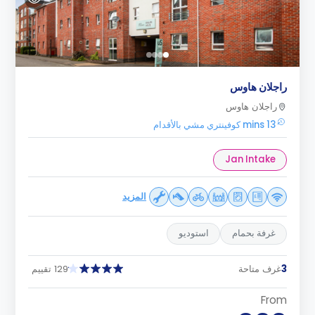
راجلان هاوس
راجلان هاوس
13 mins كوفينتري مشي بالأقدام
Jan Intake
المزيد
غرفة بحمام
استوديو
3
غرف متاحة
129 تقييم
From