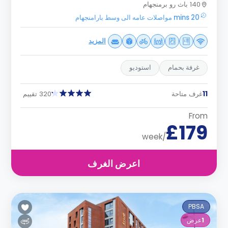
140 باث رو برمنجهام
20 mins مواصلات عامه الى وسط بارامنجهام
المزيد
غرفة بحمام
استوديو
11
غرف متاحة
320 تقييم
From
£179
/week
اعرض الغرف
PBSA
1
عرض