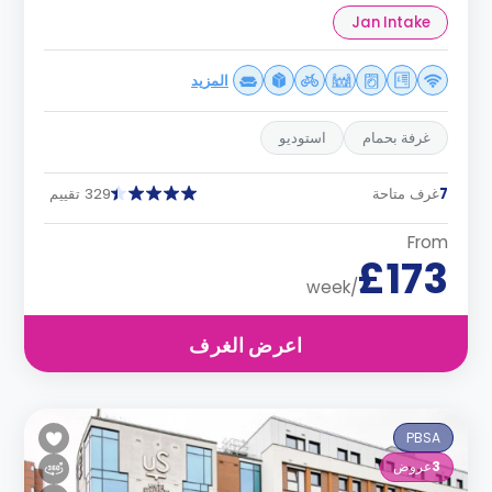
Jan Intake
المزيد
غرفة بحمام
استوديو
7
غرف متاحة
329 تقييم
From
£173
/week
اعرض الغرف
PBSA
3
عروض