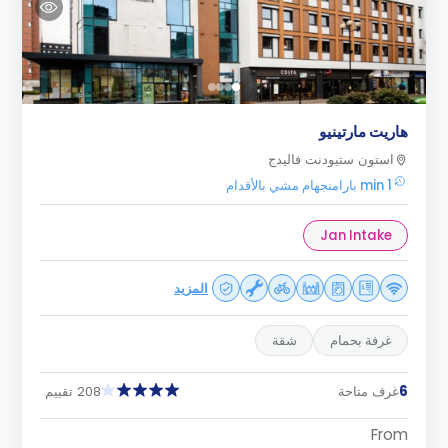
هاريت مارتينيو
استون ستيودنت فاليدج
1 min بارامنجهام مشي بالأقدام
Jan Intake
المزيد
غرفة بحمام
شقة
6
غرف متاحة
208 تقييم
From