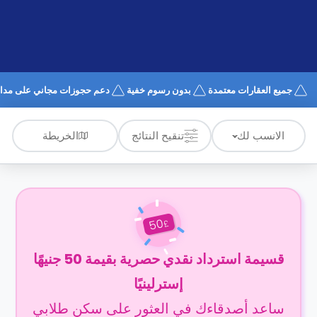
الدعم
و
عبر
المساعدة
الهاتف
اتصل
بنا
كيف
جميع العقارات معتمدة
بدون رسوم خفية
دعم حجوزات مجاني على مدار 4/7
تعمل؟
الأسئلة
الشائعة
الخريطة
الانسب لك
تنقيح النتائج
50
£
قسيمة استرداد نقدي حصرية بقيمة 50 جنيهًا
إسترلينيًا
ساعد أصدقاءك في العثور على سكن طلابي