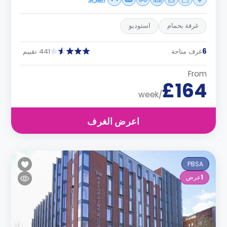
غرفة بحمام
استوديو
6
غرف متاحة
441 تقييم
From
£164
/week
اعرض الغرف
PBSA
1
عرض