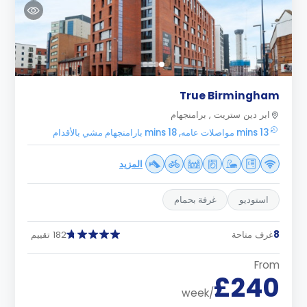
True Birmingham
ابر دين ستريت , برامنجهام
13 mins مواصلات عامه, 18 mins بارامنجهام مشي بالأقدام
المزيد
استوديو
غرفة بحمام
8
غرف متاحة
182 تقييم
From
£240
/week