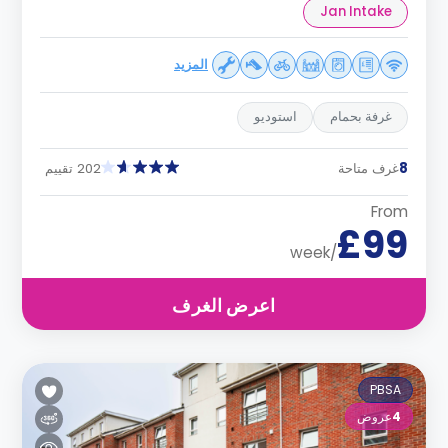
Jan Intake
المزيد
غرفة بحمام
استوديو
8
غرف متاحة
202 تقييم
From
£99
/week
اعرض الغرف
PBSA
4
عروض