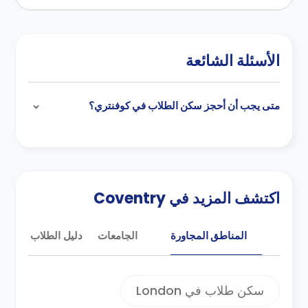
للكاتدرائيه المدمره . يبلغ عدد سكان المدينه
نحو 340.000 نسمه مما يجعلها تحتل المركز
العاشر بين اكبر المدن من حيث عدد السكان
الأسئلة الشائعة
بانجلترا بالاضافه لانها تقع علي بعد نحو ساعه
زمن من وسط لندن .
متى يجب أن أحجز سكن الطلاب في كوفنتري؟
تقع مدينه كوفنتري بشرق برامنجهام ومنطقه
وارويكشاير المجاوره وهي تعد المكان المثالي
للعيش والدراسه في المملكه المتحده بالاضافه
لانها تحتوي علي جامعتان وهم جامعه كوفنتري
بوسط المدينه وجامعه وارويك وهي عضو
اكتشف المزيد في Coventry
بمجموعه روسل كما انها تقع خارج المدينه
علي الحدود مع وارويكشاير .
المناطق المجاورة
الجامعات
دليل الطلاب
بالاضافه لكل ذلك فتتمتع مدينه كوفنتري
بالعديد من المنافسات الرياضيه القويه ومنها
اتحاد الرجبي والذي يمكن الحديث عنه علي انه
سكن طلاب في London
اكثر شعبيه بالمدينه من كره القدم . كما تعد