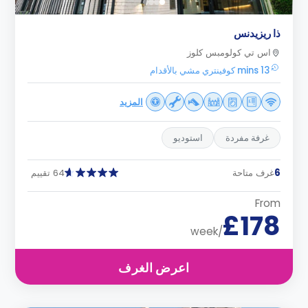
ذا ريزيدنس
اس تي كولومبس كلوز
13 mins كوفينتري مشي بالأقدام
المزيد
غرفة مفردة
استوديو
6
غرف متاحة
64 تقييم
From
£178
/week
اعرض الغرف