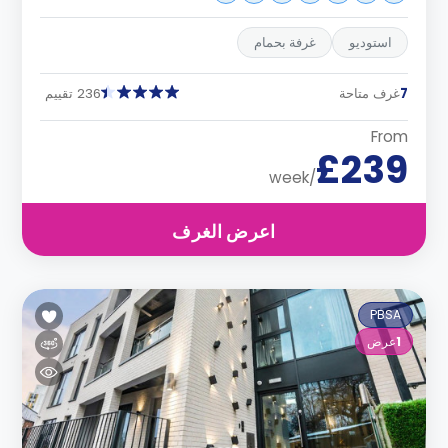
استوديو
غرفة بحمام
7
غرف متاحة
236 تقييم
From
£239
/week
اعرض الغرف
PBSA
1
عرض