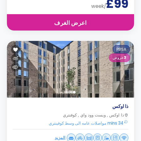
£99
/week
اعرض الغرف
PBSA
3
عروض
ذا اوكس
ذا اوكس , ويست وود واي , كوفنتري
34 mins مواصلات عامه الى وسط كوفينتري
المزيد