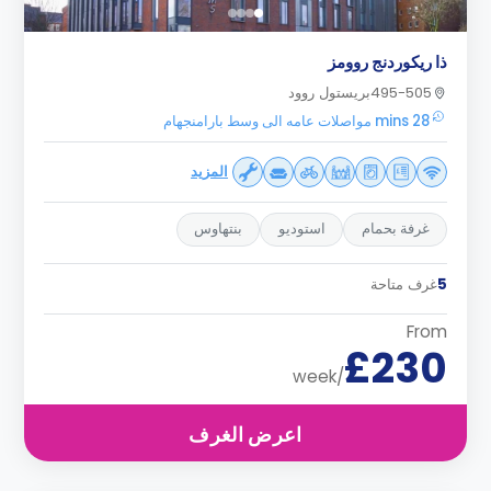
ذا ريكوردنج روومز
495-505بريستول روود
28 mins مواصلات عامه الى وسط بارامنجهام
المزيد
غرفة بحمام
استوديو
بنتهاوس
5
غرف متاحة
From
£230
/week
اعرض الغرف