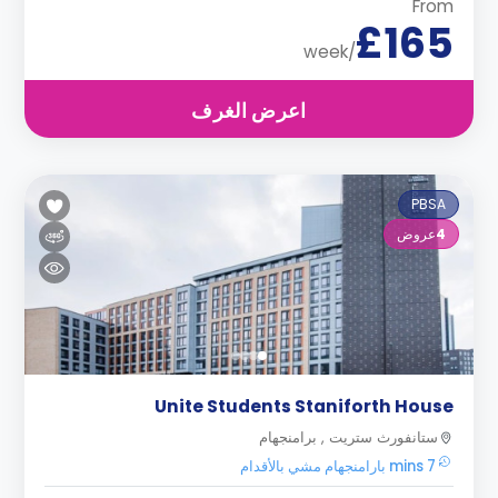
From
£165
/week
اعرض الغرف
PBSA
4
عروض
Unite Students Staniforth House
ستانفورث ستريت , برامنجهام
7 mins بارامنجهام مشي بالأقدام