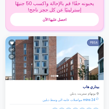
يحبونه حقًا! قم بالإحالة واكسب 50 جنيهًا
إسترلينيًا عن كل حجز ناجح!
احصل عليها الآن
PBSA
بيناري هاب
بونهام ستريت ,دبلن
24 mins مواصلات عامه الى وسط دبلين