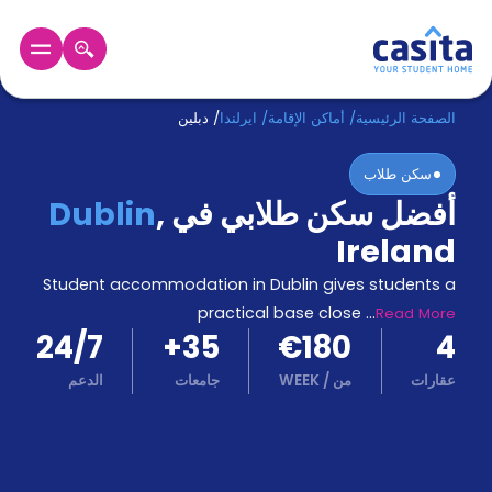
الرئيسية
عربي
EUR
الصفحة الرئيسية
/
أماكن الإقامة
/
ايرلندا
/
دبلين
سكن طلاب
دخول
أفضل سكن طلابي في
,
Dublin
حجز
Ireland
السكن
من
Student accommodation in Dublin gives students a
نحن؟
practical base close
...
Read More
المدونة
24/7
+
35
€180
4
أخبر
أصدقائك
عقارات
من
/
WEEK
جامعات
الدعم
و
كن
اكسب
شريكا
الدعم