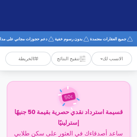
الدعم
و
عبر
المساعدة
الهاتف
اتصل
بنا
كيف
جميع العقارات معتمدة
بدون رسوم خفية
دعم حجوزات مجاني على مدار 4/7
تعمل؟
الأسئلة
الشائعة
الخريطة
الانسب لك
تنقيح النتائج
50
£
قسيمة استرداد نقدي حصرية بقيمة 50 جنيهًا
إسترلينيًا
ساعد أصدقاءك في العثور على سكن طلابي