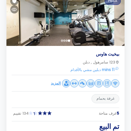
PBSA
بيخيت هاوس
123 سامرهول , دبلن
11 mins دبلين مشي بالأقدام
المزيد
غرفة بحمام
5
غرف متاحة
134 تقييم
تم البيع