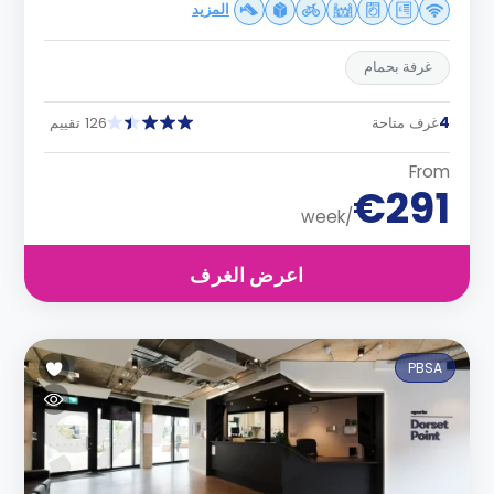
المزيد
غرفة بحمام
4
غرف متاحة
126 تقييم
From
€291
/week
اعرض الغرف
PBSA