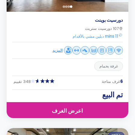
دورسيت بوينت
107 دورسيت ستريت
11 mins دبلين مشي بالأقدام
المزيد
غرفة بحمام
6
غرف متاحة
348 تقييم
تم البيع
اعرض الغرف