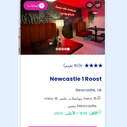
إضافات!
1
(
151 تقييم
)
tudios
Newcastle 1 Roost
astle
,
Uk
Newcastle
,
Uk
15 mins مواصلات عامه, 16 mins
Newcastle مشي ...
castle
الأقل:
£169
-
الأعلى:
£260
الأقل:
£183