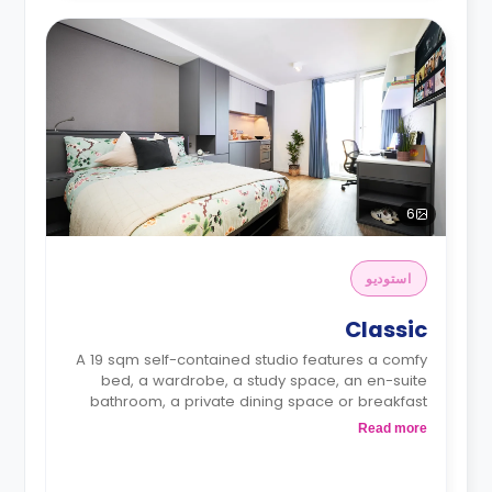
6
استوديو
Classic
A 19 sqm self-contained studio features a comfy
bed, a wardrobe, a study space, an en-suite
bathroom, a private dining space or breakfast
bar, and a fully fitted kitchenette.
Read more