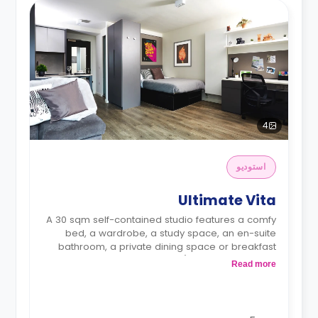
4
استوديو
Ultimate Vita
A 30 sqm self-contained studio features a comfy
bed, a wardrobe, a study space, an en-suite
bathroom, a private dining space or breakfast
bar, and Larger full kitchen (microwave oven, 4
Read more
ring hob, sink, fridge freezer)