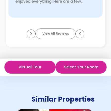
enjoyed everything! Here are a few
takeaways I have: 1) It's a 5-10 minute walk
to the uni ...
Read More
View All Reviews
Virtual Tour
Select Your Room
Similar Properties