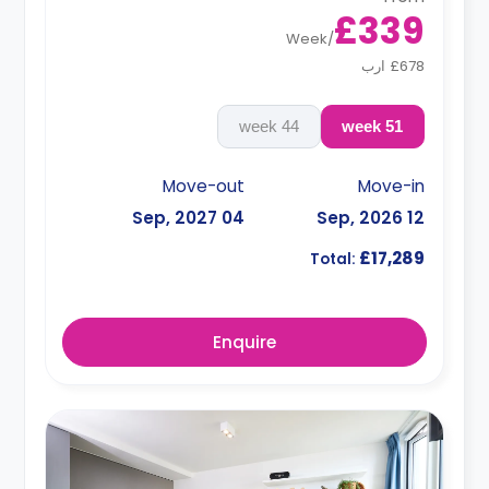
£339
Week
/
£678 ارب
44 week
51 week
Move-out
Move-in
04 Sep, 2027
12 Sep, 2026
£17,289
Total:
Enquire