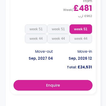
From
£481
Week
/
£962 ارب
51 week
51 week
51 week
44 week
44 week
44 week
Move-out
Move-in
04 Sep, 2027
12 Sep, 2026
£24,531
Total:
Enquire