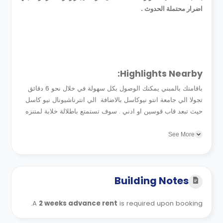
اضرار محتملة الحدوث .
Highlights Nearby:
باقامتك بالمبني يمكنك الوصول بكل سهولة في خلال نحو 6 دقائق
تجولا الي جامعة انتو نيوكاسل بالاضافة الي انترناشيونال نيو كاسل
حيث تبعد قاب قوسين او ادني . سوف تستمتع باطلالة خلابة لمتنزه
ليزس حيث يبعد 3 دقائق تجولامن محيط...
See More
Building Notes
A
2 weeks advance rent
is required upon booking.