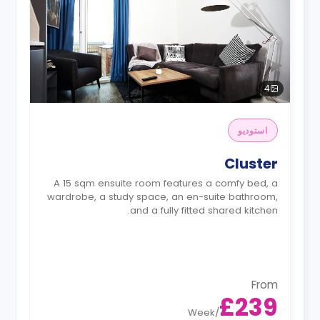
4
استوديو
Cluster
A 15 sqm ensuite room features a comfy bed, a
wardrobe, a study space, an en-suite bathroom,
and a fully fitted shared kitchen.
From
£239
Week
/