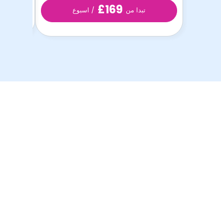
£169
تبدا من
/ اسبوع
أفضل غرف الطلاب
بأفضل الأسعار!