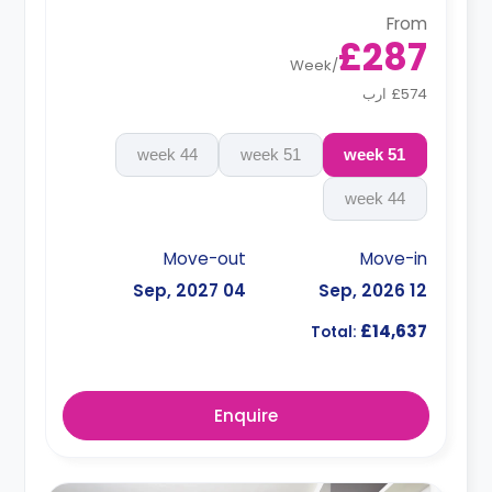
From
£287
Week
/
£574 ارب
44 week
51 week
51 week
44 week
Move-out
Move-in
04 Sep, 2027
12 Sep, 2026
£14,637
Total:
Enquire