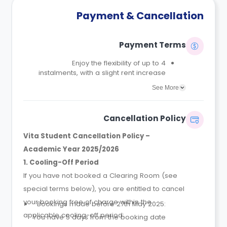
Payment & Cancellation
Payment Terms
Enjoy the flexibility of up to 4
instalments, with a slight rent increase
for the 2 or 4 instalment options.
See More
No UK or international guarantor
required.
Only a 2-week advanced fee is
Cancellation Policy
required upon booking to complete
and secure your booking.
Vita Student Cancellation Policy –
Instalment 1 is due within 48 hours of
Academic Year 2025/2026
making your booking.
1. Cooling-Off Period
If you have not booked a Clearing Room (see
special terms below), you are entitled to cancel
your booking free of charge within the
Bookings made before 27th May 2025:
applicable cooling-off period:
You have 5 days from the booking date