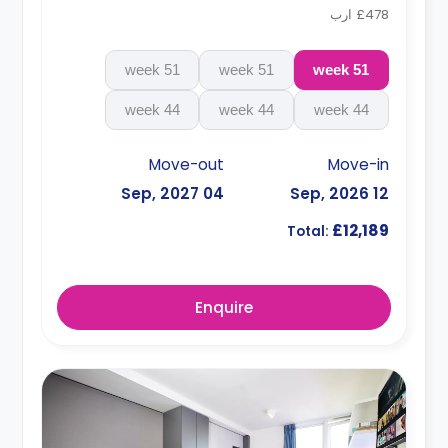
£478 ارب
51 week
51 week
51 week
44 week
44 week
44 week
Move-out
Move-in
04 Sep, 2027
12 Sep, 2026
£12,189
Total:
Enquire