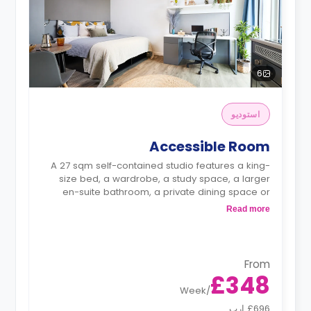
6
استوديو
Accessible Room
A 27 sqm self-contained studio features a king-
size bed, a wardrobe, a study space, a larger
en-suite bathroom, a private dining space or
breakfast bar, and a fully fitted kitchenette.
Read more
From
£348
Week
/
£696 ارب