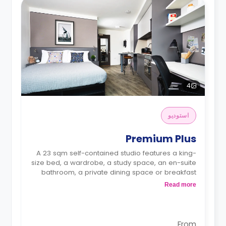
4
استوديو
Premium Plus
A 23 sqm self-contained studio features a king-
size bed, a wardrobe, a study space, an en-suite
bathroom, a private dining space or breakfast
bar, and a large, fully fitted kitchenette.
Read more
From