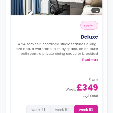
11
استوديو
Deluxe
A 24 sqm self-contained studio features a king-
size bed, a wardrobe, a study space, an en-suite
bathroom, a private dining space or breakfast
bar, and a larger, fully fitted kitchenette.
Read more
From
£349
Week
/
£698 ارب
51 week
51 week
51 week