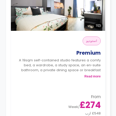
11
استوديو
Premium
A 19sqm self-contained studio features a comfy
bed, a wardrobe, a study space, an en-suite
bathroom, a private dining space or breakfast
bar, and a fully fitted kitchenette.
Read more
From
£274
Week
/
£548 ارب