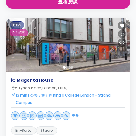
查看房源
PBSA
1
个优惠
iQ Magenta House
5 Tyrian Place, London, E11DQ
13 mins 公共交通车程 King's College London - Strand
Campus
更多
En-Suite
Studio