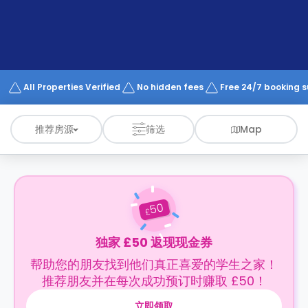
support
Contact
us
How
It
Works
FAQs
All Properties Verified
No hidden fees
Free 24/7 booking 
推荐房源
筛选
Map
50
£
独家 £50 返现现金券
帮助您的朋友找到他们真正喜爱的学生之家！
推荐朋友并在每次成功预订时赚取 £50！
立即领取