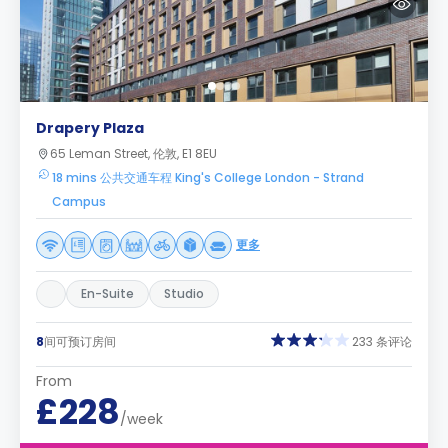
Drapery Plaza
65 Leman Street, 伦敦, E1 8EU
18 mins 公共交通车程 King's College London - Strand
Campus
更多
En-Suite
Studio
8
间可预订房间
233 条评论
From
£228
/week