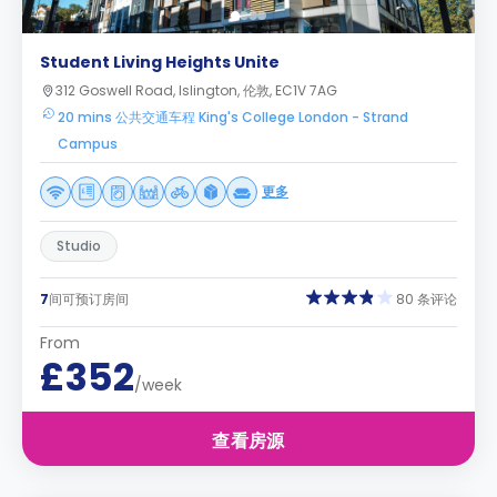
Student Living Heights Unite
312 Goswell Road, Islington, 伦敦, EC1V 7AG
20 mins 公共交通车程 King's College London - Strand
Campus
更多
Studio
7
间可预订房间
80 条评论
From
£352
/week
查看房源