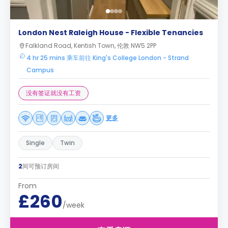
London Nest Raleigh House - Flexible Tenancies
Falkland Road, Kentish Town, 伦敦 NW5 2PP
4 hr 25 mins 乘车前往 King's College London - Strand
Campus
没有签证就没有工资
更多
Single
Twin
2
间可预订房间
From
£260
/week