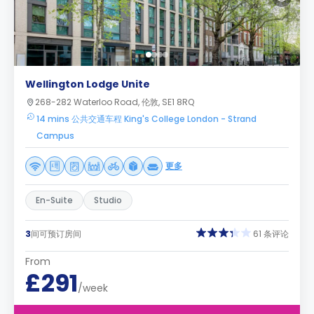
Wellington Lodge Unite
268-282 Waterloo Road, 伦敦, SE1 8RQ
14 mins 公共交通车程 King's College London - Strand
Campus
更多
En-Suite
Studio
3
间可预订房间
61 条评论
From
£291
/week