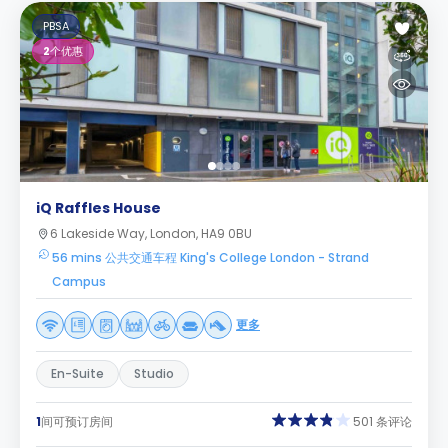
PBSA
2
个优惠
iQ Raffles House
6 Lakeside Way, London, HA9 0BU
56 mins 公共交通车程 King's College London - Strand
Campus
更多
En-Suite
Studio
1
间可预订房间
501 条评论