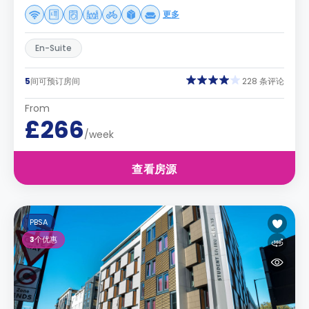
更多
En-Suite
5
间可预订房间
228 条评论
From
£266
/week
查看房源
PBSA
3
个优惠