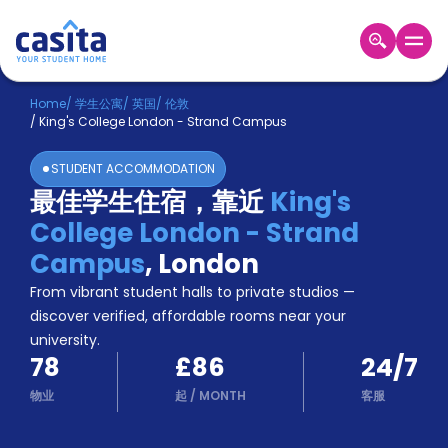
Home
ZH
GBP
Home
/
学生公寓
/
英国
/
伦敦
/
King's College London - Strand Campus
登
入
STUDENT ACCOMMODATION
Booking
最佳学生住宿，靠近
King's
Accommodation
College London - Strand
About
us
Campus
,
London
Blog
From vibrant student halls to private studios —
Refer
discover verified, affordable rooms near your
And
university.
Become
Earn
78
£86
24/7
A
Partner
物业
起
/
MONTH
客服
Help
and
Phone
Support