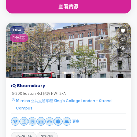
查看房源
PBSA
1
个优惠
iQ Bloomsbury
200 Euston Rd 伦敦 NW1 2FA
19 mins 公共交通车程 King's College London - Strand
Campus
更多
En-Suite
Studio