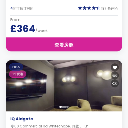
4
间可预订房间
187 条评论
From
£364
/week
查看房源
PBSA
1
个优惠
iQ Aldgate
60 Commercial Rd Whitechapel, 伦敦 E1 1LP