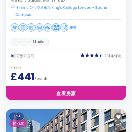
6 Paris Garden, 伦敦, SE1 8ND
18 mins 公共交通车程 King's College London - Strand
Campus
更多
Studio
9
间可预订房间
281 条评论
From
£441
/week
查看房源
PBSA
1
个优惠