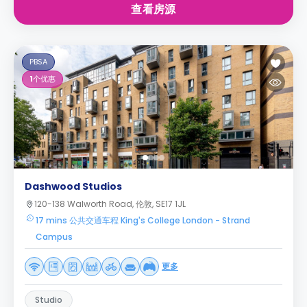
查看房源
PBSA
1
个优惠
Dashwood Studios
120-138 Walworth Road, 伦敦, SE17 1JL
17 mins 公共交通车程 King's College London - Strand
Campus
更多
Studio