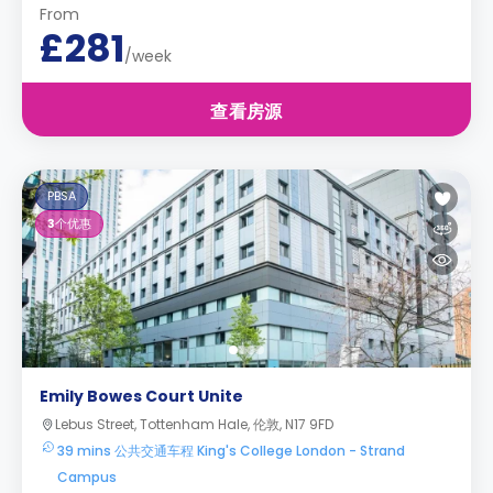
From
£281
/week
查看房源
PBSA
3
个优惠
Emily Bowes Court Unite
Lebus Street, Tottenham Hale, 伦敦, N17 9FD
39 mins 公共交通车程 King's College London - Strand
Campus