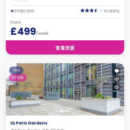
4
间可预订房间
121 条评论
From
£499
/week
查看房源
PBSA
1
个优惠
iQ Paris Gardens