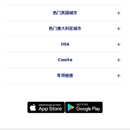
热门英国城市
伦敦
热门澳大利亚城市
伯明翰
悉尼
格拉斯哥
USA
墨尔本
利物浦
纽约
布里斯班
爱丁堡
Casita
沃斯堡
珀斯
曼彻斯特
消息
洛杉矶
阿德莱德
利兹
常用链接
亚特兰大
堪培拉
谢菲尔德
罗利
布里斯托
新奥尔良
卡迪夫
考文垂
莱斯特
布拉德福德