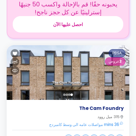
يحبونه حقًا! قم بالإحالة واكسب 50 جنيهًا
إسترلينيًا عن كل حجز ناجح!
احصل عليها الآن
PBSA
2
عروض
The Cam Foundry
315 ميل روود
36 mins مواصلات عامه الى وسط كامبردج