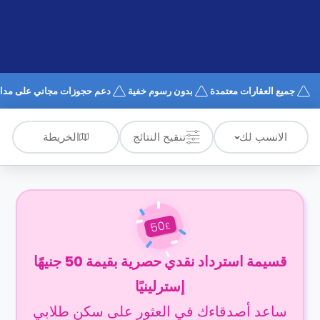
الدعم
و
عبر
المساعدة
الهاتف
اتصل
بنا
كيف
جميع العقارات معتمدة
بدون رسوم خفية
دعم حجوزات مجاني على مدار 4/7
تعمل؟
الأسئلة
الشائعة
الخريطة
الانسب لك
تنقيح النتائج
50
£
قسيمة استرداد نقدي حصرية بقيمة 50 جنيهًا
إسترلينيًا
ساعد أصدقاءك في العثور على سكن طلابي