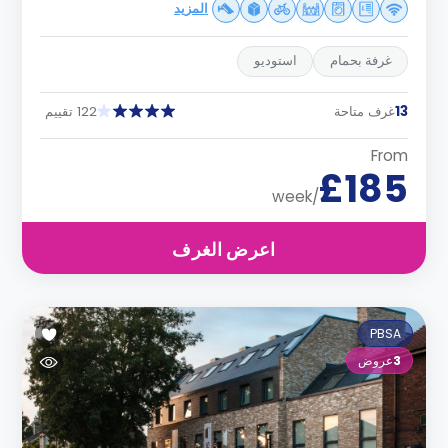
المزيد
غرفة بحمام
استوديو
13
غرف متاحة
122 تقييم
From
£185
/week
اعرض الغرف
PBSA
3
عروض