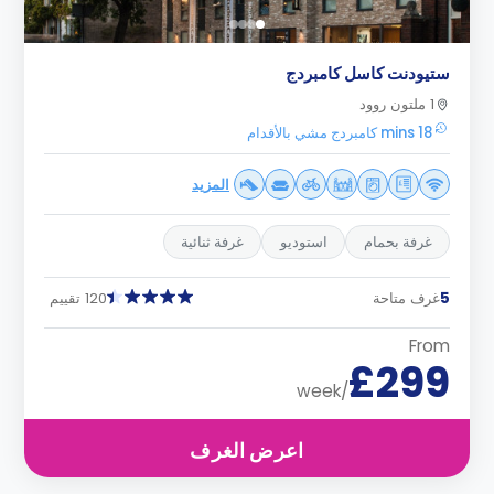
ستيودنت كاسل كامبردج
1 ملتون روود
18 mins كامبردج مشي بالأقدام
المزيد
غرفة بحمام
استوديو
غرفة ثنائية
5
غرف متاحة
120 تقييم
From
£299
/week
اعرض الغرف