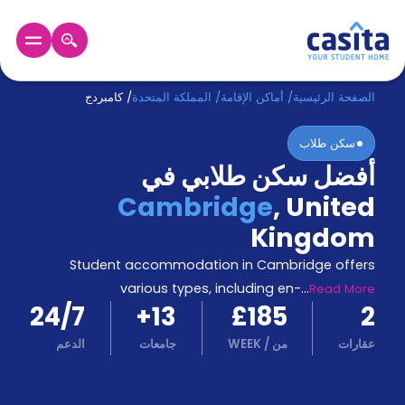
الرئيسية
عربي
GBP
الصفحة الرئيسية
/
أماكن الإقامة
/
المملكة المتحدة
/
كامبردج
سكن طلاب
دخول
أفضل سكن طلابي في
حجز
Cambridge
,
United
السكن
من
Kingdom
نحن؟
Student accommodation in Cambridge offers
المدونة
أخبر
various types, including en-
...
Read More
أصدقائك
24/7
+
13
£185
2
و
كن
عقارات
من
/
WEEK
جامعات
الدعم
اكسب
شريكا
الدعم