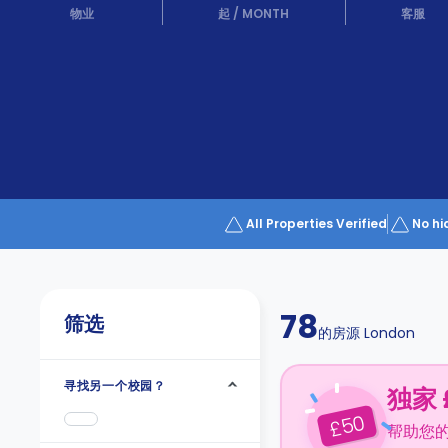
Partner
物业
起
/
MONTH
客服
Help
and
Phone
Support
support
Contact
us
How
It
Works
FAQs
All Properties Verified
No hi
78
筛选
的房源
London
寻找另一个校园？
独家 
50
£
帮助您