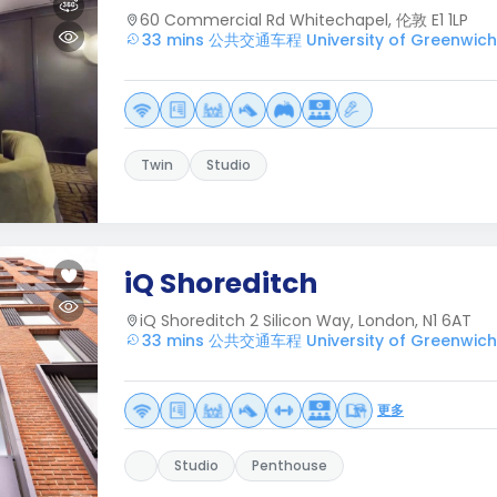
60 Commercial Rd Whitechapel, 伦敦 E1 1LP
33 mins 公共交通车程 University of Greenwich
Twin
Studio
iQ Shoreditch
iQ Shoreditch 2 Silicon Way, London, N1 6AT
33 mins 公共交通车程 University of Greenwich
更多
Studio
Penthouse