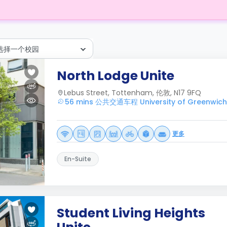
选择一个校园
North Lodge Unite
Lebus Street, Tottenham, 伦敦, N17 9FQ
56 mins 公共交通车程 University of Greenwich
更多
En-Suite
Student Living Heights