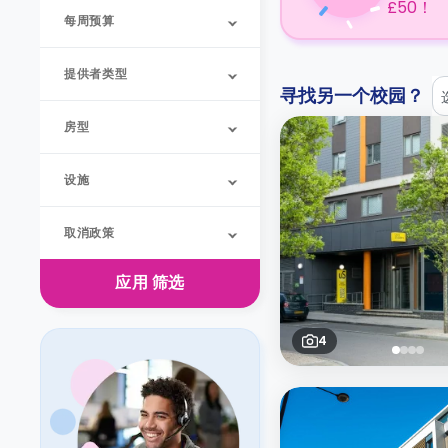
£50！
每周预算
提供者类型
寻找另一个校园？
房型
设施
取消政策
应用
筛选
4