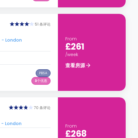
51 条评论
From
 - London
£261
/week
查看房源
PBSA
3
个优惠
70 条评论
 - London
From
£268