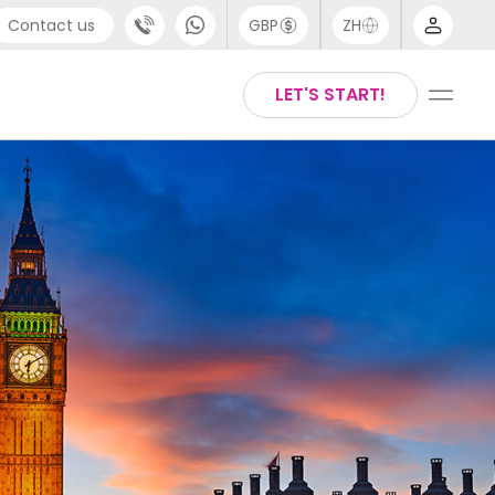
Contact us
GBP
ZH
port
Arabic
LET'S START!
4 (0) 20 3871 8666
Chinese
1 (80) 3711 1326
English
 (646) 718 6172
Thai