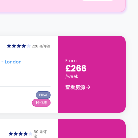
228 条评论
From
 - London
£266
/week
查看房源
PBSA
1
个优惠
80 条评
论