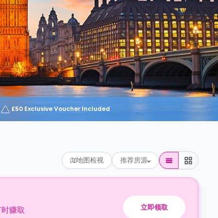
£50 Exclusive Voucher Included
地图检视
推荐房源
立即领取
订时赚取