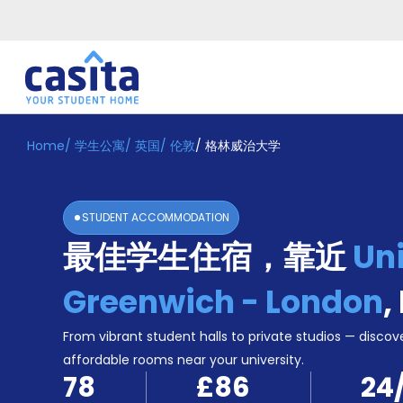
Home
/
学生公寓
/
英国
/
伦敦
/
格林威治大学
Home
ZH
GBP
登
入
STUDENT ACCOMMODATION
Booking
最佳学生住宿，靠近
Uni
Accommodation
About
us
Greenwich - London
,
Blog
Refer
From vibrant student halls to private studios — discove
And
affordable rooms near your university.
Become
Earn
78
£86
24
A