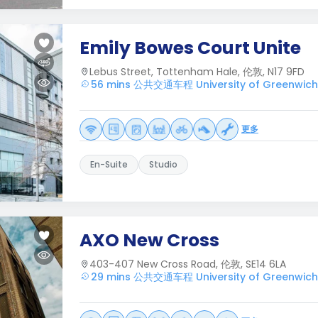
Emily Bowes Court Unite
Lebus Street, Tottenham Hale, 伦敦, N17 9FD
56 mins 公共交通车程 University of Greenwich
更多
En-Suite
Studio
AXO New Cross
403-407 New Cross Road, 伦敦, SE14 6LA
29 mins 公共交通车程 University of Greenwich