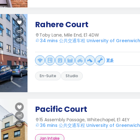
Rahere Court
Toby Lane, Mile End, E1 4DW
34 mins 公共交通车程 University of Greenwich
更多
En-Suite
Studio
Pacific Court
15 Assembly Passage, Whitechapel, E1 4EY
36 mins 公共交通车程 University of Greenwich
Jan Intake