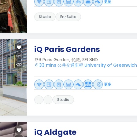
更多
Studio
En-Suite
iQ Paris Gardens
6 Paris Garden, 伦敦, SE1 8ND
33 mins 公共交通车程 University of Greenwich
更多
Studio
iQ Aldgate