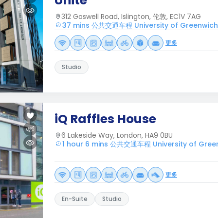
Unite
312 Goswell Road, Islington, 伦敦, EC1V 7AG
37 mins 公共交通车程 University of Greenwich
更多
Studio
iQ Raffles House
6 Lakeside Way, London, HA9 0BU
1 hour 6 mins 公共交通车程 University of Gree
更多
En-Suite
Studio