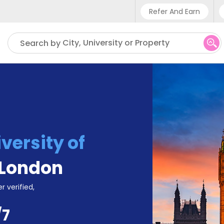
Refer And Earn
Phone sup
City, University or Property
Search by
UK - +4
IN - +9
US - +1
versity of
London
r verified,
/7