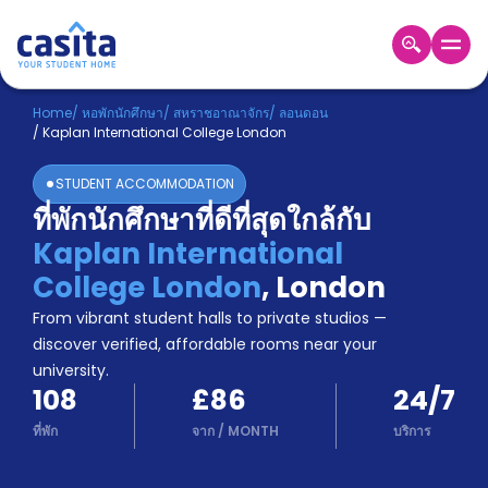
Home
TH
GBP
Home
/
หอพักนักศึกษา
/
สหราชอาณาจักร
/
ลอนดอน
/
Kaplan International College London
เข้าสู่
ระบบ
STUDENT ACCOMMODATION
Booking
ที่พักนักศึกษาที่ดีที่สุดใกล้กับ
Accommodation
Kaplan International
About
us
College London
,
London
Blog
From vibrant student halls to private studios —
Refer
discover verified, affordable rooms near your
And
university.
Become
Earn
108
£86
24/7
A
Partner
ที่พัก
จาก
/
MONTH
บริการ
Help
and
Phone
Support