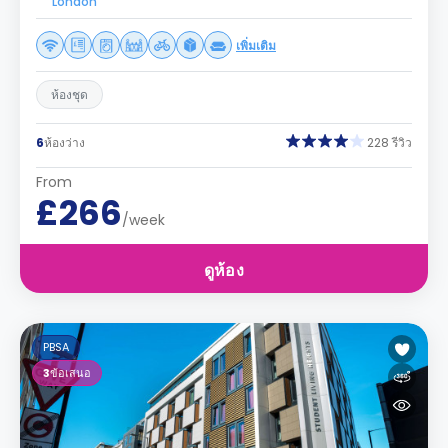
London
เพิ่มเติม
ห้องชุด
6
ห้องว่าง
228 รีวิว
From
£266
/week
ดูห้อง
PBSA
3
ข้อเสนอ