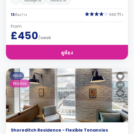
ห้องสตูดิโอ
เพนท์เฮ้าส์
13
ห้องว่าง
666 รีวิว
From
£450
/week
ดูห้อง
PBSA
1
ข้อเสนอ
Shoreditch Residence - Flexible Tenancies