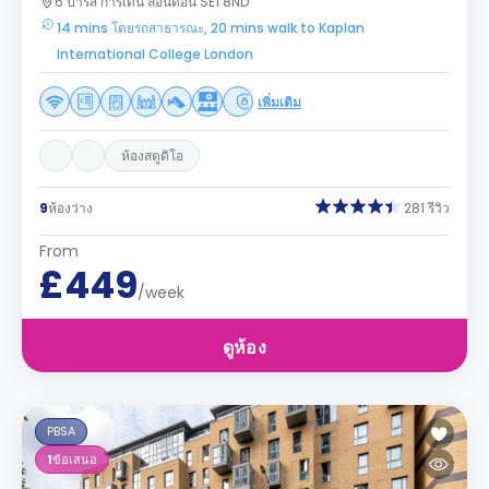
6 ปารีส การ์เด้น ลอนดอน SE1 8ND
14 mins โดยรถสาธารณะ, 20 mins walk to Kaplan
International College London
เพิ่มเติม
ห้องสตูดิโอ
9
ห้องว่าง
281 รีวิว
From
£449
/week
ดูห้อง
PBSA
1
ข้อเสนอ