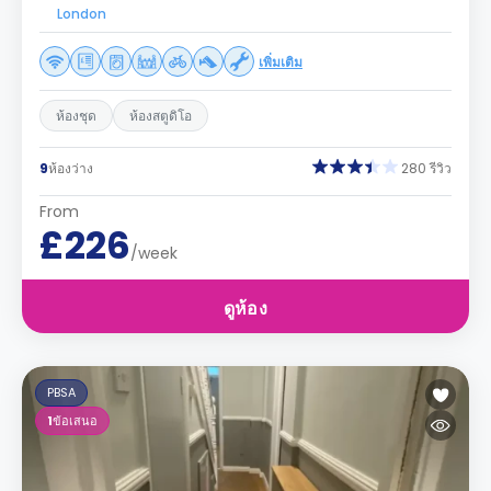
London
เพิ่มเติม
ห้องชุด
ห้องสตูดิโอ
9
ห้องว่าง
280 รีวิว
From
£226
/week
ดูห้อง
PBSA
1
ข้อเสนอ