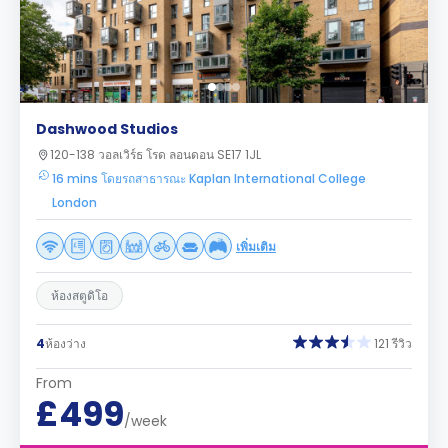
Dashwood Studios
120-138 วอลเวิร์ธ โรด ลอนดอน SE17 1JL
16 mins โดยรถสาธารณะ Kaplan International College
London
เพิ่มเติม
ห้องสตูดิโอ
4
ห้องว่าง
121 รีวิว
From
£499
/week