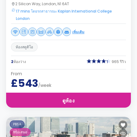
2 Silicon Way, London, N1 6AT
17 mins โดยรถสาธารณะ Kaplan International College
London
เพิ่มเติม
ห้องสตูดิโอ
2
ห้องว่าง
965 รีวิว
From
£543
/week
ดูห้อง
PBSA
1
ข้อเสนอ