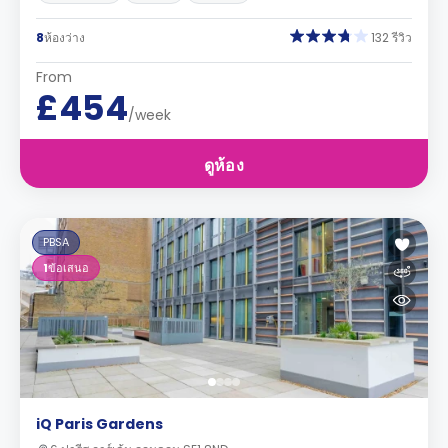
8
ห้องว่าง
132 รีวิว
From
£454
/week
ดูห้อง
PBSA
1
ข้อเสนอ
iQ Paris Gardens