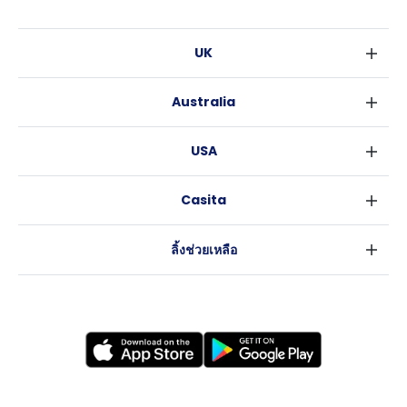
UK
ลอนดอน
Australia
เบอร์มิงแฮม
ซิดนีย์
กลาสโกว
USA
เมลเบิร์น
ลิเวอร์พูล
นิวยอร์ค
บริสเบน
เอดินเบอระ
Casita
ฟอร์ตเวิร์ธ
เพิร์ธ
แมนเชสเตอร์
ข่าว
แอตแลนตา
อะเดลายด์
ลีดส์
ลิ้งช่วยเหลือ
ราลี
แครนเบอร์รา
เชฟฟีลส์
ข้อตกลงการใช้งาน
นิวออร์ลีนส์
บริสโทล
นโยบายความเป็นส่วนตัว
ออสติน
คาร์ดิฟ
โคเวนทรี
เลสเตอร์
แบรดฟอร์ด