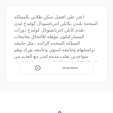
اعثر علي افضل سكن طلابي بالمملكه
المتحده بلندن بكابلن انترناشيونال كوليدج لندن
. تقدم كابلن انترناشيونال كوليدج دورات
المسار لتكون مؤهله للالتحاق بجامعات
المملكه المتحده الرائده , مثل جامعه
برامنجهام وجامعه استون وجامعه يورك وهم
متواجدين بقلب مدينه لندن مع العديد من
المعالم البارزه ومراكز التسوق وخطوط النقل
Show More
القريبه . تتوفر العديد من اماكن اقامه الطلاب
المختلفه لتتناسب مع كل فرد وثقافه ونمط
حياه .