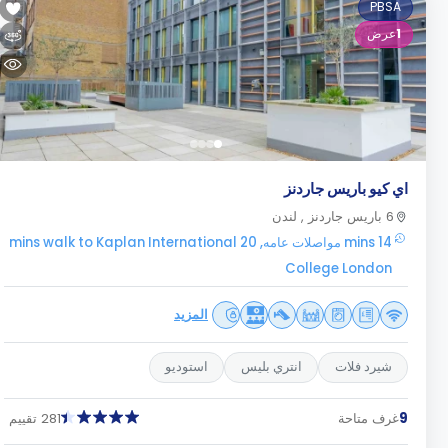
PBSA
1
عرض
اي كيو باريس جاردنز
6 باريس جاردنز , لندن
14 mins مواصلات عامه, 20 mins walk to Kaplan International
College London
المزيد
شيرد فلات
انتري بليس
استوديو
9
غرف متاحة
281 تقييم