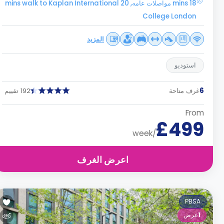
18 mins مواصلات عامه, 20 mins walk to Kaplan International
College London
المزيد
استوديو
6
غرف متاحة
192 تقييم
From
£499
/week
اعرض الغرف
PBSA
1
عرض