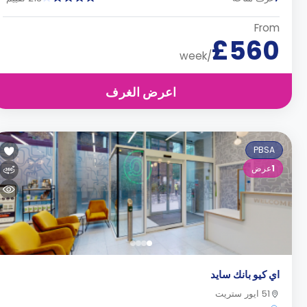
From
£560
/week
اعرض الغرف
PBSA
1
عرض
اي كيو بانك سايد
51 ايور ستريت