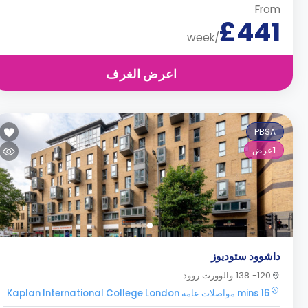
From
£441
/week
اعرض الغرف
PBSA
1
عرض
داشوود ستوديوز
120- 138 والوورث روود
16 mins مواصلات عامه Kaplan International College London