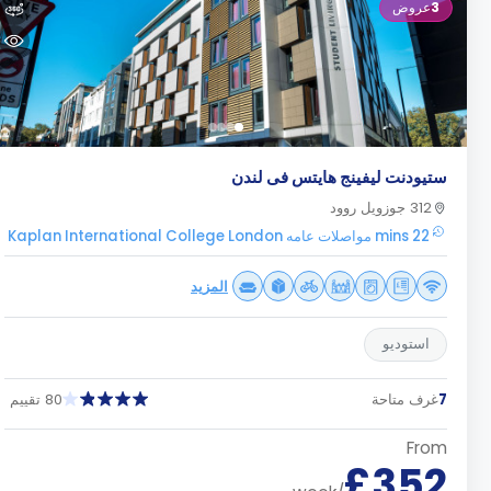
3
عروض
ستيودنت ليفينج هايتس فى لندن
312 جوزويل روود
22 mins مواصلات عامه Kaplan International College London
المزيد
استوديو
7
غرف متاحة
80 تقييم
From
£352