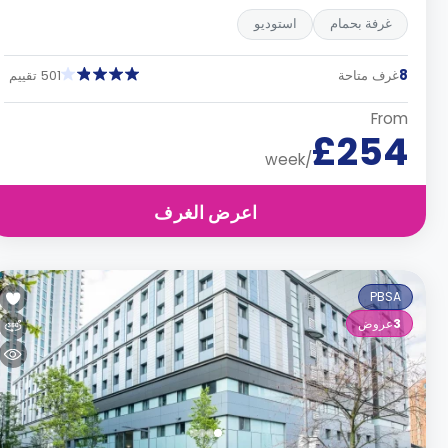
غرفة بحمام
استوديو
8
غرف متاحة
501 تقييم
From
£254
/week
اعرض الغرف
PBSA
3
عروض