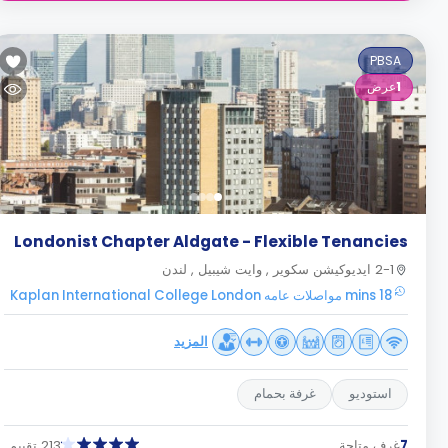
PBSA
1
عرض
Londonist Chapter Aldgate - Flexible Tenancies
2-1 ايديوكيشن سكوير , وايت شيبيل , لندن
18 mins مواصلات عامه Kaplan International College London
المزيد
استوديو
غرفة بحمام
7
غرف متاحة
213 تقييم