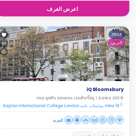
اعرض الغرف
PBSA
1
عرض
iQ Bloomsbury
200 ถนน ยูสตัน ลอนดอน เอนดับเบิ้ลยู 1 2เอฟเอ
19 mins مواصلات عامه Kaplan International College London
المزيد
غرفة بحمام
استوديو