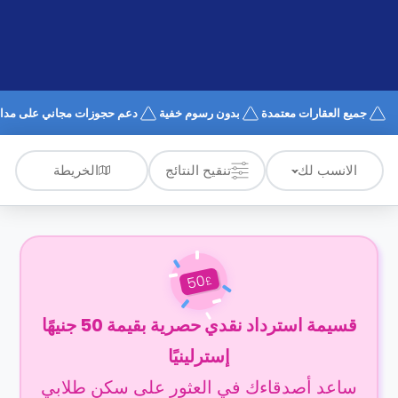
الدعم
و
عبر
المساعدة
الهاتف
اتصل
بنا
كيف
جميع العقارات معتمدة
بدون رسوم خفية
دعم حجوزات مجاني على مدار 24/7
تعمل؟
الأسئلة
الشائعة
الخريطة
الانسب لك
تنقيح النتائج
50
£
قسيمة استرداد نقدي حصرية بقيمة 50 جنيهًا
إسترلينيًا
ساعد أصدقاءك في العثور على سكن طلابي