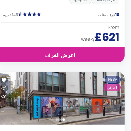
10
غرف متاحة
145 تقييم
From
£621
/week
اعرض الغرف
PBSA
1
عرض