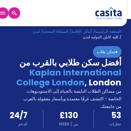
الرئيسية
عربي
GBP
الصفحة الرئيسية
/
أماكن الإقامة
/
المملكة المتحدة
/
لندن
/
كليه كابلن الدوليه لندن
دخول
سكن طلاب
أفضل سكن طلابي بالقرب من
حجز
السكن
Kaplan International
من
College London
,
London
نحن؟
المدونة
من مساكن الطلاب النابضة بالحياة إلى الاستوديوهات
أخبر
أصدقائك
الخاصة - اكتشف غرفًا معتمدة وبأسعار معقولة بالقرب
و
من جامعتك.
كن
اكسب
24/7
£130
53
شريكا
عقارات
من
/
WEEK
الدعم
الدعم