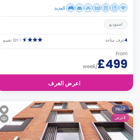
المزيد
استوديو
4
غرف متاحة
121 تقييم
From
£499
/week
اعرض الغرف
PBSA
1
عرض