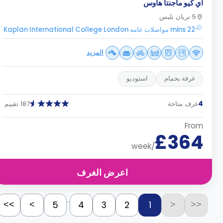
اي كيو ماجنتا هاوس
5 تريان بليس
22 mins مواصلات عامه Kaplan International College London
المزيد
غرفة بحمام
استوديو
4
غرف متاحة
187 تقييم
From
£364
/week
اعرض الغرف
...
5
4
3
2
1
>>
>
<
<<