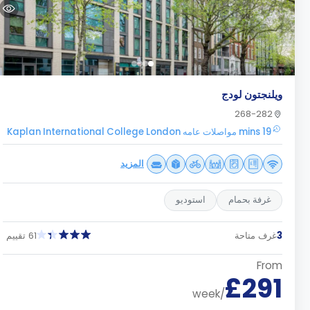
ويلنجتون لودج
268-282
19 mins مواصلات عامه Kaplan International College London
المزيد
غرفة بحمام
استوديو
3
غرف متاحة
61 تقييم
From
£291
/week