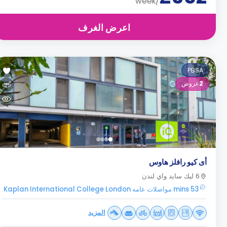
/week
اعرض الغرف
PBSA
2
عروض
أى كيو رافلز هاوس
6 ليك سايد واي لندن
53 mins مواصلات عامه Kaplan International College London
المزيد