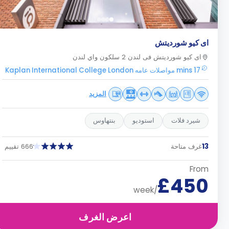
اى كيو شورديتش
اى كيو شورديتش فى لندن 2 سلكون واي لندن
17 mins مواصلات عامه Kaplan International College London
المزيد
شيرد فلات
استوديو
بنتهاوس
13
غرف متاحة
666 تقييم
From
£450
/week
اعرض الغرف