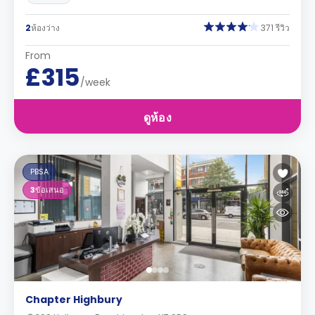
2
ห้องว่าง
371 รีวิว
From
£315
/week
ดูห้อง
PBSA
3
ข้อเสนอ
Chapter Highbury