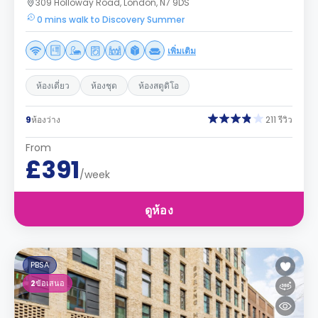
309 Holloway Road, London, N7 9DS
0 mins walk to Discovery Summer
เพิ่มเติม
ห้องเดี่ยว
ห้องชุด
ห้องสตูดิโอ
9
ห้องว่าง
211 รีวิว
From
£391
/week
ดูห้อง
PBSA
2
ข้อเสนอ