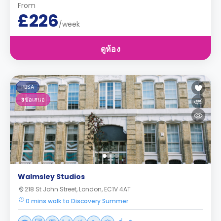
From
£226
/week
ดูห้อง
PBSA
3
ข้อเสนอ
Walmsley Studios
218 St John Street, London, EC1V 4AT
0 mins walk to Discovery Summer