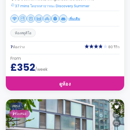
37 mins โดยรถสาธารณะ Discovery Summer
เพิ่มเติม
ห้องสตูดิโอ
7
ห้องว่าง
80 รีวิว
From
£352
/week
ดูห้อง
PBSA
2
ข้อเสนอ