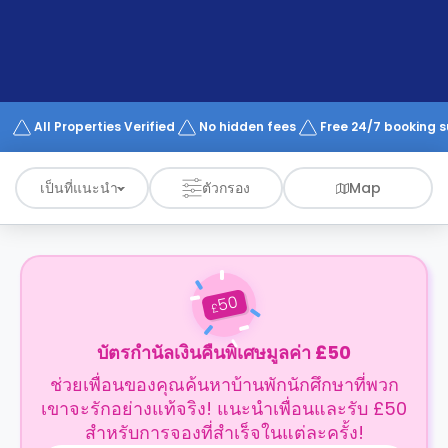
support
Contact
us
How
It
Works
FAQs
All Properties Verified
No hidden fees
Free 24/7 booking 
เป็นที่แนะนำ
ตัวกรอง
Map
50
£
บัตรกำนัลเงินคืนพิเศษมูลค่า £50
ช่วยเพื่อนของคุณค้นหาบ้านพักนักศึกษาที่พวก
เขาจะรักอย่างแท้จริง! แนะนำเพื่อนและรับ £50
สำหรับการจองที่สำเร็จในแต่ละครั้ง!