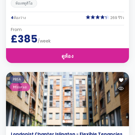
ห้องสตูดิโอ
4
ห้องว่าง
269 รีวิว
From
£385
/week
ดูห้อง
PBSA
1
ข้อเสนอ
Londonist Chapter Islington - Flexible Tenancies