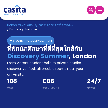
Home
TH
GBP
Home
/
หอพักนักศึกษา
/
สหราชอาณาจักร
/
ลอนดอน
/
Discovery Summer
เข้าสู่
ระบบ
STUDENT ACCOMMODATION
Booking
ที่พักนักศึกษาที่ดีที่สุดใกล้กับ
Accommodation
Discovery Summer
,
London
About
us
From vibrant student halls to private studios —
Blog
discover verified, affordable rooms near your
Refer
university.
And
108
£86
24/7
Become
Earn
A
ที่พัก
จาก
/
MONTH
บริการ
Partner
Help
and
Phone
Support