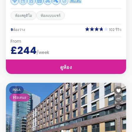
เพิ่มเติม
ห้องสตูดิโอ
ห้องแบบแชร์
9
ห้องว่าง
102 รีวิว
From
£244
/week
ดูห้อง
PBSA
1
ข้อเสนอ