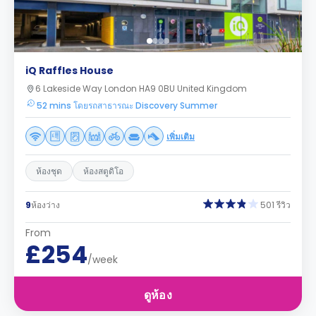
iQ Raffles House
6 Lakeside Way London HA9 0BU United Kingdom
52 mins โดยรถสาธารณะ Discovery Summer
เพิ่มเติม
ห้องชุด
ห้องสตูดิโอ
9
ห้องว่าง
501 รีวิว
From
£254
/week
ดูห้อง