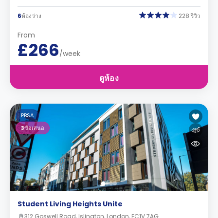
6
ห้องว่าง
228 รีวิว
From
£266
/week
ดูห้อง
PBSA
3
ข้อเสนอ
Student Living Heights Unite
312 Goswell Road, Islington, London, EC1V 7AG