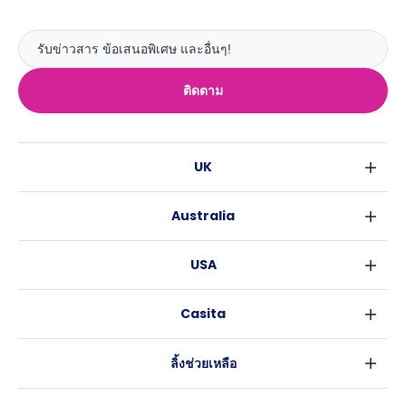
ติดตาม
UK
ลอนดอน
Australia
เบอร์มิงแฮม
ซิดนีย์
กลาสโกว
USA
เมลเบิร์น
ลิเวอร์พูล
นิวยอร์ค
บริสเบน
เอดินเบอระ
Casita
ฟอร์ตเวิร์ธ
เพิร์ธ
แมนเชสเตอร์
ข่าว
แอตแลนตา
อะเดลายด์
ลีดส์
ลิ้งช่วยเหลือ
ราลี
แครนเบอร์รา
เชฟฟีลส์
ข้อตกลงการใช้งาน
นิวออร์ลีนส์