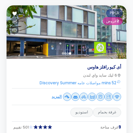
PBSA
2
عروض
أى كيو رافلز هاوس
6 ليك سايد واي لندن
52 mins مواصلات عامه Discovery Summer
المزيد
غرفة بحمام
استوديو
9
غرف متاحة
501 تقييم