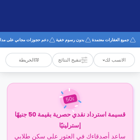
الدعم
و
عبر
المساعدة
الهاتف
اتصل
بنا
كيف
جميع العقارات معتمدة
بدون رسوم خفية
دعم حجوزات مجاني على مدار 4/7
تعمل؟
الأسئلة
الشائعة
الخريطة
الانسب لك
تنقيح النتائج
50
£
قسيمة استرداد نقدي حصرية بقيمة 50 جنيهًا
إسترلينيًا
ساعد أصدقاءك في العثور على سكن طلابي