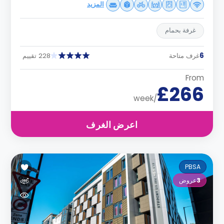
المزيد
غرفة بحمام
6
غرف متاحة
228 تقييم
From
£266
/week
اعرض الغرف
PBSA
3
عروض