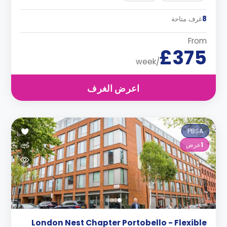
8
غرف متاحة
From
£375
/week
اعرض الغرف
PBSA
1
عرض
London Nest Chapter Portobello - Flexible