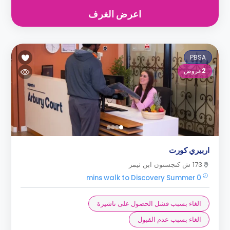
اعرض الغرف
PBSA
2
عروض
اربيري كورت
173 ش كنجستون ابن ثيمز
0 mins walk to Discovery Summer
الغاء بسبب فشل الحصول على تاشيرة
الغاء بسبب عدم القبول