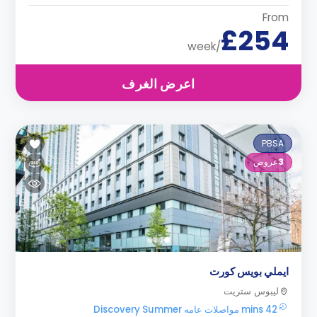
From
£254
/week
اعرض الغرف
PBSA
3
عروض
ايملي بويس كورت
ليبوس ستريت
42 mins مواصلات عامه Discovery Summer