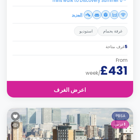
0 mins walk to Discovery Summer
المزيد
غرفة بحمام
استوديو
5
غرف متاحة
From
£431
/week
اعرض الغرف
PBSA
1
عرض