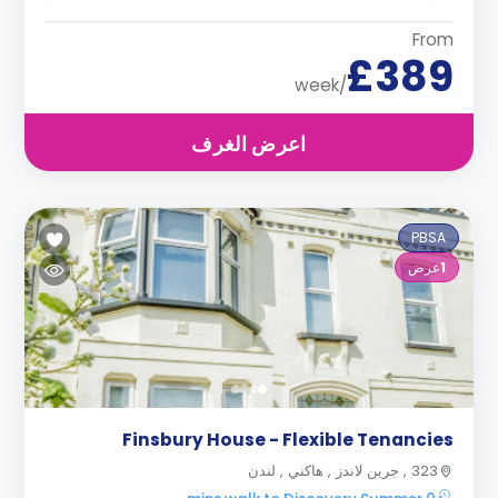
From
£389
/week
اعرض الغرف
PBSA
1
عرض
Finsbury House - Flexible Tenancies
323 , جرين لاندز , هاكني , لندن