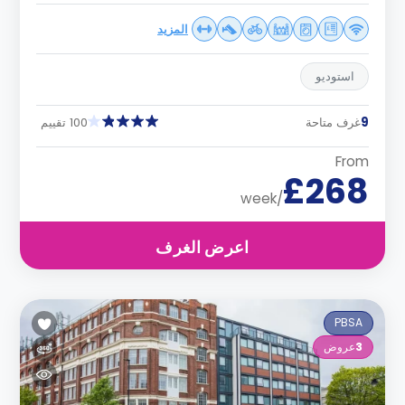
المزيد
استوديو
9
غرف متاحة
100 تقييم
From
£268
/week
اعرض الغرف
PBSA
3
عروض