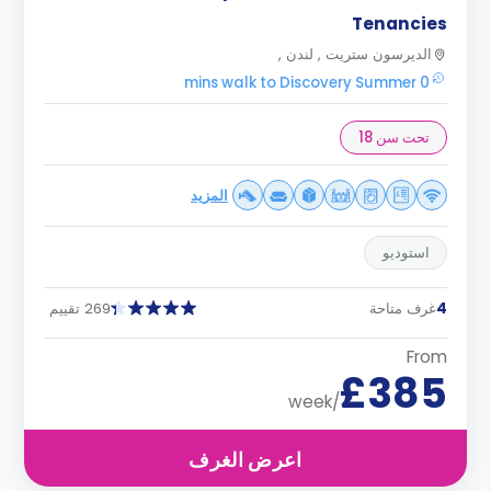
Tenancies
الديرسون ستريت , لندن ,
0 mins walk to Discovery Summer
تحت سن 18
المزيد
استوديو
4
غرف متاحة
269 تقييم
From
£385
/week
اعرض الغرف