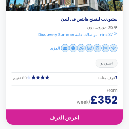
ستيودنت ليفينج هايتس فى لندن
312 جوزويل روود
37 mins مواصلات عامه Discovery Summer
المزيد
استوديو
7
غرف متاحة
80 تقييم
From
£352
/week
اعرض الغرف