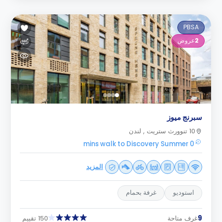
PBSA
2
عروض
سبرنج ميوز
10 تنوورث ستريت , لندن
0 mins walk to Discovery Summer
المزيد
استوديو
غرفة بحمام
9
غرف متاحة
150 تقييم