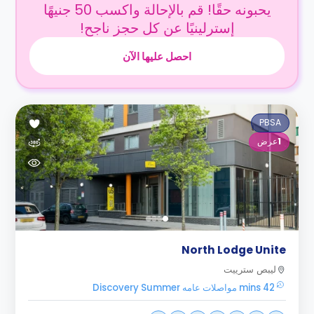
يحبونه حقًا! قم بالإحالة واكسب 50 جنيهًا
إسترلينيًا عن كل حجز ناجح!
احصل عليها الآن
PBSA
1
عرض
North Lodge Unite
ليبص سترييت
42 mins مواصلات عامه Discovery Summer