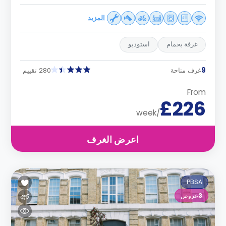
المزيد
غرفة بحمام
استوديو
9
غرف متاحة
280 تقييم
From
£226
/week
اعرض الغرف
PBSA
3
عروض