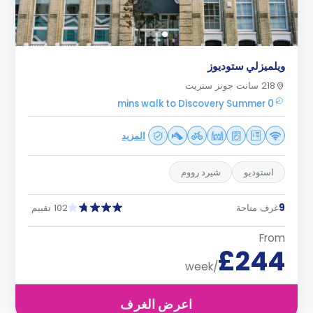
ويلميزلي ستوديوز
218 سانت جونز ستريت
0 mins walk to Discovery Summer
المزيد
استوديو
شيرد رووم
9
غرف متاحة
102 تقييم
From
£244
/week
اعرض الغرف