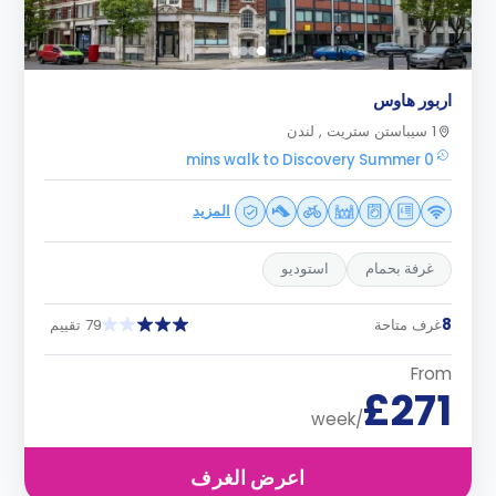
اربور هاوس
1 سيباستن ستريت , لندن
0 mins walk to Discovery Summer
المزيد
غرفة بحمام
استوديو
8
غرف متاحة
79 تقييم
From
£271
/week
اعرض الغرف