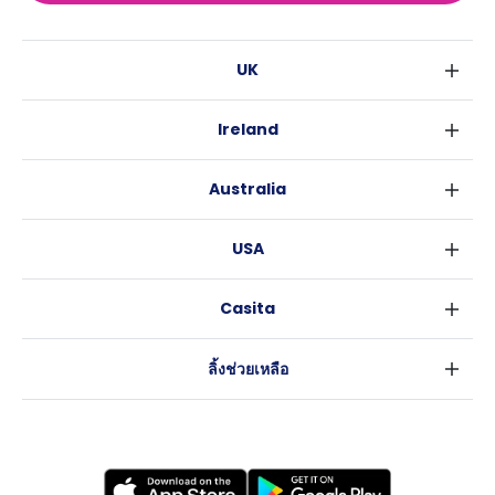
UK
ลอนดอน
Ireland
เบอร์มิงแฮม
ดับลิน
กลาสโกว
Australia
คอร์ค
ลิเวอร์พูล
ซิดนีย์
กาลเวย์
เอดินเบอระ
USA
เมลเบิร์น
แมนเชสเตอร์
นิวยอร์ค
บริสเบน
ลีดส์
Casita
ฟอร์ตเวิร์ธ
เพิร์ธ
เชฟฟีลส์
ข่าว
แอตแลนตา
อะเดลายด์
บริสโทล
ลิ้งช่วยเหลือ
ราลี
แครนเบอร์รา
คาร์ดิฟ
ข้อตกลงการใช้งาน
นิวออร์ลีนส์
โคเวนทรี
นโยบายความเป็นส่วนตัว
ออสติน
เลสเตอร์
แบรดฟอร์ด