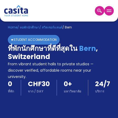
Home
TH
CHF
Home
/
หอพักนักศึกษา
/
สวิตเซอร์แลนด์
/
Bern
เข้าสู่
STUDENT ACCOMMODATION
ระบบ
ที่พักนักศึกษาที่ดีที่สุดใน
Bern
,
Booking
Switzerland
Accommodation
About
From vibrant student halls to private studios —
us
discover verified, affordable rooms near your
Blog
university.
Refer
0
CHF30
0
+
24/7
And
Become
Earn
ที่พัก
จาก
/
DAY
มหาวิทยาลัย
บริการ
A
Partner
Help
and
Phone
Support