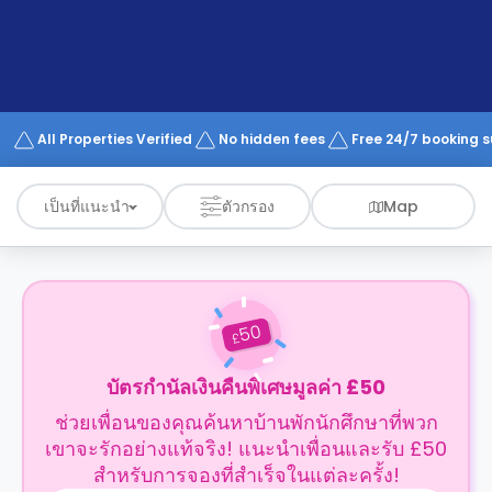
support
Contact
us
How
It
Works
FAQs
All Properties Verified
No hidden fees
Free 24/7 booking 
เป็นที่แนะนำ
ตัวกรอง
Map
50
£
บัตรกำนัลเงินคืนพิเศษมูลค่า £50
ช่วยเพื่อนของคุณค้นหาบ้านพักนักศึกษาที่พวก
เขาจะรักอย่างแท้จริง! แนะนำเพื่อนและรับ £50
สำหรับการจองที่สำเร็จในแต่ละครั้ง!