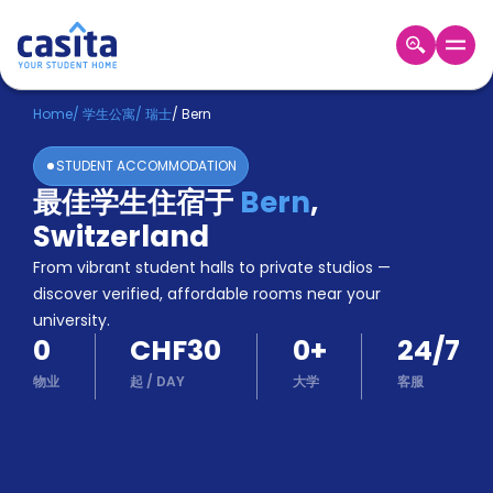
Home
ZH
CHF
Home
/
学生公寓
/
瑞士
/
Bern
登
STUDENT ACCOMMODATION
入
最佳学生住宿于
Bern
,
Booking
Switzerland
Accommodation
About
From vibrant student halls to private studios —
us
discover verified, affordable rooms near your
Blog
university.
Refer
0
CHF30
0
+
24/7
And
Become
Earn
物业
起
/
DAY
大学
客服
A
Partner
Help
and
Phone
Support