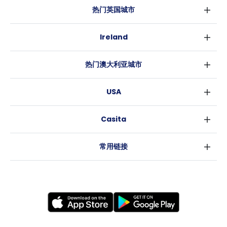
热门英国城市
伦敦
Ireland
伯明翰
都柏林
格拉斯哥
热门澳大利亚城市
科克
利物浦
悉尼
高威
爱丁堡
USA
墨尔本
曼彻斯特
纽约
布里斯班
利兹
Casita
沃斯堡
珀斯
谢菲尔德
消息
洛杉矶
阿德莱德
布里斯托
常用链接
亚特兰大
堪培拉
卡迪夫
罗利
考文垂
新奥尔良
莱斯特
布拉德福德
纽卡斯尔