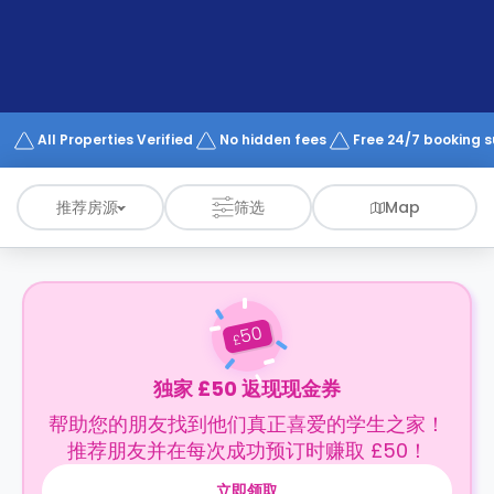
support
Contact
us
How
It
Works
FAQs
All Properties Verified
No hidden fees
Free 24/7 booking 
推荐房源
筛选
Map
50
£
独家 £50 返现现金券
帮助您的朋友找到他们真正喜爱的学生之家！
推荐朋友并在每次成功预订时赚取 £50！
立即领取