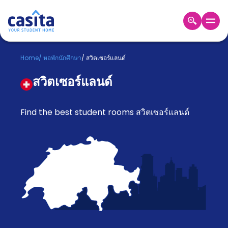
Home
TH
GBP
Home
/
หอพักนักศึกษา
/
สวิตเซอร์แลนด์
เข้าสู่
สวิตเซอร์แลนด์
ระบบ
Booking
Accommodation
Find the best student rooms สวิตเซอร์แลนด์
About
us
Blog
Refer
And
Become
Earn
A
Partner
Help
and
Phone
Support