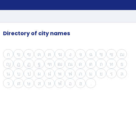
support
Contact
us
How
It
Works
Directory of city names
FAQs
ก
ข
ฃ
ค
ฅ
ฆ
ง
จ
ฉ
ช
ซ
ฌ
ญ
ฎ
ฏ
ฐ
ฑ
ฒ
ณ
ด
ต
ถ
ท
ธ
น
บ
ป
ผ
ฝ
พ
ฟ
ภ
ม
ย
ร
ล
ว
ศ
ษ
ส
ห
ฬ
อ
ฮ
.