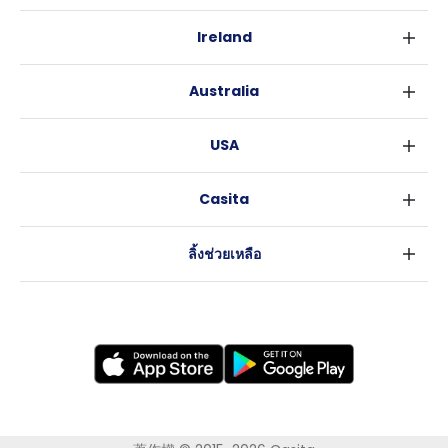
ลอนดอน
Ireland
เบอร์มิงแฮม
ดับลิน
กลาสโกว
Australia
คอร์ค
ลิเวอร์พูล
ซิดนีย์
กาลเวย์
เอดินเบอระ
USA
เมลเบิร์น
แมนเชสเตอร์
นิวยอร์ค
บริสเบน
ลีดส์
Casita
ฟอร์ตเวิร์ธ
เพิร์ธ
เชฟฟีลส์
ข่าว
แอตแลนตา
อะเดลายด์
บริสโทล
ลิ้งช่วยเหลือ
ราลี
แครนเบอร์รา
คาร์ดิฟ
ข้อตกลงการใช้งาน
นิวออร์ลีนส์
โคเวนทรี
นโยบายความเป็นส่วนตัว
ออสติน
เลสเตอร์
แบรดฟอร์ด
นิวแคสเซิล
นอทธิงแฮม
โวลเวอร์แฮมตัน