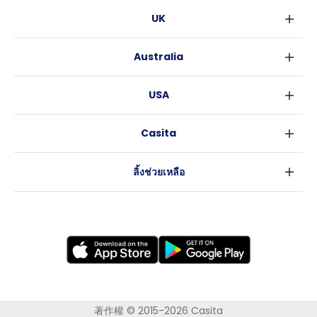
UK
ลอนดอน
Australia
เบอร์มิงแฮม
ซิดนีย์
กลาสโกว
USA
เมลเบิร์น
ลิเวอร์พูล
นิวยอร์ค
บริสเบน
เอดินเบอระ
Casita
ฟอร์ตเวิร์ธ
เพิร์ธ
แมนเชสเตอร์
ข่าว
แอตแลนตา
อะเดลายด์
ลีดส์
ลิ้งช่วยเหลือ
ราลี
แครนเบอร์รา
เชฟฟีลส์
ข้อตกลงการใช้งาน
นิวออร์ลีนส์
บริสโทล
นโยบายความเป็นส่วนตัว
ออสติน
คาร์ดิฟ
โคเวนทรี
เลสเตอร์
แบรดฟอร์ด
นิวแคสเซิล
著作權 © 2015-2026 Casita