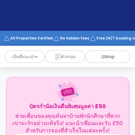
support
Contact
us
How
It
Works
FAQs
All Properties Verified
No hidden fees
Free 24/7 booking 
เป็นที่แนะนำ
ตัวกรอง
Map
50
£
บัตรกำนัลเงินคืนพิเศษมูลค่า £50
ช่วยเพื่อนของคุณค้นหาบ้านพักนักศึกษาที่พวก
เขาจะรักอย่างแท้จริง! แนะนำเพื่อนและรับ £50
สำหรับการจองที่สำเร็จในแต่ละครั้ง!