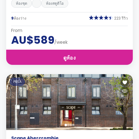
ห้องชุด
ห้องสตูดิโอ
9
ห้องว่าง
223 รีวิว
From
AU$589
/week
ดูห้อง
PBSA
Scape Abercrombie