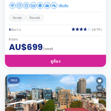
เพิ่มเติม
ห้องชุด
ห้องแฝด
5
ห้องว่าง
241 รีวิว
From
AU$699
/week
ดูห้อง
PBSA