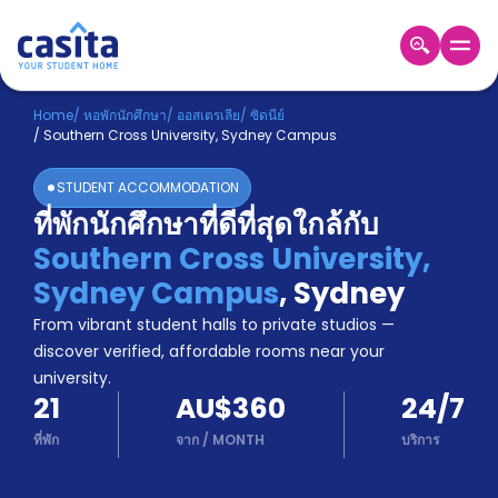
Home
TH
AUD
Home
/
หอพักนักศึกษา
/
ออสเตรเลีย
/
ซิดนีย์
/
Southern Cross University, Sydney Campus
เข้าสู่
ระบบ
STUDENT ACCOMMODATION
Booking
ที่พักนักศึกษาที่ดีที่สุดใกล้กับ
Accommodation
Southern Cross University,
About
us
Sydney Campus
,
Sydney
Blog
From vibrant student halls to private studios —
Refer
discover verified, affordable rooms near your
And
university.
Become
Earn
21
AU$360
24/7
A
Partner
ที่พัก
จาก
/
MONTH
บริการ
Help
and
Phone
Support