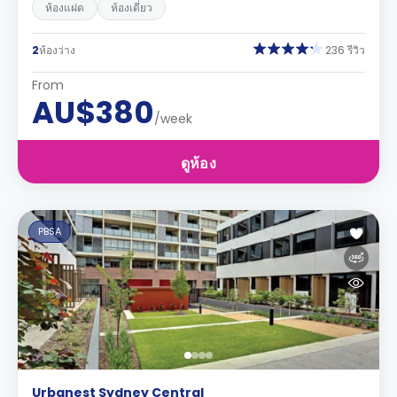
ห้องแฝด
ห้องเดี่ยว
2
ห้องว่าง
236 รีวิว
From
AU$380
/week
ดูห้อง
PBSA
Urbanest Sydney Central