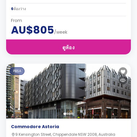
6
ห้องว่าง
From
AU$805
/week
ดูห้อง
PBSA
Commodore Astoria
9 Kensington Street, Chippendale NSW 2008, Australia