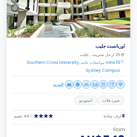
اوربانست جليب
25 ارندل ستريت , جليب
19 mins مواصلات عامه Southern Cross University,
Sydney Campus
المزيد
شيرد فلات
استوديو
8
غرف متاحة
44 تقييم
From