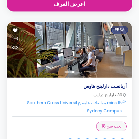
اعرض الغرف
PBSA
أربانست دارلينج هاوس
39 دارلينج درايف
15 mins مواصلات عامه Southern Cross University,
Sydney Campus
تحت سن 18