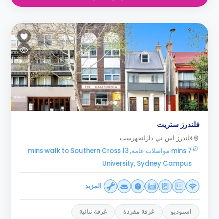
فلندرز ستريت
فلندرز اس تي دارلنجهرست
7 mins مواصلات عامه, 13 mins walk to Southern Cross
University, Sydney Campus
المزيد
استوديو
غرفة مفردة
غرفة ثنائية