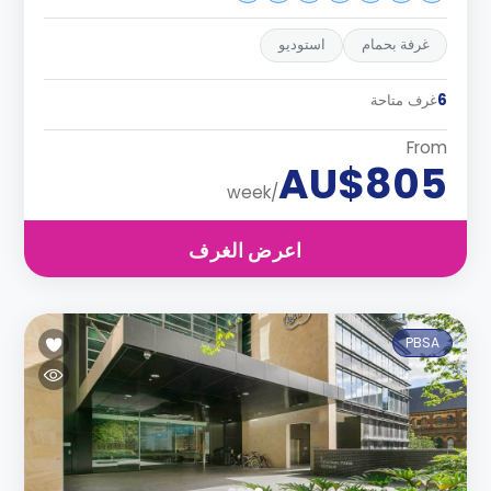
غرفة بحمام
استوديو
6
غرف متاحة
From
AU$805
/week
اعرض الغرف
PBSA