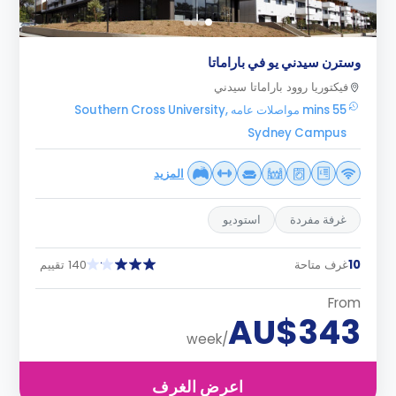
وسترن سيدني يو في باراماتا
فيكتوريا روود باراماتا سيدني
55 mins مواصلات عامه Southern Cross University,
Sydney Campus
المزيد
غرفة مفردة
استوديو
10
غرف متاحة
140 تقييم
From
AU$343
/week
اعرض الغرف