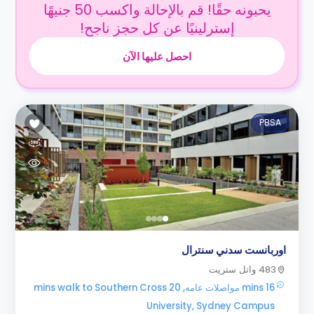
يحبونه حقًا! قم بالإحالة واكسب 50 جنيهًا
إسترلينيًا عن كل حجز ناجح!
احصل عليها الآن
PBSA
اوربانست سدني سنترال
483 واتل ستريت
16 mins مواصلات عامه, 20 mins walk to Southern Cross
University, Sydney Campus