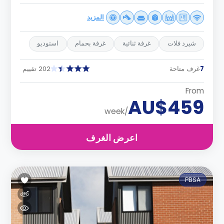
المزيد
شيرد فلات
غرفة ثنائية
غرفة بحمام
استوديو
7
غرف متاحة
202 تقييم
From
AU$459
/week
اعرض الغرف
PBSA