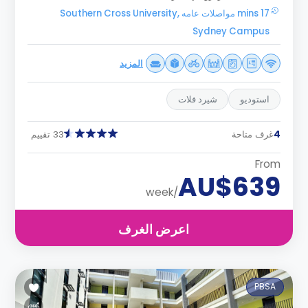
17 mins مواصلات عامه Southern Cross University,
Sydney Campus
المزيد
استوديو
شيرد فلات
4
غرف متاحة
33 تقييم
From
AU$639
/week
اعرض الغرف
PBSA