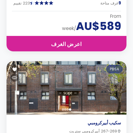
9
غرف متاحة
223 تقييم
From
AU$589
/week
اعرض الغرف
PBSA
سكيب أبيركرومبي
267-269 أبيركرومبي ستريت