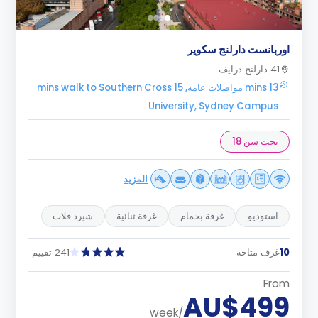
اوربانست دارلنج سكوير
41 دارلنج درايف
13 mins مواصلات عامه, 15 mins walk to Southern Cross
University, Sydney Campus
تحت سن 18
المزيد
استوديو
غرفة بحمام
غرفة ثنائية
شيرد فلات
10
غرف متاحة
241 تقييم
From
AU$499
/week