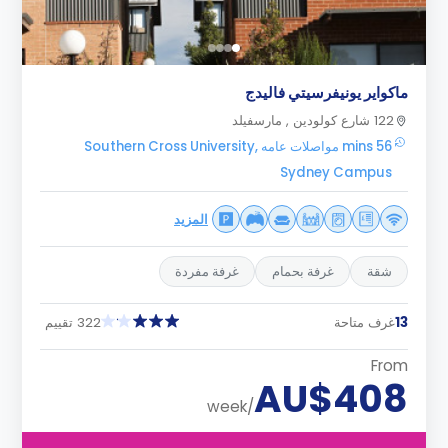
ماكواير يونيفرسيتي فاليدج
122 شارع كولودين , مارسفيلد
56 mins مواصلات عامه Southern Cross University,
Sydney Campus
المزيد
شقة
غرفة بحمام
غرفة مفردة
13
غرف متاحة
322 تقييم
From
AU$408
/week