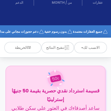
الدعم
عقارات
من
/
MONTH
الدعم
و
عبر
المساعدة
الهاتف
اتصل
بنا
كيف
جميع العقارات معتمدة
بدون رسوم خفية
دعم حجوزات مجاني على مدار 4/7
تعمل؟
الأسئلة
الشائعة
الخريطة
الانسب لك
تنقيح النتائج
50
£
قسيمة استرداد نقدي حصرية بقيمة 50 جنيهًا
إسترلينيًا
ساعد أصدقاءك في العثور على سكن طلابي