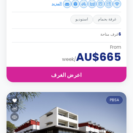
المزيد
غرفة بحمام
استوديو
6
غرف متاحة
From
AU$665
/week
اعرض الغرف
PBSA