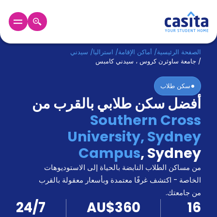
الرئيسية
عربي
AUD
الصفحة الرئيسية
/
أماكن الإقامة
/
استراليا
/
سيدني
/
جامعة ساوثرن كروس ، سيدني كامبس
دخول
سكن طلاب
أفضل سكن طلابي بالقرب من
حجز
السكن
Southern Cross
من
University, Sydney
نحن؟
المدونة
Campus
,
Sydney
أخبر
أصدقائك
من مساكن الطلاب النابضة بالحياة إلى الاستوديوهات
و
الخاصة - اكتشف غرفًا معتمدة وبأسعار معقولة بالقرب
كن
اكسب
من جامعتك.
شريكا
24/7
AU$360
16
الدعم