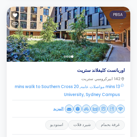
PBSA
اوربانست كليفلاند ستريت
142 ابيركرومبي ستريت
13 mins مواصلات عامه, 20 mins walk to Southern Cross
University, Sydney Campus
المزيد
غرفة بحمام
شيرد فلات
استوديو