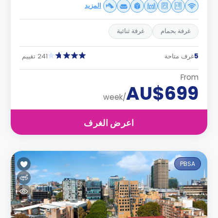
المزيد
غرفة بحمام
غرفة ثنائية
5
غرف متاحة
241 تقييم
From
AU$699
/week
اعرض الغرف
PBSA