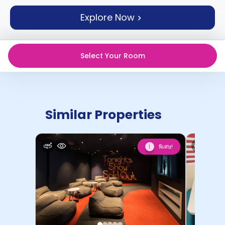
support
Contact
Explore Now
us
How
It
Works
Select Your Room
FAQs
Similar Properties
พิเศษ!
1