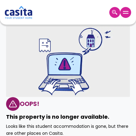
Home
TH
GBP
เข้าสู่
ระบบ
Booking
Accommodation
About
us
Blog
Refer
And
OOPS!
Become
Earn
A
This property is no longer available.
Partner
Help
Looks like this student accommodation is gone, but there
and
Phone
are other places on Casita.
Support