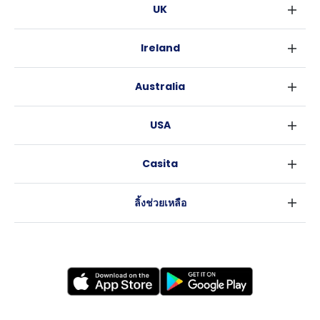
UK
ลอนดอน
Ireland
เบอร์มิงแฮม
ดับลิน
กลาสโกว
Australia
คอร์ค
ลิเวอร์พูล
ซิดนีย์
กาลเวย์
เอดินเบอระ
USA
เมลเบิร์น
แมนเชสเตอร์
นิวยอร์ค
บริสเบน
ลีดส์
Casita
ฟอร์ตเวิร์ธ
เพิร์ธ
เชฟฟีลส์
ข่าว
แอตแลนตา
อะเดลายด์
บริสโทล
ลิ้งช่วยเหลือ
ราลี
แครนเบอร์รา
คาร์ดิฟ
ข้อตกลงการใช้งาน
นิวออร์ลีนส์
โคเวนทรี
นโยบายความเป็นส่วนตัว
ออสติน
เลสเตอร์
แบรดฟอร์ด
นิวแคสเซิล
นอทธิงแฮม