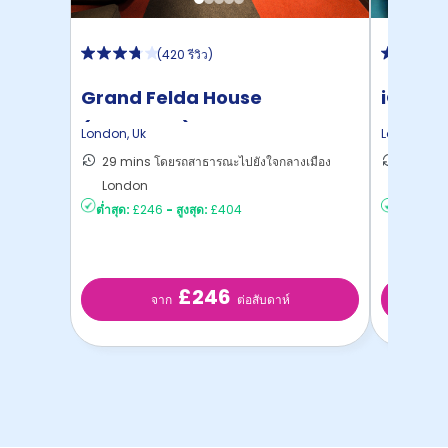
(
420 รีวิว
)
Grand Felda House
iQ Ban
(Wembley)
London
,
Uk
London
,
Uk
29 mins โดยรถสาธารณะไปยังใจกลางเมือง
17 mins
London
London
ต่ำสุด:
£246
-
สูงสุด:
£404
ต่ำสุด:
£4
£246
จาก
ต่อสับดาห์