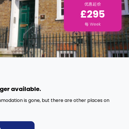
优惠起价
£295
每
Week
nger available.
mmodation is gone, but there are other places on