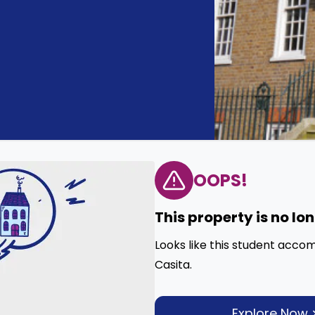
OOPS!
This property is no lo
Looks like this student acco
Casita.
Explore Now