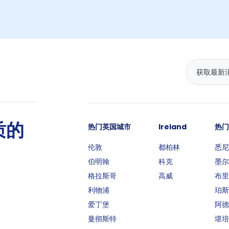
质的
热门英国城市
Ireland
热门
伦敦
都柏林
悉尼
伯明翰
科克
墨尔
格拉斯哥
高威
布里
利物浦
珀斯
爱丁堡
阿德
曼彻斯特
堪培