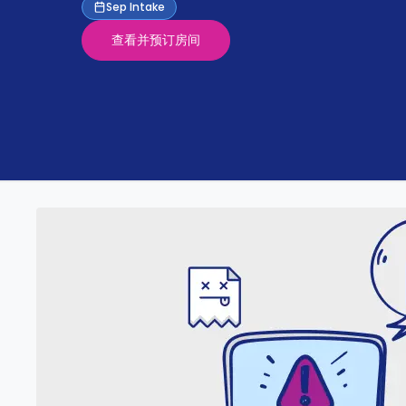
Partner
Sep Intake
Help
and
查看并预订房间
Phone
Support
support
Contact
us
How
It
Works
FAQs