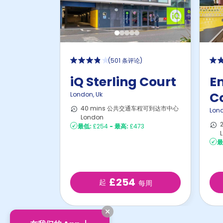
(
501 条评论
)
iQ Sterling Court
E
Co
London
,
Uk
40 mins 公共交通车程可到达市中心
Lon
London
最低:
£254
-
最高:
£473
最
£254
起
每周