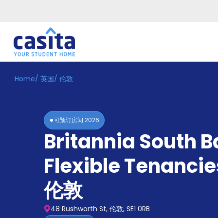
Home
/
英国
/
伦敦
Home
ZH
GBP
登
入
可预订房间
2026
Booking
Britannia South B
Accommodation
About
us
Flexible Tenancie
Blog
Refer
伦敦
And
Become
Earn
A
48 Rushworth St, 伦敦, SE1 0RB