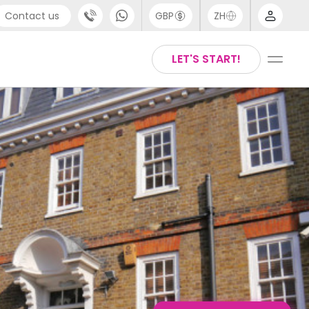
Contact us
GBP
ZH
port
Arabic
LET'S START!
4 (0) 20 3871 8666
Chinese
1 (80) 3711 1326
English
 (646) 718 6172
Thai