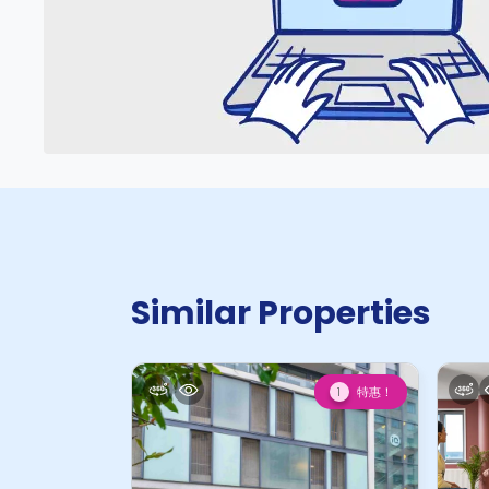
Similar Properties
特惠！
1