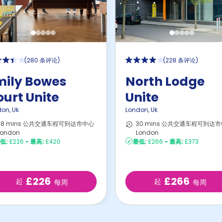
(
280 条评论
)
(
228 条评论
)
mily Bowes
North Lodge
urt Unite
Unite
don
,
Uk
London
,
Uk
28 mins 公共交通车程可到达市中心
30 mins 公共交通车程可到达
London
London
低:
£226
-
最高:
£420
最低:
£266
-
最高:
£373
£226
£266
起
起
每周
每周