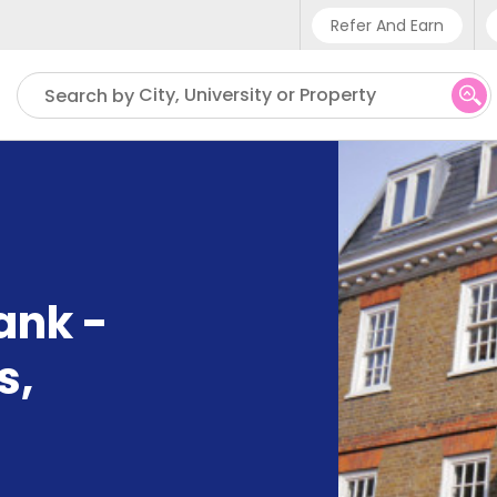
Refer And Earn
Phone sup
City, University or Property
Search by
UK - +4
IN - +9
US - +1
ank -
s
,