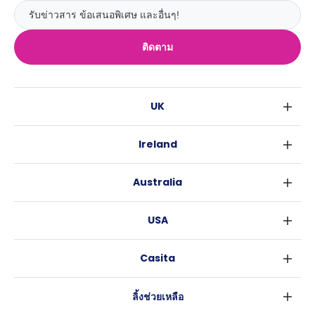
ติดตาม
UK
ลอนดอน
Ireland
เบอร์มิงแฮม
ดับลิน
กลาสโกว
Australia
คอร์ค
ลิเวอร์พูล
ซิดนีย์
กาลเวย์
เอดินเบอระ
USA
เมลเบิร์น
แมนเชสเตอร์
นิวยอร์ค
บริสเบน
ลีดส์
Casita
ฟอร์ตเวิร์ธ
เพิร์ธ
เชฟฟีลส์
ข่าว
แอตแลนตา
อะเดลายด์
บริสโทล
ลิ้งช่วยเหลือ
ราลี
แครนเบอร์รา
คาร์ดิฟ