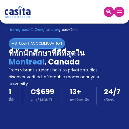
Home
TH
CAD
Home
/
หอพักนักศึกษา
/
แคนาคา
/
มอนทรีออล
เข้าสู่
STUDENT ACCOMMODATION
ระบบ
ที่พักนักศึกษาที่ดีที่สุดใน
Booking
Montreal
,
Canada
Accommodation
About
From vibrant student halls to private studios —
us
discover verified, affordable rooms near your
Blog
university.
Refer
1
C$699
13
+
24/7
And
Become
Earn
ที่พัก
จาก
/
MONTH
มหาวิทยาลัย
บริการ
A
Partner
Help
and
Phone
Support