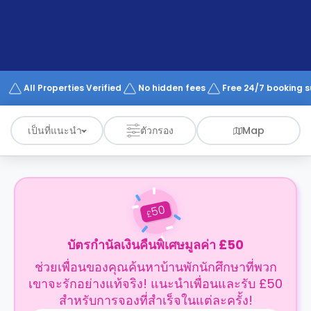
support
Contact
us
How
It
Works
FAQs
All Properties Verified
No hidden fees
Free 24/7 booking 
เป็นที่แนะนำ
ตัวกรอง
Map
50
£
บัตรกำนัลเงินคืนพิเศษมูลค่า £50
ช่วยเพื่อนของคุณค้นหาบ้านพักนักศึกษาที่พวก
เขาจะรักอย่างแท้จริง! แนะนำเพื่อนและรับ £50
สำหรับการจองที่สำเร็จในแต่ละครั้ง!