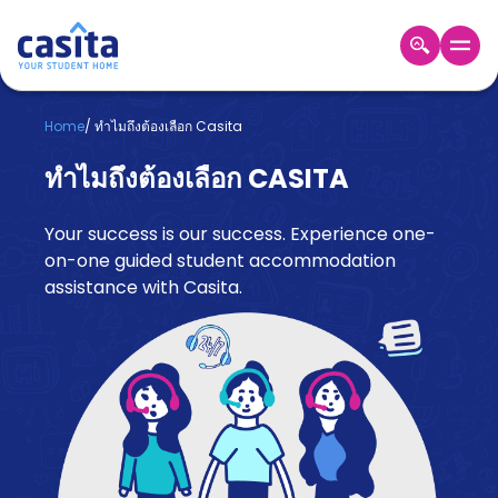
Home
TH
GBP
Home
/
ทำไมถึงต้องเลือก Casita
เข้าสู่
ทำไมถึงต้องเลือก CASITA
ระบบ
Booking
Your success is our success. Experience one-
Accommodation
About
on-one guided student accommodation
us
assistance with Casita.
Blog
Refer
And
Become
Earn
A
Partner
Help
and
Phone
Support