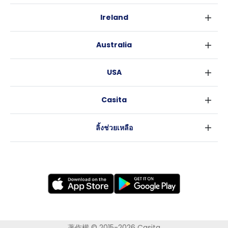
ลอนดอน
Ireland
เบอร์มิงแฮม
ดับลิน
กลาสโกว
Australia
คอร์ค
ลิเวอร์พูล
ซิดนีย์
กาลเวย์
เอดินเบอระ
USA
เมลเบิร์น
แมนเชสเตอร์
นิวยอร์ค
บริสเบน
ลีดส์
Casita
ฟอร์ตเวิร์ธ
เพิร์ธ
เชฟฟีลส์
ข่าว
แอตแลนตา
อะเดลายด์
บริสโทล
ลิ้งช่วยเหลือ
ราลี
แครนเบอร์รา
คาร์ดิฟ
ข้อตกลงการใช้งาน
นิวออร์ลีนส์
โคเวนทรี
นโยบายความเป็นส่วนตัว
ออสติน
เลสเตอร์
แบรดฟอร์ด
นิวแคสเซิล
นอทธิงแฮม
โวลเวอร์แฮมตัน
著作權 © 2015-2026 Casita