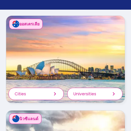
support
Contact
us
How
It
ออสเตรเลีย
Works
FAQs
Cities
Universities
นิวซีแลนด์