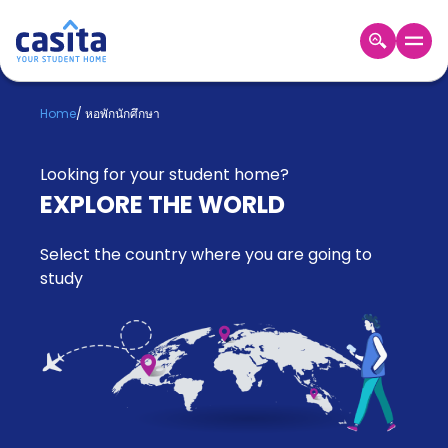
Home
TH
GBP
Home
/
หอพักนักศึกษา
เข้าสู่
ระบบ
Looking for your student home?
Booking
EXPLORE THE WORLD
Accommodation
About
Select the country where you are going to
us
study
Blog
Refer
And
Become
Earn
A
Partner
Help
and
Phone
Support