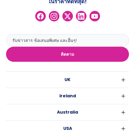
ในราคาที่ดีที่สุด!
ติดตาม
UK
ลอนดอน
Ireland
เบอร์มิงแฮม
ดับลิน
กลาสโกว
Australia
คอร์ค
ลิเวอร์พูล
ซิดนีย์
กาลเวย์
เอดินเบอระ
USA
เมลเบิร์น
แมนเชสเตอร์