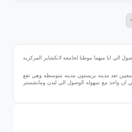
 بين ليفربوول ومانشستر والتي تبلغ حوالي 45 دقيقه للوصول الي ايا منهما موطنا لجامعه لانكشاير المركزيه
ي 400.000 نسمه والذي يعد منهم حوالي10 % طلبه جامعيين تعد مدينه بريستون مدينه متوسطه وهي تقع
في ان واحد مع سهوله الوصول الي لندن ومانشستر