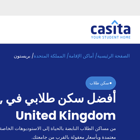
الصفحة الرئيسية
/
أماكن الإقامة
/
المملكة المتحدة
/
بريستون
الرئيسية
عربي
GBP
دخول
سكن طلاب
حجز
أفضل سكن طلابي في
,
السكن
من
نحن؟
United Kingdom
المدونة
أخبر
من مساكن الطلاب النابضة بالحياة إلى الاستوديوهات الخاصة
أصدقائك
و
معتمدة وبأسعار معقولة بالقرب من جامعتك.