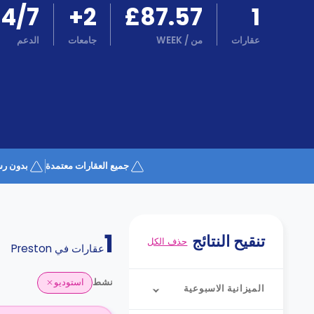
كن
24/7
+
2
£87.57
1
اكسب
شريكا
عقارات
من
/
WEEK
جامعات
الدعم
الدعم
الدعم
و
عبر
المساعدة
الهاتف
اتصل
بنا
كيف
تعمل؟
الأسئلة
جميع العقارات معتمدة
بدون رس
الشائعة
1
تنقيح النتائج
حذف الكل
عقارات في
Preston
نشط
استوديو
الميزانية الاسبوعية