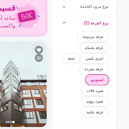
قسيمة ا
نوع مزود الخدمة
£
50
ساعد أص
نوع الغرفة (1)
واكسب 50 جنيهًا إسترلينيًا عن كل حجز
غرفة مزدوجة
غرفة بحمام
انتري بليس
شقة
غرفة مفردة
استوديو
شيرد فلات
شيرد رووم
غرفة ثنائية