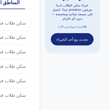
المناطق ا
خبراء سكن الطلاب لدينا
يعرفون preston جيدًا. احصل
على نصيحة مجانية ومخصصة —
بدون أي التزام.
سكن طلاب في ndon
الخبراء متواجدون الآن!
سكن طلاب في inburgh
تحدث مع أحد الخبراء
سكن طلاب في effield
سكن طلاب في verpool
سكن طلاب في ading
سكن طلاب في ncaster