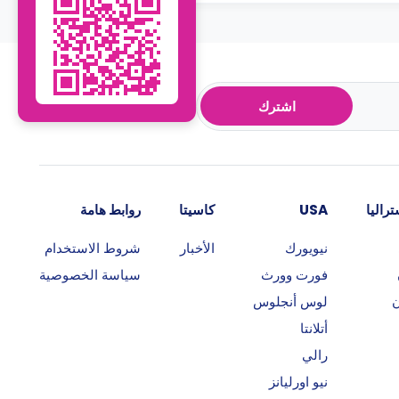
اشترك
راليا
USA
كاسيتا
روابط هامة
نيويورك
الأخبار
شروط الاستخدام
فورت وورث
سياسة الخصوصية
ن
لوس أنجلوس
أتلانتا
رالي
نيو اورليانز