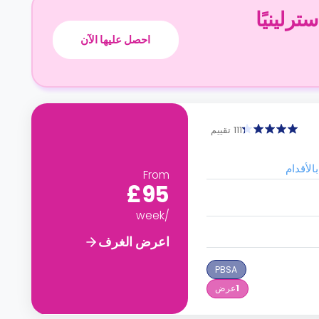
احصل عليها الآن
111 تقييم
From
£95
/week
اعرض الغرف
PBSA
1
عرض