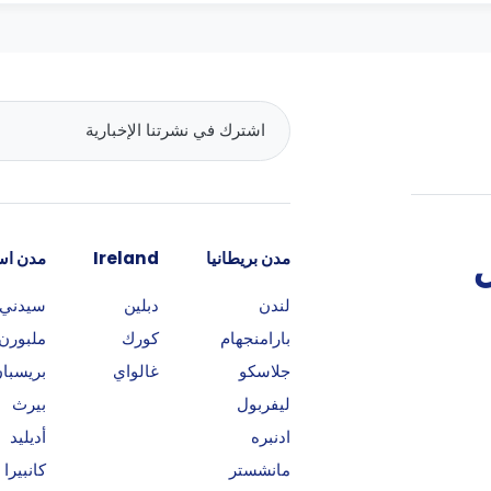
مدن بريطانيا
Ireland
مدن است
لندن
دبلين
سيدني
بارامنجهام
كورك
ملبورن
جلاسكو
غالواي
بريسبا
ليفربول
بيرث
ادنبره
أديليد
مانشستر
كانبيرا