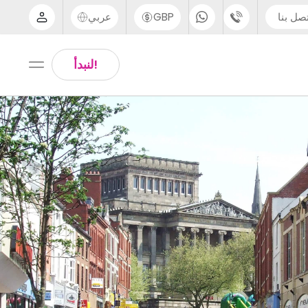
صل بنا
GBP
عربي
الدعم عبر الهاتف
Arabic
!لنبدأ
UK - +44 (0) 20 3871 8666
Chinese
IN - +91 (80) 3711 1326
English
US - +1 (646) 718 6172
Thai