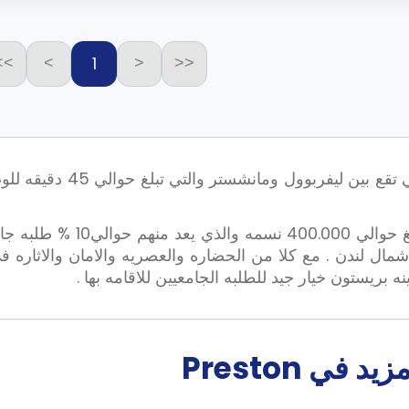
1
>>
>
<
<<
تعد بريستون والتي تقع
مع عدد سكان يبلغ حوال
مال لندن . مع كلا من الحضاره والعصريه والامان والاثاره 
ه بريستون خيار جيد للطلبه الجامعيين للاقامه بها .
في Preston