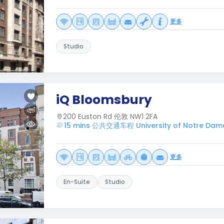
更多
Studio
iQ Bloomsbury
200 Euston Rd 伦敦 NW1 2FA
15 mins 公共交通车程 University of Notre Dam
更多
En-Suite
Studio