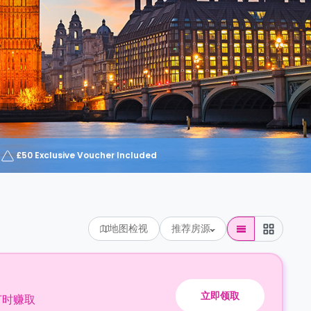
£50 Exclusive Voucher Included
地图检视
推荐房源
立即领取
订时赚取