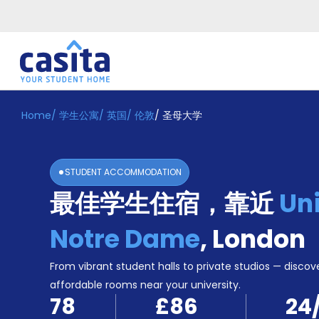
Home
/
学生公寓
/
英国
/
伦敦
/
圣母大学
Home
ZH
GBP
登
入
STUDENT ACCOMMODATION
Booking
最佳学生住宿，靠近
Uni
Accommodation
About
us
Notre Dame
,
London
Blog
Refer
From vibrant student halls to private studios — discove
And
affordable rooms near your university.
Become
Earn
78
£86
24
A