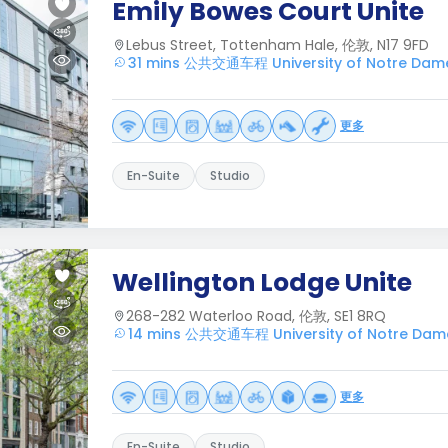
Emily Bowes Court Unite
Lebus Street, Tottenham Hale, 伦敦, N17 9FD
31 mins 公共交通车程 University of Notre Dam
更多
En-Suite
Studio
Wellington Lodge Unite
268-282 Waterloo Road, 伦敦, SE1 8RQ
14 mins 公共交通车程 University of Notre Dam
更多
En-Suite
Studio