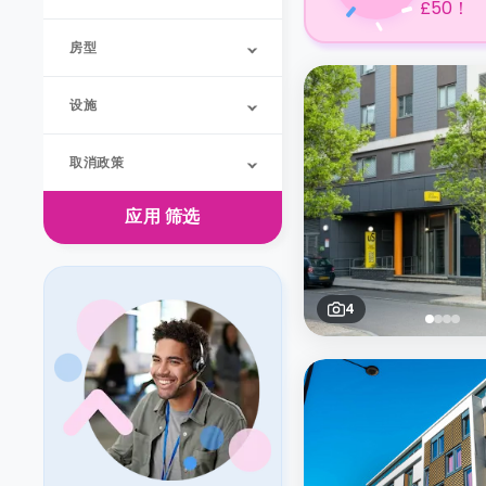
£50！
房型
设施
取消政策
应用
筛选
4