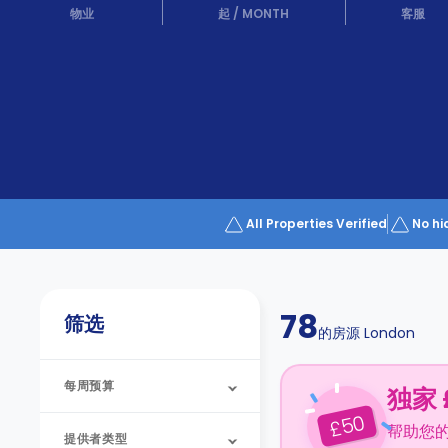
Partner
物业
起
/
MONTH
客服
Help
and
Phone
Support
support
Contact
us
How
It
Works
FAQs
All Properties Verified
No hi
78
筛选
的房源
London
每周预算
独家 
50
£
帮助您
提供者类型