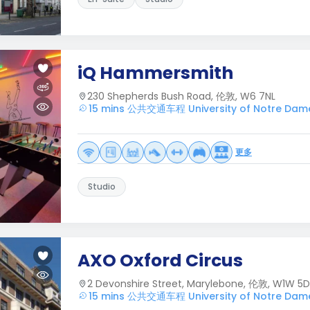
iQ Hammersmith
230 Shepherds Bush Road, 伦敦, W6 7NL
15 mins 公共交通车程 University of Notre Dam
更多
Studio
AXO Oxford Circus
2 Devonshire Street, Marylebone, 伦敦, W1W 5
15 mins 公共交通车程 University of Notre Dam