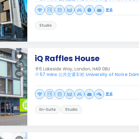
更多
Studio
iQ Raffles House
6 Lakeside Way, London, HA9 0BU
57 mins 公共交通车程 University of Notre Da
更多
En-Suite
Studio