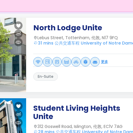
North Lodge Unite
Lebus Street, Tottenham, 伦敦, N17 9FQ
31 mins 公共交通车程 University of Notre Dam
更多
En-Suite
Student Living Heights
Unite
312 Goswell Road, Islington, 伦敦, EC1V 7AG
28 mins 公共交通车程 University of Notre Da