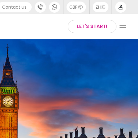
Contact us
GBP
ZH
port
Arabic
LET'S START!
4 (0) 20 3871 8666
Chinese
1 (80) 3711 1326
English
 (646) 718 6172
Thai