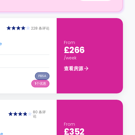
228 条评论
From
e
£266
/week
查看房源
PBSA
1
个优惠
80 条评
论
From
£352
me