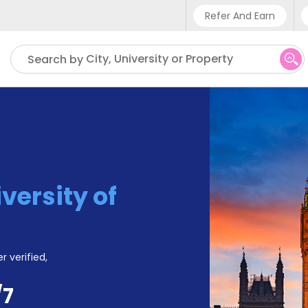
Refer And Earn
Phone sup
City, University or Property
Search by
UK - +4
IN - +9
US - +1
versity of
r verified,
/7