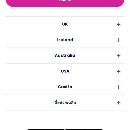
UK
ลอนดอน
Ireland
เบอร์มิงแฮม
ดับลิน
กลาสโกว
Australia
คอร์ค
ลิเวอร์พูล
ซิดนีย์
กาลเวย์
เอดินเบอระ
USA
เมลเบิร์น
แมนเชสเตอร์
นิวยอร์ค
บริสเบน
ลีดส์
Casita
ฟอร์ตเวิร์ธ
เพิร์ธ
เชฟฟีลส์
ข่าว
แอตแลนตา
อะเดลายด์
บริสโทล
ลิ้งช่วยเหลือ
ราลี
แครนเบอร์รา
คาร์ดิฟ
ข้อตกลงการใช้งาน
นิวออร์ลีนส์
โคเวนทรี
นโยบายความเป็นส่วนตัว
ออสติน
เลสเตอร์