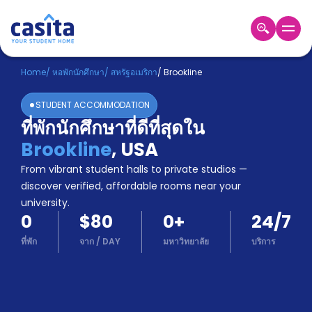
Home
TH
USD
Home
/
หอพักนักศึกษา
/
สหรัฐอเมริกา
/
Brookline
เข้าสู่
STUDENT ACCOMMODATION
ระบบ
ที่พักนักศึกษาที่ดีที่สุดใน
Booking
Brookline
,
USA
Accommodation
About
From vibrant student halls to private studios —
us
discover verified, affordable rooms near your
Blog
university.
Refer
0
$80
0
+
24/7
And
Become
Earn
ที่พัก
จาก
/
DAY
มหาวิทยาลัย
บริการ
A
Partner
Help
and
Phone
Support