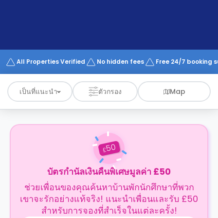
support
Contact
us
How
It
Works
FAQs
All Properties Verified
No hidden fees
Free 24/7 booking 
เป็นที่แนะนำ
ตัวกรอง
Map
50
£
บัตรกำนัลเงินคืนพิเศษมูลค่า £50
ช่วยเพื่อนของคุณค้นหาบ้านพักนักศึกษาที่พวก
เขาจะรักอย่างแท้จริง! แนะนำเพื่อนและรับ £50
สำหรับการจองที่สำเร็จในแต่ละครั้ง!