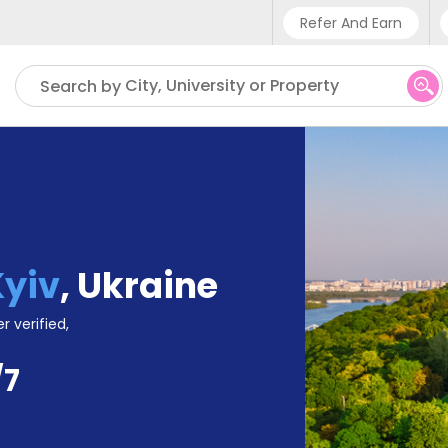
Refer And Earn
Phone sup
City, University or Property
Search by
UK - +
IN - +9
US - +1
Kyiv
,
Ukraine
r verified,
/7