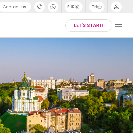
Contact us
EUR
TH
port
Arabic
LET'S START!
44 (0) 20 3871 8666
Chinese
1 (80) 3711 1326
English
 (646) 718 6172
Thai