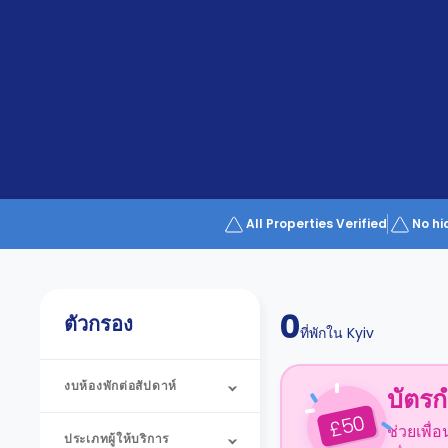
Partner
Help
and
Phone
Support
support
Contact
us
How
It
Works
FAQs
All Properties Verified
No hi
0
ตัวกรอง
ที่พักใน
Kyiv
งบห้องพักต่อสัปดาห์
บัตรก
50
£
ช่วยเพื่
ประเภทผู้ให้บริการ