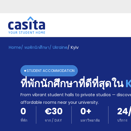
Home
/
หอพักนักศึกษา
/
Ukraine
/
Kyiv
Home
TH
EUR
เข้าสู่
ระบบ
STUDENT ACCOMMODATION
Booking
ที่พักนักศึกษาที่ดีที่สุดใน
Accommodation
About
us
From vibrant student halls to private studios — discove
Blog
affordable rooms near your university.
Refer
0
€30
0
+
24
And
Become
Earn
ที่พัก
จาก
/
DAY
มหาวิทยาลัย
บริการ
A